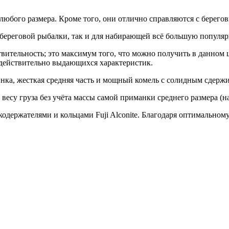
к любого размера. Кроме того, они отлично справляются с берег
я береговой рыбалки, так и для набирающей всё большую популяр
ительность; это максимум того, что можно получить в данном ц
 действительно выдающихся характеристик.
инка, жесткая средняя часть и мощный комель c солидным сдер
 весу груза без учёта массы самой приманки среднего размера (н
ержателями и кольцами Fuji Alconite. Благодаря оптимальному 