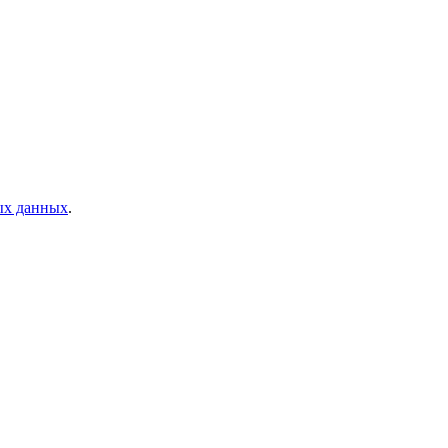
ых данных
.