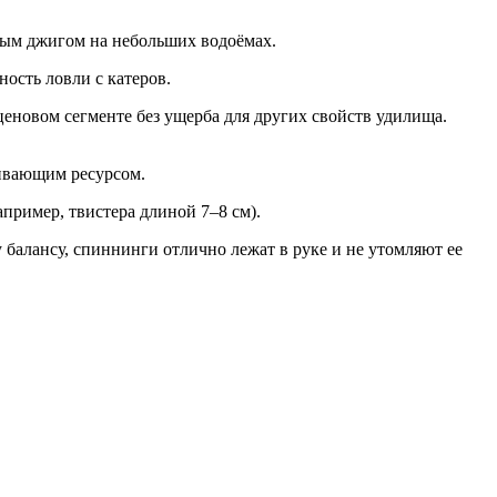
овым джигом на небольших водоёмах.
ность ловли с катеров.
еновом сегменте без ущерба для других свойств удилища.
живающим ресурсом.
апример, твистера длиной 7–8 см).
балансу, спиннинги отлично лежат в руке и не утомляют ее