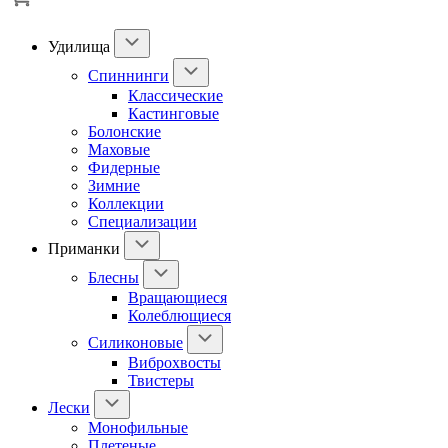
Удилища
Спиннинги
Классические
Кастинговые
Болонские
Маховые
Фидерные
Зимние
Коллекции
Специализации
Приманки
Блесны
Вращающиеся
Колеблющиеся
Силиконовые
Виброхвосты
Твистеры
Лески
Монофильные
Плетеные