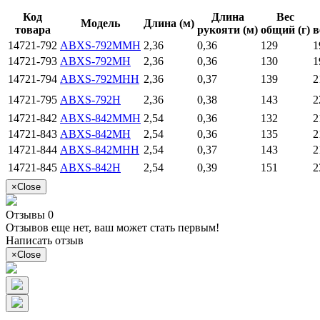
Код
Длина
Вес
Модель
Длина (м)
товара
рукояти (м)
общий (г)
в
14721-792
ABXS-792MMH
2,36
0,36
129
1
14721-793
ABXS-792MH
2,36
0,36
130
1
14721-794
ABXS-792MHH
2,36
0,37
139
2
14721-795
ABXS-792H
2,36
0,38
143
2
14721-842
ABXS-842MMH
2,54
0,36
132
2
14721-843
ABXS-842MH
2,54
0,36
135
2
14721-844
ABXS-842MHH
2,54
0,37
143
2
14721-845
ABXS-842H
2,54
0,39
151
2
×
Close
Отзывы 0
Отзывов еще нет, ваш может стать первым!
Написать отзыв
×
Close