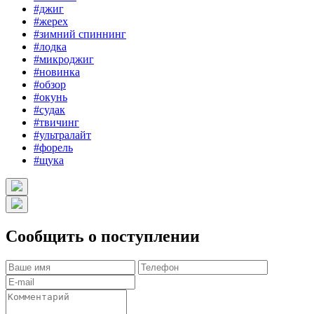
#джиг
#жерех
#зимний спиннинг
#лодка
#микроджиг
#новинка
#обзор
#окунь
#судак
#твичинг
#ультралайт
#форель
#щука
Сообщить о поступлении