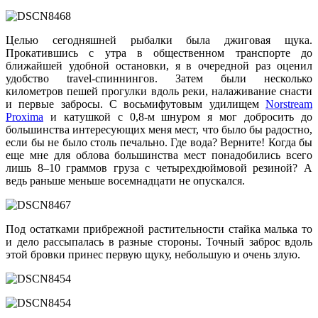
Целью сегодняшней рыбалки была джиговая щука.
Прокатившись с утра в общественном транспорте до
ближайшей удобной остановки, я в очередной раз оценил
удобство travel-спиннингов. Затем были несколько
километров пешей прогулки вдоль реки, налаживание снасти
и первые забросы. С восьмифутовым удилищем
Norstream
Proxima
и катушкой с 0,8-м шнуром я мог добросить до
большинства интересующих меня мест, что было бы радостно,
если бы не было столь печально. Где вода? Верните! Когда бы
еще мне для облова большинства мест понадобились всего
лишь 8–10 граммов груза с четырехдюймовой резиной? А
ведь раньше меньше восемнадцати не опускался.
Под остатками прибрежной растительности стайка малька то
и дело рассыпалась в разные стороны. Точный заброс вдоль
этой бровки принес первую щуку, небольшую и очень злую.