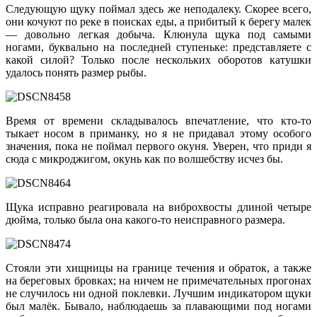
Следующую щуку поймал здесь же неподалеку. Скорее всего,
они кочуют по реке в поисках еды, а прибитый к берегу малек
— довольно легкая добыча. Клюнула щука под самыми
ногами, буквально на последней ступеньке: представляете с
какой силой? Только после нескольких оборотов катушки
удалось понять размер рыбы.
Время от времени складывалось впечатление, что кто-то
тыкает носом в приманку, но я не придавал этому особого
значения, пока не поймал первого окуня. Уверен, что приди я
сюда с микроджигом, окунь как по волшебству исчез бы.
Щука исправно реагировала на виброхвосты длиной четыре
дюйма, только была она какого-то неисправного размера.
Стояли эти хищницы на границе течения и обраток, а также
на береговых бровках; на ничем не примечательных прогонах
не случилось ни одной поклевки. Лучшим индикатором щуки
был малёк. Бывало, наблюдаешь за плавающими под ногами