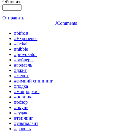
Обновить
Отправить
JComments
#bifrost
#Experience
#jackall
#nibble
#provokator
#воблеры
#голавль
#джиг
#жерех
#зимний спиннинг
#лодка
#микроджиг
#новинка
#обзор
#окунь
#судак
#твичинг
#ультралайт
#форель