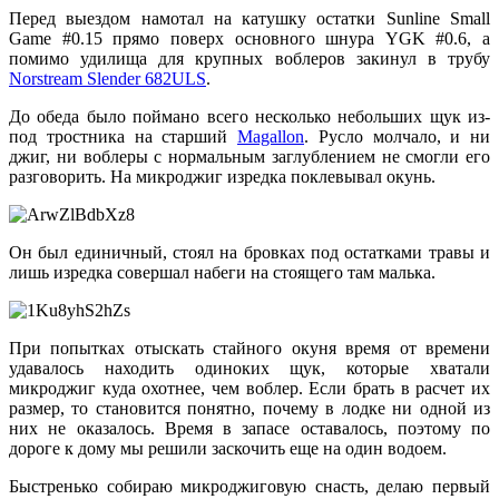
Перед выездом намотал на катушку остатки Sunline Small
Game #0.15 прямо поверх основного шнура YGK #0.6, а
помимо удилища для крупных воблеров закинул в трубу
Norstream Slender 682ULS
.
До обеда было поймано всего несколько небольших щук из-
под тростника на старший
Magallon
. Русло молчало, и ни
джиг, ни воблеры с нормальным заглублением не смогли его
разговорить. На микроджиг изредка поклевывал окунь.
Он был единичный, стоял на бровках под остатками травы и
лишь изредка совершал набеги на стоящего там малька.
При попытках отыскать стайного окуня время от времени
удавалось находить одиноких щук, которые хватали
микроджиг куда охотнее, чем воблер. Если брать в расчет их
размер, то становится понятно, почему в лодке ни одной из
них не оказалось. Время в запасе оставалось, поэтому по
дороге к дому мы решили заскочить еще на один водоем.
Быстренько собираю микроджиговую снасть, делаю первый