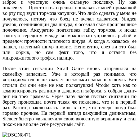
заброс и чувствую очень сильную поклевку. Ну как
поклевку… Просто кто-то решил поплавать с моей приманкой
во рту под звуки тормоза катушки. Что-либо сделать у меня не
получалось, потому что боец не желал сдаваться. Увидев
узелок, соединяющий два шнура, я осознал свое проигрышное
положение. Аккуратно подтягивая гайку тормоза, я искал
золотую середину между возможностью управлять рыбой и
пределом прочности плетеного шнура. А когда я, казалось, ее
нашел, плетеный шнур провис. Непонятно, срез ли это был
или обрыв, но сам факт того, что я остался без
микроджигового трофея, налицо.
После этой ситуации Small Game вновь отправился на
скамейку запасных. Уже в который раз понимаю, что
«страдику» очень не хватает нескольких запасных шпуль. Вот
стоили бы они еще не как полкатушки! Чтобы хоть как-то
компенсировать разницу в дальности заброса, я собрал джиг-
риг на трёх граммах. Через пару часов пустых скитаний по
берегу произошла почти такая же поклевка, что и в первый
раз. Разница заключалась лишь в том, что теперь шнур был
гораздо прочнее. На первый взгляд кажущийся деликатным,
Slender быстро «выключил» свою вклеенную вершинку и стал
похож на вполне себе ресурсный лайт.