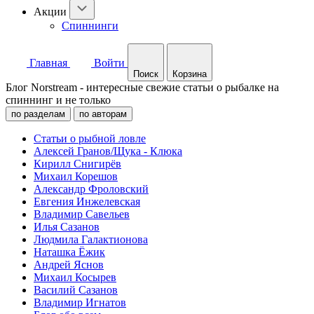
Акции
Спиннинги
Главная
Войти
Поиск
Корзина
Блог Norstream - интересные свежие статьи о рыбалке на
спиннинг и не только
по разделам
по авторам
Статьи о рыбной ловле
Алексей Гранов/Щука - Клюка
Кирилл Снигирёв
Михаил Корешов
Александр Фроловский
Евгения Инжелевская
Владимир Савельев
Илья Сазанов
Людмила Галактионова
Наташка Ёжик
Андрей Яснов
Михаил Косырев
Василий Сазанов
Владимир Игнатов