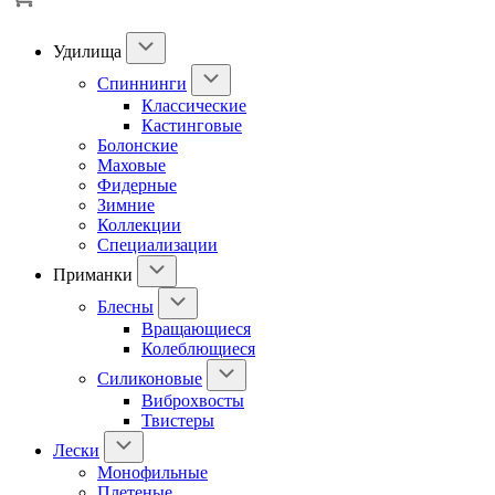
Удилища
Спиннинги
Классические
Кастинговые
Болонские
Маховые
Фидерные
Зимние
Коллекции
Специализации
Приманки
Блесны
Вращающиеся
Колеблющиеся
Силиконовые
Виброхвосты
Твистеры
Лески
Монофильные
Плетеные