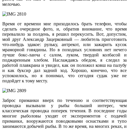
мелочью.
Время от времени мне приходилось брать телефон, чтобы
сделать очередное фото, и, обратив внимание, что время
перевалило за полдень, я решил перекусить. Вот, допустим,
мой друг Александр Зацерковный — любитель приготовить
что-нибудь эдакое: рульку, антрекот, или зажарить кусок
мраморной говядины. Но в походных условиях нет нечего
лучше бокс-ланча с салом, луком, твердой колбасой и
поджаренным хлебом. Наслаждаясь обедом, я следил за
работой плавкрана и увидел, как он положил ковш на палубу
и как буксир дал задний ход. Хорошо, конечно, что все
успокоилось, но я понимал, что сегодня судак уже не
подойдет к тому месту.
Заброс приманки вверх по течению и соответствующая
проводка вызывали у рыбы больший интерес, чем
классическая проводка поперек течения. В последние годы
многие рыболовы уходят от экспериментов с подачей
приманки, вооружаются поводковыми оснастками и тупо
занимаются добычей рыбы. В то же время, на многих реках, и