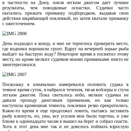
в частности на Дону, ловля легким джигом дает лучшие
результаты, чем поводковые оснастки. Судачки часто
пытались прижать приманку подбородком, выдавая свои
действия шкрябающей поклевкой, но затем хватали приманку
с ожесточением.
День подходил к концу, и мне не терпелось проверить место,
где водники ворошили грунт. Вдруг на вечерней зорьке рыба
выйдет на быструю воду? Некоторое время я посвятил этому
месту, но кроме мелких судачков моими приманками никто не
заинтересовался.
Поскольку я изначально намеревался половить судака в
темное время суток, я набрался течения, тягая воблеры и стуча
легким джигом. Пока светилось небо, мелкие судачки не
давали проходу джиговым приманкам, но как только
наступила кромешная темнота, поклевки резко прекратились.
Какое-то время я еще продолжал ловить, пытаясь заставить
рыбу клюнуть, но, увы, все усилия мои были тщетны, и уже
ближе к одиннадцати часам я вышел на берег и собрал снасти.
Хоть в этот день мне так и не довелось поймать взрослую