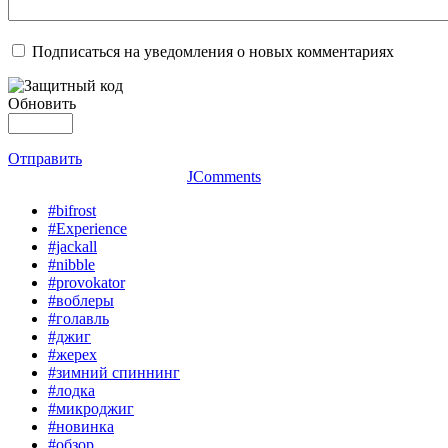
Подписаться на уведомления о новых комментариях
Обновить
Отправить
JComments
#bifrost
#Experience
#jackall
#nibble
#provokator
#воблеры
#голавль
#джиг
#жерех
#зимний спиннинг
#лодка
#микроджиг
#новинка
#обзор