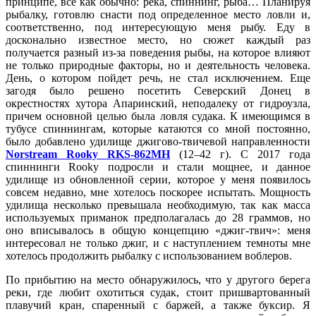
принципе, все как обычно: река, спиннинг, рыба… Планируя
рыбалку, готовлю снасти под определенное место ловли и,
соответственно, под интересующую меня рыбу. Еду в
досконально известное место, но сюжет каждый раз
получается разный из-за поведения рыбы, на которое влияют
не только природные факторы, но и деятельность человека.
День, о котором пойдет речь, не стал исключением. Еще
загодя было решено посетить Северский Донец в
окрестностях хутора Апаринский, неподалеку от гидроузла,
причем основной целью была ловля судака. К имеющимся в
тубусе спиннингам, которые катаются со мной постоянно,
было добавлено удилище джигово-твичевой направленности
Norstream Rooky RKS-862MH
(12–42 г). С 2017 года
спиннинги Rooky подросли и стали мощнее, и данное
удилище из обновленной серии, которое у меня появилось
совсем недавно, мне хотелось поскорее испытать. Мощность
удилища несколько превышала необходимую, так как масса
используемых приманок предполагалась до 28 граммов, но
оно вписывалось в общую концепцию «джиг-твич»: меня
интересовал не только джиг, и с наступлением темноты мне
хотелось продолжить рыбалку с использованием воблеров.
По прибытию на место обнаружилось, что у другого берега
реки, где любит охотиться судак, стоит пришвартованный
плавучий кран, спаренный с баржей, а также буксир. Я