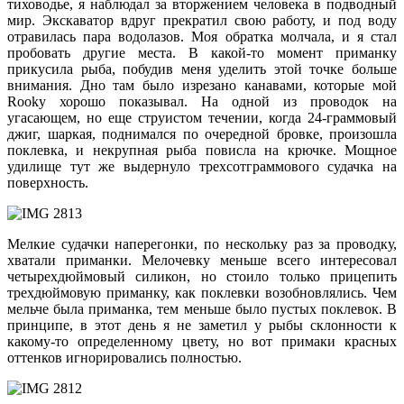
тиховодье, я наблюдал за вторжением человека в подводный
мир. Экскаватор вдруг прекратил свою работу, и под воду
отравилась пара водолазов. Моя обратка молчала, и я стал
пробовать другие места. В какой-то момент приманку
прикусила рыба, побудив меня уделить этой точке больше
внимания. Дно там было изрезано канавами, которые мой
Rooky хорошо показывал. На одной из проводок на
угасающем, но еще струистом течении, когда 24-граммовый
джиг, шаркая, поднимался по очередной бровке, произошла
поклевка, и некрупная рыба повисла на крючке. Мощное
удилище тут же выдернуло трехсотграммового судачка на
поверхность.
Мелкие судачки наперегонки, по нескольку раз за проводку,
хватали приманки. Мелочевку меньше всего интересовал
четырехдюймовый силикон, но стоило только прицепить
трехдюймовую приманку, как поклевки возобновлялись. Чем
мельче была приманка, тем меньше было пустых поклевок. В
принципе, в этот день я не заметил у рыбы склонности к
какому-то определенному цвету, но вот примаки красных
оттенков игнорировались полностью.