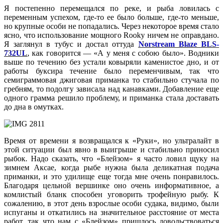
Я постепенно перемещался по реке, и рыба ловилась с
переменным успехом, где-то ее было больше, где-то меньше,
но крупные особи не попадались. Через некоторое время стало
ясно, что использование мощного Rooky ничем не оправдано.
Я заглянул в тубус и достал оттуда
Norstream Blaze BLS-
732UL
, как говорится — «А у меня с собою было». Водники
выше по течению без устали ковыряли каменистое дно, и от
работы буксира течение было переменчивым, так что
семиграммовая джиговая приманка то стабильно стучала по
гребням, то подолгу зависала над канавками. Добавление еще
одного грамма решило проблему, и приманка стала доставать
до дна в омутках.
Время от времени я возвращался к «Руки», но ультралайт в
этой ситуации был явно в выигрыше и стабильно приносил
рыбок. Надо сказать, что «Блейзом» я часто ловил щуку на
зимнем Аксае, когда рыбе нужна была деликатная подача
приманки, и это удилище еще тогда мне очень понравилось.
Благодаря цельной вершинке оно очень информативное, а
комлистый бланк способен уговорить трофейную рыбу. К
сожалению, в этот день взрослые особи судака, видимо, были
испуганы и откатились на значительное расстояние от места
работ, так что нам с «Блейзом» пришлось довольствоваться