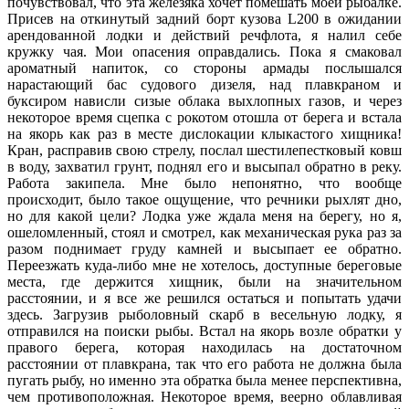
почувствовал, что эта железяка хочет помешать моей рыбалке.
Присев на откинутый задний борт кузова L200 в ожидании
арендованной лодки и действий речфлота, я налил себе
кружку чая. Мои опасения оправдались. Пока я смаковал
ароматный напиток, со стороны армады послышался
нарастающий бас судового дизеля, над плавкраном и
буксиром нависли сизые облака выхлопных газов, и через
некоторое время сцепка с рокотом отошла от берега и встала
на якорь как раз в месте дислокации клыкастого хищника!
Кран, расправив свою стрелу, послал шестилепестковый ковш
в воду, захватил грунт, поднял его и высыпал обратно в реку.
Работа закипела. Мне было непонятно, что вообще
происходит, было такое ощущение, что речники рыхлят дно,
но для какой цели? Лодка уже ждала меня на берегу, но я,
ошеломленный, стоял и смотрел, как механическая рука раз за
разом поднимает груду камней и высыпает ее обратно.
Переезжать куда-либо мне не хотелось, доступные береговые
места, где держится хищник, были на значительном
расстоянии, и я все же решился остаться и попытать удачи
здесь. Загрузив рыболовный скарб в весельную лодку, я
отправился на поиски рыбы. Встал на якорь возле обратки у
правого берега, которая находилась на достаточном
расстоянии от плавкрана, так что его работа не должна была
пугать рыбу, но именно эта обратка была менее перспективна,
чем противоположная. Некоторое время, веерно облавливая