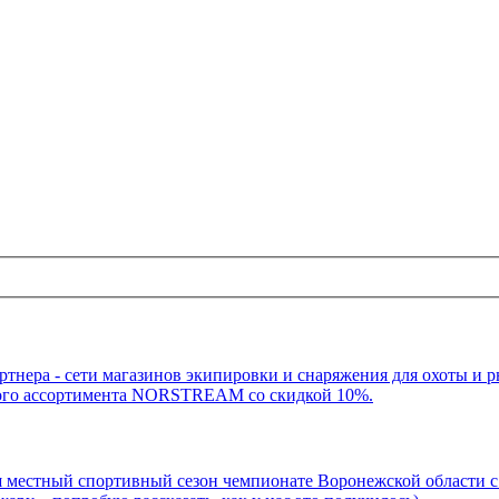
артнера - сети магазинов экипировки и снаряжения для охоты и
ого ассортимента NORSTREAM со скидкой 10%.
естный спортивный сезон чемпионате Воронежской области с ло