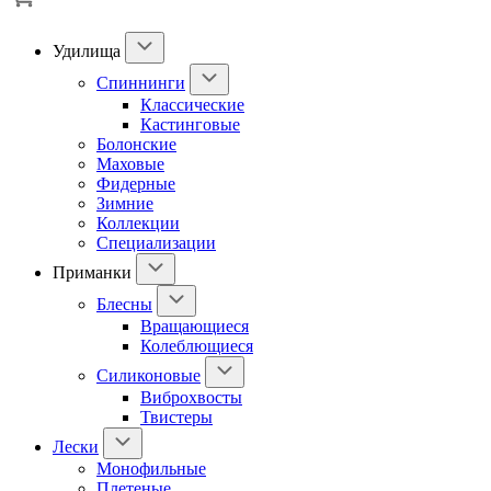
Удилища
Спиннинги
Классические
Кастинговые
Болонские
Маховые
Фидерные
Зимние
Коллекции
Специализации
Приманки
Блесны
Вращающиеся
Колеблющиеся
Силиконовые
Виброхвосты
Твистеры
Лески
Монофильные
Плетеные