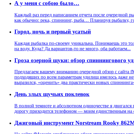
А у меня с собою было…
Каждый раз перед написанием отчета после очередной ры
как обычно: река, спиннинг, рыба… Планируя рыбалку, г
Город, ночь и первый усатый
Каждая рыбалка по-своему уникальна. Понимаешь это тольк
на воду. Куда? Да вариантов-то не много, оба работаем...
Гроза озерной щуки: обзор спиннингового у
Предлагаем вашему вниманию очередной обзор с сайта fMag
подходящих по всем параметрам удилищ имелось даже нес
выразился, «оценить» два практически новых спиннинга
День злых щучьих поклевок
В полной темноте и абсолютном одиночестве я двигался п
дорогу приходится телефоном — моим единственным на с
Джиговый инструмент Norstream Rooky 862M