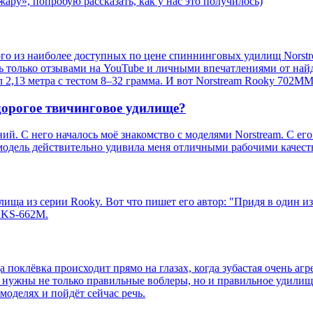
 жару», попробую рассказать, как у нас это получилось)
ного из наиболее доступных по цене спиннинговых удилищ Nors
сь только отзывами на YouTube и личными впечатлениями от на
л 2,13 метра с тестом 8–32 грамма. И вот Norstream Rooky 702
дорогое твичинговое удилище?
ий. С него началось моё знакомство с моделями Norstream. С е
модель действительно удивила меня отличными рабочими качест
ища из серии Rooky. Вот что пишет его автор: "Придя в один из
RKS-662M.
да поклёвка происходит прямо на глазах, когда зубастая очень а
 нужны не только правильные воблеры, но и правильное удилище
моделях и пойдёт сейчас речь.