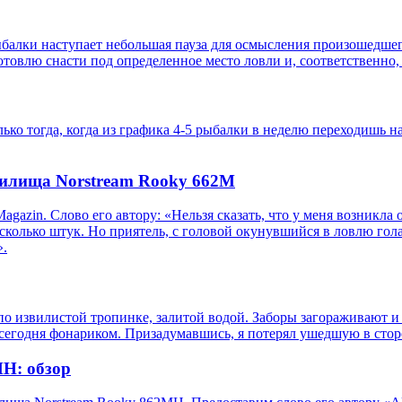
балки наступает небольшая пауза для осмысления произошедшего
отовлю снасти под определенное место ловли и, соответственно
о тогда, когда из графика 4-5 рыбалки в неделю переходишь на 1
дилища Norstream Rooky 662M
azin. Слово его автору: «Нельзя сказать, что у меня возникла о
колько штук. Но приятель, с головой окунувшийся в ловлю гола
».
о извилистой тропинке, залитой водой. Заборы загораживают и б
егодня фонариком. Призадумавшись, я потерял ушедшую в стор
H: обзор