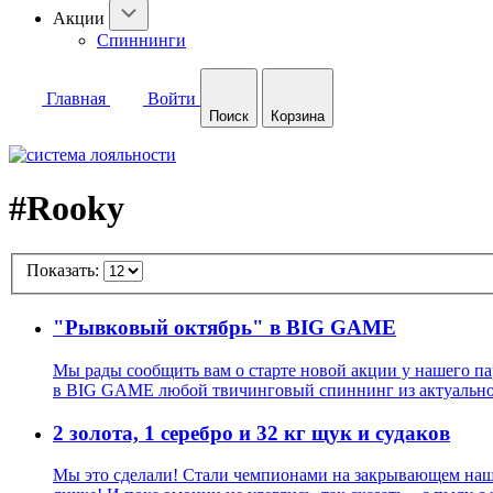
Акции
Спиннинги
Главная
Войти
Поиск
Корзина
#Rooky
Показать:
"Рывковый октябрь" в BIG GAME
Мы рады сообщить вам о старте новой акции у нашего п
в BIG GAME любой твичинговый спиннинг из актуальн
2 золота, 1 серебро и 32 кг щук и судаков
Мы это сделали! Стали чемпионами на закрывающем наш м