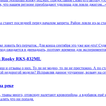
лища Norstream Rooky 862MH. Предоставим слово его автору «Al
м, что нашем регионе преобладают удилища для ловли джигом...
на станет последней перед началом запрета. Район ловли из-за с
же ловить без перчаток. Для конца сентября это уже кое-что! Су
ход ожидается в двенадцать, поэтому времени для эксперименто
am Rooky RKS-832ML
щ и отзывы о них. То ли не модно, то ли не престижно. А по ст
ой недорогой модели? Исправляя данное упущение, возьму на себ
а реке
о, травы много, отовсюду налетают кровопийцы, а вдобавок ещё 
калять что ни попадя.