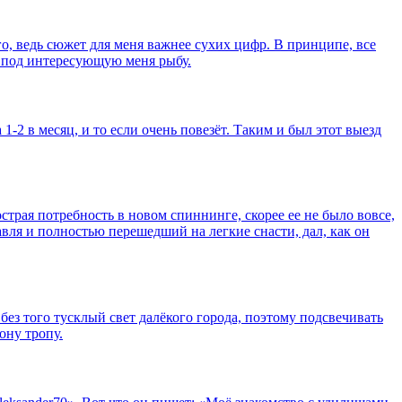
, ведь сюжет для меня важнее сухих цифр. В принципе, все
, под интересующую меня рыбу.
-2 в месяц, и то если очень повезёт. Таким и был этот выезд
страя потребность в новом спиннинге, скорее ее не было вовсе,
вля и полностью перешедший на легкие снасти, дал, как он
ез того тусклый свет далёкого города, поэтому подсвечивать
ону тропу.