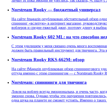
личке! И пока эмоции не улеглись, так сказать, «с пылу с
Norstream Rooky — бюджетный универсал
На сайте fmagazin опубликован обстоятельный обзор од
спиннинг «вслепую» в интернет магазине, руководствуя
воблеров и средне-тяжелый джиг, поэтому длину я выбра
Norstream Rooky 602 ML: на что способно не
С этим удилищем у меня связано очень много воспоминан
должен быть правильный инструмент для твичинга. Эта 
Norstream Rooky RKS-662M: обзор
На сайте fMagazin опубликован обзор спиннингового удил
оттуда именно с этим спиннингом — с Norstream Rooky 
Norstream: спиннинги для твичинга
Ловля на воблер всегда эмоциональна, и очень часто, ког
эмоции снова. Однако чтобы эти ощущения повторились,
одна щука на планете не сможет устоять. Именно о таких 