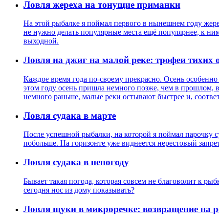
Ловля жереха на тонущие приманки
На этой рыбалке я поймал первого в нынешнем году жерех
не нужно делать популярные места ещё популярнее, к ним 
выходной.
Ловля на джиг на малой реке: трофеи тихих 
Каждое время года по-своему прекрасно. Осень особенно
этом году осень пришла немного позже, чем в прошлом, 
немного раньше, малые реки остывают быстрее и, соответ
Ловля судака в марте
После успешной рыбалки, на которой я поймал парочку суд
побольше. На горизонте уже виднеется нерестовый запре
Ловля судака в непогоду
Бывает такая погода, которая совсем не благоволит к рыб
сегодня нос из дому показывать?
Ловля щуки в микроречке: возвращение на р