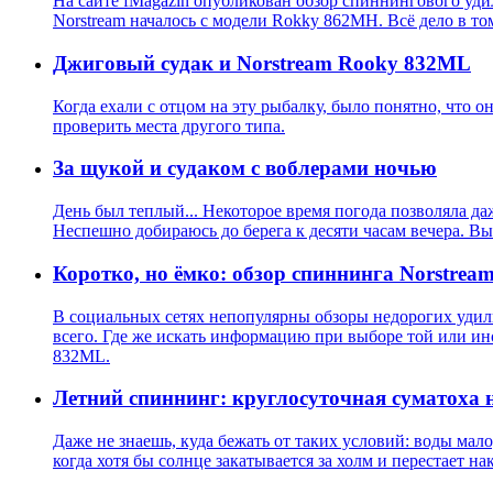
На сайте fMagazin опубликован обзор спиннингового уди
Norstream началось с модели Rokky 862MH. Всё дело в то
Джиговый судак и Norstream Rooky 832ML
Когда ехали с отцом на эту рыбалку, было понятно, что о
проверить места другого типа.
За щукой и судаком с воблерами ночью
День был теплый... Некоторое время погода позволяла да
Неспешно добираюсь до берега к десяти часам вечера. Вы
Коротко, но ёмко: обзор спиннинга Norstre
В социальных сетях непопулярны обзоры недорогих удили
всего. Где же искать информацию при выборе той или ин
832ML.
Летний спиннинг: круглосуточная суматоха н
Даже не знаешь, куда бежать от таких условий: воды мал
когда хотя бы солнце закатывается за холм и перестает на