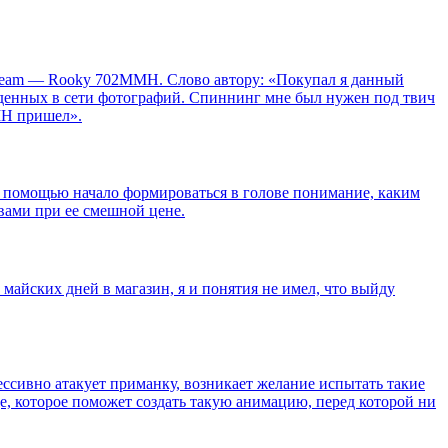
tream — Rooky 702MMH. Слово автору: «Покупал я данный
йденных в сети фотографий. Спиннинг мне был нужен под твич
MMH пришел».
го помощью начало формироваться в голове понимание, каким
вами при ее смешной цене.
 майских дней в магазин, я и понятия не имел, что выйду
грессивно атакует приманку, возникает желание испытать такие
, которое поможет создать такую анимацию, перед которой ни