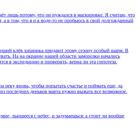
ёт лишь потому, что он нуждался в маскировке. Я считаю, что
, а в том, что я и к воде-то не пробьюсь в свой долгожданный
хороший клёв хищника придают этому сезону особый шарм. В
вать. На на окраине нашей области заморозки начались
ся в экспедицию и проверить, верна ли эта гипотеза.
на реку вновь, чтобы попытать счастье и поймать еще, да
 из последних деньков марта нужно выжать все возможное.
мие, льющееся с небес, и задумаешься: а стоит ли вообще