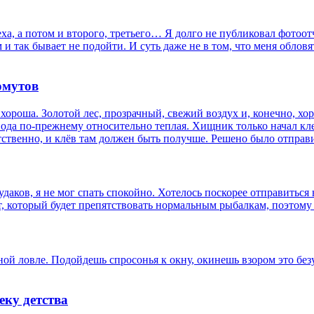
а, а потом и второго, третьего… Я долго не публиковал фотоотч
и так бывает не подойти. И суть даже не в том, что меня обловят
омутов
 хороша. Золотой лес, прозрачный, свежий воздух и, конечно, 
вода по-прежнему относительно теплая. Хищник только начал кле
ственно, и клёв там должен быть получше. Решено было отправит
аков, я не мог спать спокойно. Хотелось поскорее отправиться 
т, который будет препятствовать нормальным рыбалкам, поэтому
ной ловле. Подойдешь спросонья к окну, окинешь взором это безу
еку детства