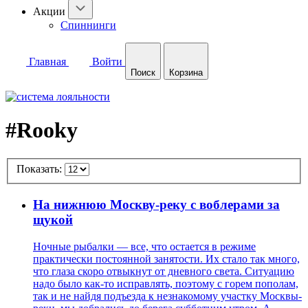
Акции
Спиннинги
Главная
Войти
Поиск
Корзина
#Rooky
Показать:
На нижнюю Москву-реку с воблерами за
щукой
Ночные рыбалки — все, что остается в режиме
практически постоянной занятости. Их стало так много,
что глаза скоро отвыкнут от дневного света. Ситуацию
надо было как-то исправлять, поэтому с горем пополам,
так и не найдя подъезда к незнакомому участку Москвы-