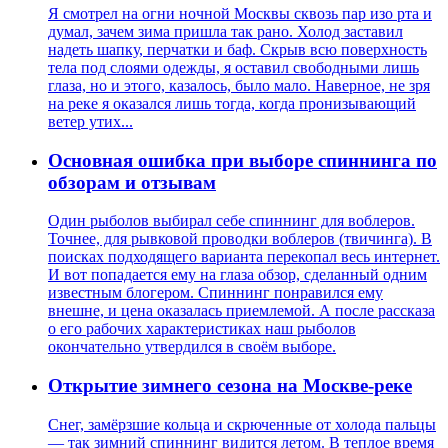
Я смотрел на огни ночной Москвы сквозь пар изо рта и
думал, зачем зима пришла так рано. Холод заставил
надеть шапку, перчатки и баф. Скрыв всю поверхность
тела под слоями одежды, я оставил свободными лишь
глаза, но и этого, казалось, было мало. Наверное, не зря
на реке я оказался лишь тогда, когда пронизывающий
ветер утих...
Основная ошибка при выборе спиннинга по
обзорам и отзывам
Один рыболов выбирал себе спиннинг для воблеров.
Точнее, для рывковой проводки воблеров (твичинга). В
поисках подходящего варианта перекопал весь интернет.
И вот попадается ему на глаза обзор, сделанный одним
известным блогером. Спиннинг понравился ему
внешне, и цена оказалась приемлемой. А после рассказа
о его рабочих характеристиках наш рыболов
окончательно утвердился в своём выборе.
Открытие зимнего сезона на Москве-реке
Снег, замёрзшие кольца и скрюченные от холода пальцы
— так зимний спиннинг видится летом. В теплое время