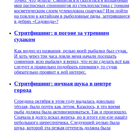
точно. Что делать? Смириться и скатиться в волшебный
мир расписных спиннингов из стеклопластика с тонким
косметическим слоем углеволокна снаружи? Или пойти
на поклон к китайцам в рыболовные ряды, затерявшиеся
в дебрях «Садовода»?
Стритфишинг: в погоне за утренним
судаком
Как видно из названия, целью моей рыбалки был судак.
И хоть через три часа ловли меня начали посещать
сомнения, всю рыбалку я верил, что если сделать всё как
следует и правильно подобрать приманку, то судак
обязательно проявит к ней интерес.
Стритфишинг: ночная щука в центре
города
Середина октября в этом году выдалась довольно
тёплая, было почти как летом. Казалось, в это время
рыба должна была активизироваться. Так и произошло.
Сначала я долго искал жереха, но в итоге еле-еле нашёл
небольшого шересперчика. Следующей целью была
щука, которой эта резкая оттепель должна была