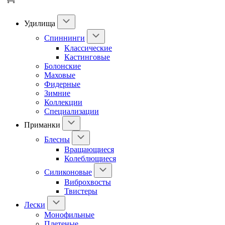
Удилища
Спиннинги
Классические
Кастинговые
Болонские
Маховые
Фидерные
Зимние
Коллекции
Специализации
Приманки
Блесны
Вращающиеся
Колеблющиеся
Силиконовые
Виброхвосты
Твистеры
Лески
Монофильные
Плетеные