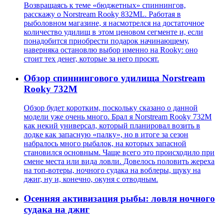
Возвращаясь к теме «бюджетных» спиннингов,
расскажу о Norstream Rooky 832ML. Работая в
рыболовном магазине, я насмотрелся на достаточное
количество удилищ в этом ценовом сегменте и, если
понадобится приобрести подарок начинающему,
наверняка остановлю выбор именно на Rooky: оно
стоит тех денег, которые за него просят.
Обзор спиннингового удилища Norstream
Rooky 732M
Обзор будет коротким, поскольку сказано о данной
модели уже очень много. Брал я Norstream Rooky 732M
как некий универсал, который планировал возить в
лодке как запасную «палку», но в итоге за сезон
набралось много рыбалок, на которых запасной
становился основным. Чаще всего это происходило при
смене места или вида ловли. Довелось половить жереха
на топ-вотеры, ночного судака на воблеры, щуку на
джиг, ну и, конечно, окуня с отводным.
Осенняя активизация рыбы: ловля ночного
судака на джиг