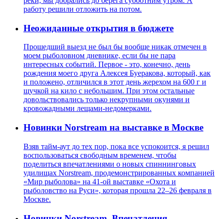
реки, мы добрались до берега субботним утром. А
работу решили отложить на потом.
Неожиданные открытия в бюджете
Прошедший выезд не был бы вообще никак отмечен в
моем рыболовном дневнике, если бы не пара
интересных событий. Первое - это, конечно, день
рождения моего друга Алексея Буеракова, который, как
и положено, отличился в этот день жерехом на 600 г и
щучкой на кило с небольшим. При этом остальные
довольствовались только некрупными окунями и
кровожадными лещами-недомерками.
Новинки Norstream на выставке в Москве
Взяв тайм-аут до тех пор, пока все успокоится, я решил
воспользоваться свободным временем, чтобы
поделиться впечатлениями о новых спиннинговых
удилищах Norstream, продемонстрированных компанией
«Мир рыболова» на 41-ой выставке «Охота и
рыболовство на Руси», которая прошла 22–26 февраля в
Москве.
Новинки Norstream. Впечатления