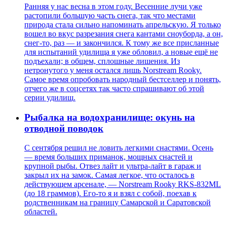
Ранняя у нас весна в этом году. Весенние лучи уже
растопили большую часть снега, так что местами
природа стала сильно напоминать апрельскую. Я только
вошел во вкус разрезания снега кантами сноуборда, а он,
снег-то, раз — и закончился. К тому же все присланные
для испытаний удилища я уже обловил, а новые ещё не
подъехали; в общем, сплошные лишения. Из
нетронутого у меня остался лишь Norstream Rooky.
Самое время опробовать народный бестселлер и понять,
отчего же в соцсетях так часто спрашивают об этой
серии удилищ.
Рыбалка на водохранилище: окунь на
отводной поводок
С сентября решил не ловить легкими снастями. Осень
— время больших приманок, мощных снастей и
крупной рыбы. Отвез лайт и ультра-лайт в гараж и
закрыл их на замок. Самая легкое, что осталось в
действующем арсенале, — Norstream Rooky RKS-832ML
(до 18 граммов). Его-то я и взял с собой, поехав к
родственникам на границу Самарской и Саратовской
областей.