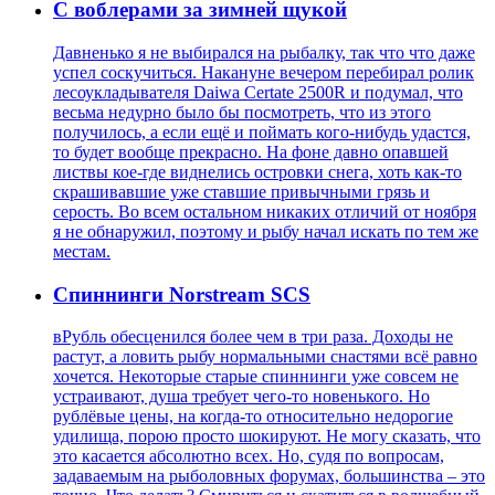
С воблерами за зимней щукой
Давненько я не выбирался на рыбалку, так что что даже
успел соскучиться. Накануне вечером перебирал ролик
лесоукладывателя Daiwa Certate 2500R и подумал, что
весьма недурно было бы посмотреть, что из этого
получилось, а если ещё и поймать кого-нибудь удастся,
то будет вообще прекрасно. На фоне давно опавшей
листвы кое-где виднелись островки снега, хоть как-то
скрашивавшие уже ставшие привычными грязь и
серость. Во всем остальном никаких отличий от ноября
я не обнаружил, поэтому и рыбу начал искать по тем же
местам.
Спиннинги Norstream SCS
вРубль обесценился более чем в три раза. Доходы не
растут, а ловить рыбу нормальными снастями всё равно
хочется. Некоторые старые спиннинги уже совсем не
устраивают, душа требует чего-то новенького. Но
рублёвые цены, на когда-то относительно недорогие
удилища, порою просто шокируют. Не могу сказать, что
это касается абсолютно всех. Но, судя по вопросам,
задаваемым на рыболовных форумах, большинства – это