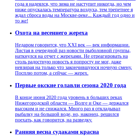
года я надеялся, что зима не наступит никогда, но чем
ниже опускалась температура воздуха, тем трепетнее я
ждал сброса воды на Москве-реке... Каждый год одно и
то же!
Охота на весеннего жереха
Недаром говорится, что XXI век — век информации.
Листая в очередной раз новости рыболовной группы,
наткнулся на отчет с жерехами. Не отреагировать на
столь радостную новость я попросту не мог, даже
невзирая на только что закончившуюся ночную смену.
Посплю потом, а сейчас — жерех.
Первые окские голавли сезона 2020 года
В конце июня 2020 года уровень в больших реках
Нижегородской области — Волге и Оке — держался
высоким и не снижался. Много раз я откладывал
рыбалку на большой воде, но, наконец, решился
поехать, как говорится, на разведку.
Ранняя весна судаками красна