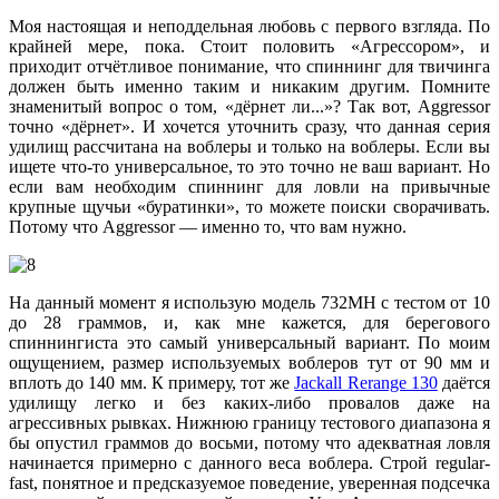
Моя настоящая и неподдельная любовь с первого взгляда. По
крайней мере, пока. Стоит половить «Агрессором», и
приходит отчётливое понимание, что спиннинг для твичинга
должен быть именно таким и никаким другим. Помните
знаменитый вопрос о том, «дёрнет ли...»? Так вот, Aggressor
точно «дёрнет». И хочется уточнить сразу, что данная серия
удилищ рассчитана на воблеры и только на воблеры. Если вы
ищете что-то универсальное, то это точно не ваш вариант. Но
если вам необходим спиннинг для ловли на привычные
крупные щучьи «буратинки», то можете поиски сворачивать.
Потому что Aggressor — именно то, что вам нужно.
На данный момент я использую модель 732MH с тестом от 10
до 28 граммов, и, как мне кажется, для берегового
спиннингиста это самый универсальный вариант. По моим
ощущением, размер используемых воблеров тут от 90 мм и
вплоть до 140 мм. К примеру, тот же
Jackall Rerange 130
даётся
удилищу легко и без каких-либо провалов даже на
агрессивных рывках. Нижнюю границу тестового диапазона я
бы опустил граммов до восьми, потому что адекватная ловля
начинается примерно с данного веса воблера. Строй regular-
fast, понятное и предсказуемое поведение, уверенная подсечка