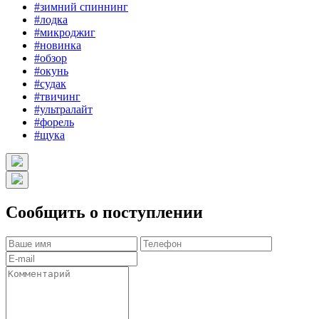
#зимний спиннинг
#лодка
#микроджиг
#новинка
#обзор
#окунь
#судак
#твичинг
#ультралайт
#форель
#щука
Сообщить о поступлении