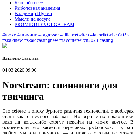
Блог обо всем
Рыболовная академия
Владимир Щукин
Мысли на досуге
PROMIDDLEVOLGATEAM
#rooky
#твичинг
#aggressor
#alliancetwitch
#favoritetwitch2023
#skaldnew
#skaldcastingnew
#favoritetwitch2023-casting
Владимир Савельев
04.03.2026 09:00
Norstream: спиннинги для
твичинга
Это сейчас, в эпоху бурного развития технологий, о воблерах
стали как-то немного забывать. Но верные их поклонники
вряд ли когда-либо смогут перейти на что-то другое. В
особенности это касается береговых рыболовов. Ну, вот
любим мы эти приманки — и ничего с этим не можем