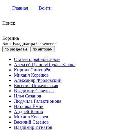
Главная
Войти
Поиск
Корзина
Блог Владимира Савельева
по разделам
по авторам
Статьи о рыбной ловле
Алексей Гранов/Щука - Клюка
Кирилл Снигирёв
Михаил Корешов
Александр Фроловский
Евгения Инжелевская
Владимир Савельев
Илья Сазанов
Людмила Галактионова
Наташка Ёжик
Андрей Яснов
Михаил Косырев
Василий Сазанов
Владимир Игнатов