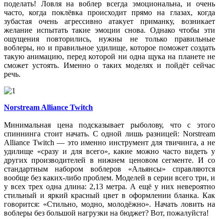
поделать! Ловля на воблер всегда эмоциональна, и очень
часто, когда поклёвка происходит прямо на глазах, когда
зубастая очень агрессивно атакует приманку, возникает
желание испытать такие эмоции снова. Однако чтобы эти
ощущения повторились, нужны не только правильные
воблеры, но и правильное удилище, которое поможет создать
такую анимацию, перед которой ни одна щука на планете не
сможет устоять. Именно о таких моделях и пойдёт сейчас
речь.
Norstream Alliance Twitch
Минимальная цена подсказывает рыболову, что с этого
спиннинга стоит начать. С одной лишь разницей: Norstream
Alliance Twitch — это именно инструмент для твичинга, а не
удилище «сразу и для всего», какие можно часто видеть у
других производителей в нижнем ценовом сегменте. И со
стандартным набором воблеров «Альянсы» справляются
вообще без каких-либо проблем. Моделей в серии всего три, и
у всех трех одна длина: 2,13 метра. А ещё у них невероятно
стильный и яркий красный цвет в оформлении бланка. Как
говорится: «Стильно, модно, молодёжно». Начать ловить на
воблеры без большой нагрузки на бюджет? Вот, пожалуйста!