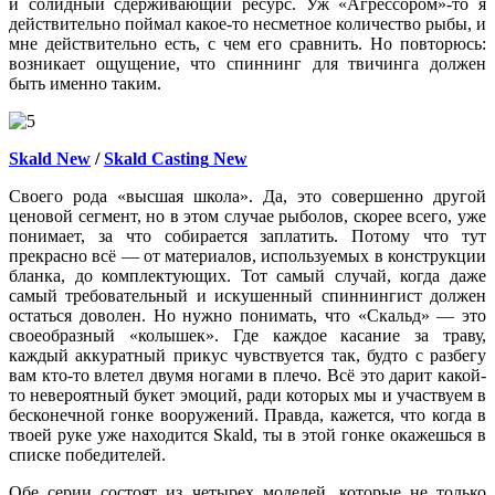
и солидный сдерживающий ресурс. Уж «Агрессором»-то я
действительно поймал какое-то несметное количество рыбы, и
мне действительно есть, с чем его сравнить. Но повторюсь:
возникает ощущение, что спиннинг для твичинга должен
быть именно таким.
Skald New
/
Skald
Casting
New
Своего рода «высшая школа». Да, это совершенно другой
ценовой сегмент, но в этом случае рыболов, скорее всего, уже
понимает, за что собирается заплатить. Потому что тут
прекрасно всё — от материалов, используемых в конструкции
бланка, до комплектующих. Тот самый случай, когда даже
самый требовательный и искушенный спиннингист должен
остаться доволен. Но нужно понимать, что «Скальд» — это
своеобразный «колышек». Где каждое касание за траву,
каждый аккуратный прикус чувствуется так, будто с разбегу
вам кто-то влетел двумя ногами в плечо. Всё это дарит какой-
то невероятный букет эмоций, ради которых мы и участвуем в
бесконечной гонке вооружений. Правда, кажется, что когда в
твоей руке уже находится Skald, ты в этой гонке окажешься в
списке победителей.
Обе серии состоят из четырех моделей, которые не только