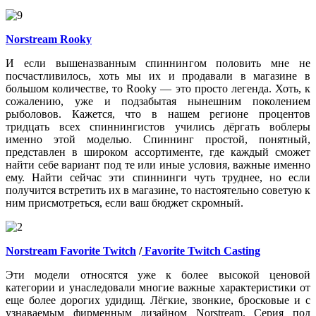
Norstream Rooky
И если вышеназванным спиннингом половить мне не
посчастливилось, хоть мы их и продавали в магазине в
большом количестве, то Rooky — это просто легенда. Хоть, к
сожалению, уже и подзабытая нынешним поколением
рыболовов. Кажется, что в нашем регионе процентов
тридцать всех спиннингистов учились дёргать воблеры
именно этой моделью. Спиннинг простой, понятный,
представлен в широком ассортименте, где каждый сможет
найти себе вариант под те или иные условия, важные именно
ему. Найти сейчас эти спиннинги чуть труднее, но если
получится встретить их в магазине, то настоятельно советую к
ним присмотреться, если ваш бюджет скромный.
Norstream Favorite Twitch
/
Favorite Twitch Casting
Эти модели относятся уже к более высокой ценовой
категории и унаследовали многие важные характеристики от
еще более дорогих удидищ. Лёгкие, звонкие, бросковые и с
узнаваемым фирменным дизайном Norstream. Серия под