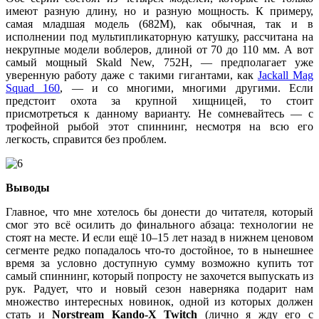
имеют разную длину, но и разную мощность. К примеру,
самая младшая модель (682M), как обычная, так и в
исполнении под мультипликаторную катушку, рассчитана на
некрупные модели воблеров, длиной от 70 до 110 мм. А вот
самый мощный Skald New, 752H, — предполагает уже
уверенную работу даже с такими гигантами, как
Jackall Mag
Squad 160
, — и со многими, многими другими. Если
предстоит охота за крупной хищницей, то стоит
присмотреться к данному варианту. Не сомневайтесь — с
трофейной рыбой этот спиннинг, несмотря на всю его
легкость, справится без проблем.
Выводы
Главное, что мне хотелось бы донести до читателя, который
смог это всё осилить до финального абзаца: технологии не
стоят на месте. И если ещё 10–15 лет назад в нижнем ценовом
сегменте редко попадалось что-то достойное, то в нынешнее
время за условно доступную сумму возможно купить тот
самый спиннинг, который попросту не захочется выпускать из
рук. Радует, что и новый сезон наверняка подарит нам
множество интересных новинок, одной из которых должен
стать и
Norstream Kando-X Twitch
(лично я жду его с