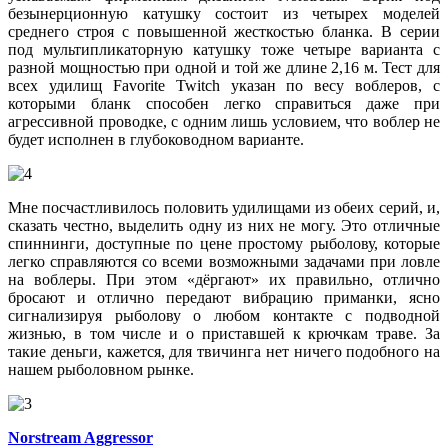
безынерционную катушку состоит из четырех моделей
среднего строя с повышенной жесткостью бланка. В серии
под мультипликаторную катушку тоже четыре варианта с
разной мощностью при одной и той же длине 2,16 м. Тест для
всех удилищ Favorite Twitch указан по весу воблеров, с
которыми бланк способен легко справиться даже при
агрессивной проводке, с одним лишь условием, что воблер не
будет исполнен в глубоководном варианте.
Мне посчастливилось половить удилищами из обеих серий, и,
сказать честно, выделить одну из них не могу. Это отличные
спиннинги, доступные по цене простому рыболову, которые
легко справляются со всеми возможными задачами при ловле
на воблеры. При этом «дёргают» их правильно, отлично
бросают и отлично передают вибрацию приманки, ясно
сигнализируя рыболову о любом контакте с подводной
жизнью, в том числе и о приставшей к крючкам траве. За
такие деньги, кажется, для твичинга нет ничего подобного на
нашем рыболовном рынке.
Norstream Aggressor