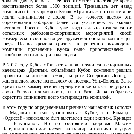
товаров для туризма, а в ее ассортименте в настоящее время
насчитывается более 1500 позиций. Тринадцать лет назад
компанией был учрежден Кубок «Три кита» по спортивной
ловли спиннингом с лодок. В то «золотое время» эти
соревнования собирали более ста участников из южных
регионов России. Кубок уже тогда сильно отличался от
остальных рыболовно-спортивных мероприятий своей
коммерческой составляющей, дружеской обстановкой и «арт-
шоу». Но во времена кризиса по решению руководства
компании проведение Кубка было приостановлено, а
возобновлено лишь три года спустя.
В 2017 году Кубок «Три кита» вновь появился в спортивных
календарях. Десятый, юбилейный Кубок, компания решила
провести на донской земле, на реке Северский Донец, в
живописном месте неподалеку от поселка Усть-Донецк. За то
время пока коммерческий турнир не проводился, он утратил
свою былую популярность, и на базе Жара собрались
скрестить спиннинги всего четырнадцать экипажей.
В этом году по определенным причинам наш экипаж Тополов
— Мадюкин не смог участвовать в Кубке, и от Команды
«Одиссей» изначально был выставлен один экипаж, Кривцов
— Чепуштанов. Но по состоянию здоровья Максим
Чепуштанов не смог поехать на турнир, и пятничным утром