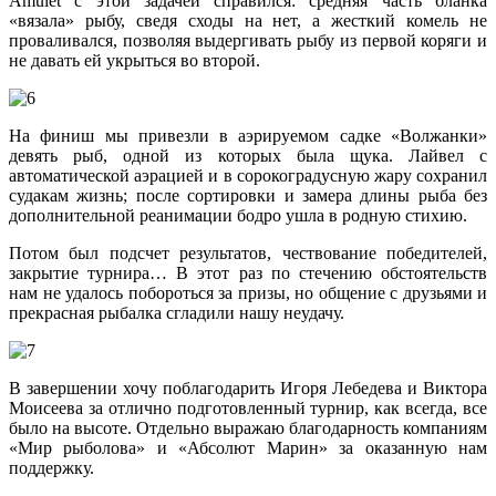
Amulet с этой задачей справился: средняя часть бланка
«вязала» рыбу, сведя сходы на нет, а жесткий комель не
проваливался, позволяя выдергивать рыбу из первой коряги и
не давать ей укрыться во второй.
На финиш мы привезли в аэрируемом садке «Волжанки»
девять рыб, одной из которых была щука. Лайвел с
автоматической аэрацией и в сорокоградусную жару сохранил
судакам жизнь; после сортировки и замера длины рыба без
дополнительной реанимации бодро ушла в родную стихию.
Потом был подсчет результатов, чествование победителей,
закрытие турнира… В этот раз по стечению обстоятельств
нам не удалось побороться за призы, но общение с друзьями и
прекрасная рыбалка сгладили нашу неудачу.
В завершении хочу поблагодарить Игоря Лебедева и Виктора
Моисеева за отлично подготовленный турнир, как всегда, все
было на высоте. Отдельно выражаю благодарность компаниям
«Мир рыболова» и «Абсолют Марин» за оказанную нам
поддержку.