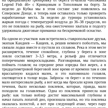
на официальную тренировку от берега отчалила «Волжанка
Legend Fish 46» с Кривцовым и Тополовым на борту. За
неделю до Кубка мы в этом составе уже появлялись на
Северском Донце, и теперь нам оставалось только проверить
наработанные места. За неделю до турнира установилась
жаркая погода с температурой воздуха до 36–38 градусов, но
это не повлияло на рыбу, она ожесточенно хватала и подолгу
удерживала джиговые приманки на бескрючковой оснастке.
На одном из участков нам встретились ставропольские друзья,
экипаж Кандиев — Кащеев, и, решив немного поболтать, мы
связали лодки вместе и пустили их сплавом. Река в этом месте
расширяется, течение спокойное, глубина у берега в зоне
ловли составляет 3–3,5 метра, а рельеф дна отличается
поперечными микроскладками. Разговаривая, мы пытались
поймать голавля; на середине реки изредка бил жерех, а в
тридцатиметровой береговой зоне время от времени там и сям
врассыпную кидался малек, и это напоминало голавля,
охотящегося в толще воды. Забросы «в берег» и по течению
мало интересовали рыбу, а вот когда мы бросали крэнк против
течения, было несколько поклевок, которые, правда, мало
походили на голавлевые. Одна из поклевок принесла нам
рыбу: как только воблер достиг максимальной глубины и
начал пахать лопатой дно, произошла хватка, но эта поклевка
оказалась холостой, а вот при следующей атаке, через пару