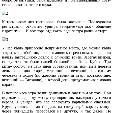
оборотов катушки, рыба засеклась, и при вываживании сразу
стало понятно, что это щука.
К трем часам дня тренировка была завершена. Последовали
регистрация, открытие турнира, вечернее «арт-шоу», общение
с друзьями… И вот пора отдыхать, ведь завтра ранний старт.
У нас было припасено неприметное место, где можно было
закрыться рыбой, но, посовещавшись перед сном, мы решили
начать завтрашнюю ловлю с ближних точек. Забегая вперед,
скажу, что это было нашей большой ошибкой. Кубок «Три
кита» состоял из двух дней соревнований, причем в первый
день было два старта, утренний и вечерний, по одному
человеку в лодке (по жребию утренний старт достался мне,
вечерний — Виталию), а второй день предусматривал ловлю
парами.
В четыре часа утра лодки двинулись к заветным местам. При
подходе к первому месту, где коряжник находился у самого
берега, я увидел, что все перекрыто карповыми снастями.
Крутанувшись, встал поодаль на следующей коряге, минут
через пятнадцать перебрался на другую, и так далее. Не