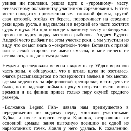
увидев ни поклевки, решил идти к «укромному» месту,
неизвестному большинству участников соревнований. В этом
месте находится протяженная яма сложной формы, крутой
свал которой, отойдя от берега, поворачивает на середине
реки вдоль русла, а над свалом и в верхней его части охотятся
судак и щука. Но при подходе к данному месту я обнаружил
прямо по курсу лодку местного рыболова Андрея Рудого.
Андрей часто рыбачит на этом участке реки, а мы упустили из
виду, что он мог знать о «секретной» точке. Вставать с правой
или с левой стороны не имело смысла, и мне ничего не
оставалось, как двигаться дальше.
Неудачи преследовали меня на каждом шагу. Уйдя в верхнюю
часть зоны, я обнаружил, что в штиль щука не охотилась,
очагов рассыпающегося по поверхности малька в тех местах,
где мы видели их на официальной тренировке, в этот день не
было, но в надежде поймать щуку я потратил очень много
времени и на финиш привез только пару окуней среднего
размера.
«Волжанка Legend Fish» давала нам преимущество в
передвижении по водоему перед многими участниками
Кубка, и после второго старта Кривцов, оторвавшись от
основной армады, занял выгодную позицию на одной из
наработанных точек. Ловля у него удалась. К сожалению,