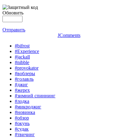
Обновить
Отправить
JComments
#bifrost
#Experience
#jackall
#nibble
#provokator
#воблеры
#голавль
#джиг
#жерех
#зимний спиннинг
#лодка
#микроджиг
#новинка
#обзор
#окунь
#судак
#твичинг