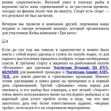
решив «укрупниться», Виталий ушел в поисках рыбы в
верхнюю часть зоны соревнований и, не рассчитав времени,
опоздал на финиш более чем на минуту. Спорт есть спорт —
его результат не был засчитан.
Вечером мы провели в компании друзей, переживая наши
неудачи и смотря вечерний концерт, который организовала
для участников Кубка компания «Три кита».
Если до сих пор мы ловили в одиночестве и можно было
иметь с собой ворох удилищ и гулять по палубе лодки, то для
парного выступления пришлось отобрать только необходимые
снасти. К третьему старту я закрепил на рыболовной палубе
«Волжанки» два удилища:
Norstream Dynamic III DYS-
682MMH
для рывковой проводки и
Norstream Amulet AMS-
762L
для ловли джигом и «диповыми» крэнками. Именно
этими удилищами я ловил ранее на тренировке и в первый
день соревнований. Третий «Динамик» очень хорош для
твичинга, и его выбор был очевиден, а вот легкий «Амулет»
очень много использовался мною на последних рыбалках и за
короткий срок успел пройти огонь и воду, так что мне
захотелось дать ему более ответственное задание, «медные
трубы», используя его на спортивном мероприятии.