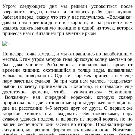
Утром следующего дня мы решили успокоиться после
вчерашних неудач, остыть и половить рыбу «для души».
Забегая вперед, скажу, что это у нас получилось. «Волжанка»
давала нам превосходство в скорости, и на рассвете нам
удалось занять выгодную позицию в одной из точек, которая
принесла нам с Виталием три зачетные рыбы.
Но вскоре точка замерла, и мы отправились по наработанным
местам. Этим утром ветерок гнал бризовую волну, местами он
был даже упорист. Рыба явно активизировалась, время от
времени хищник, охотившийся в толще воды, выдавливал
малька на поверхность. Одна из коряжек принесла нам еще
пару зачетных судаков. За три часа нам удалось «закрыться»
рыбой (к зачету принимались 5 хвостов), и оставалось еще
достаточно времени, чтобы «укрупниться». Установили
«Волжанку» над очередной коряжкой, которую сканер
прорисовал как две затопленные кроны деревьев, лежащие на
дне на расстоянии 4–5 метров друг от друга. С первых же
забросов хищник стал выдавать себя поклевками; пару
судаков удалось подсечь и вырвать из первой коряги, но по
нашей беспечности они засели во второй. Проанализировав
ситуацию, мы решили форсировать вываживание. Norstream