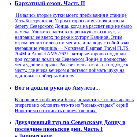
Бархатный сезон. Часть II
Начались вторые сутки моего пребывания в станице
Усть-Быстрянская. Утром второго дня я появился на
берегу Северского Донца, когда на рассвет еще не было
намека. Уложив снасти в старенькую «казанку», я
направил ее вверх по реке к хутору Калинов. Этим
утром решил ничего ни менять, и на воду с собой взял
вчерашние удилища — Norstream Flagman Travel FLTS-
704M и Amulet AMS-762L, которые хорошо подошли
под условия ловли на Северском Донце и полностью
меня удовлетворяли. Рассвет меня застал на подходе к
месту, где вчера вечером я пытался поймать щуку на
«диповые» воблеры-минноу.
Вот и дошли руки до Амулета...
В прошлом сообщении Блога, я заметил, что постараюсь
оперативно обловить что-то из "новых-старых" серий
Норстрима и отписать о впечатлениях.
Двухдневный тур по Северскому Донцу в
последние июньские дни. Часть I
«Лирическая»