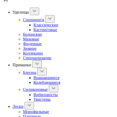
Удилища
Спиннинги
Классические
Кастинговые
Болонские
Маховые
Фидерные
Зимние
Коллекции
Специализации
Приманки
Блесны
Вращающиеся
Колеблющиеся
Силиконовые
Виброхвосты
Твистеры
Лески
Монофильные
Плетеные