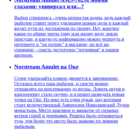
глазами: универсал или...?
Выбор спиннинга - очень непростая задача, ведь каждый
рыболов ставит перед удилищем разные цели и каждый
видит пути их достижения по своему. Нет, конечно
какие-то общие черты тому или иному виду ловли
присущи, и какую-то информацию можно черпнуть в
интернете и "на потрях" в магазине, но всё же,
спиннинг - снасть достаточно "интимная" в нашем
арсенале.
Norstream Amulet на Оке
Сезон ультралайта плавно движется к завершению.
Осталась всего пара рыбалок, и снасти можно
отправлять на консервацию до весны. Ловить окуня и
красноперку стало скучно, и я решил разведать новые
точки на Оке. На реке есть один рукав, над которым
стоит величественный Амвросиев Николаевский Дудин
монастырь. Место красивое и закрытое от сильных
ветров горой и деревьями. Решено было отправиться
туда, тем более что место было знакомо по зимним
рыбалкам.