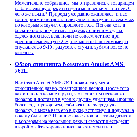
Моментально собравшись, мы отправились с товарищем
на близлежащую реку и спустя мгновенье мы на ней. С
чего же начать? Природа уже давно оживилась, и нас
гостеприимно встретили летучие и ползучие насекомые,
по которым я скучал с прошлого года. Погода хоть и
была теплой, но учитывая задумку о ночном судаке
оделся потеплее, ведь ночи не совсем летние: при
дневной температуре 25+, ночью столбик термометра
опускался до 9-10 градусов, а стучать зубами вовсе не
хотелось.
Обзор спиннинга Norstream Amulet AMS-
762L
Norstream Amulet AMS-762L появился у меня
относительно давно, позапрошлой весной. После того
как он попал ко мне в руки, я отловил им несколько
рыбалок и поставил в угол к другим удилищам. Прошло
более года прежде чем, собираясь на очередную
рыбалку, я вновь взяв его в руки, встряхнул и подумал: а
почему бы и нет? Планировалась ловля легким джигом
и воблерами на небольшой реке, и семьсот шестьдесят
второй «лайт» хорошо вписывался в мои планы.