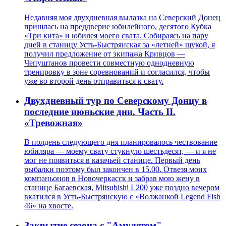
Недавняя моя двухдневная вылазка на Северский Донец
пришлась на преддверие юбилейного, десятого Кубка
«Три кита» и юбилея моего свата. Собираясь на пару
дней в станицу Усть-Быстрянская за «летней» щукой, я
получил предложение от экипажа Кривцов —
Чепуштанов провести совместную однодневную
тренировку в зоне соревнований и согласился, чтобы
уже во второй день отправиться к свату.
Двухдневный тур по Северскому Донцу в
последние июньские дни. Часть II.
«Тревожная»
В полдень следующего дня планировалось чествование
юбиляра — моему свату стукнуло шестьдесят, — и я не
мог не появиться в казачьей станице. Первый день
рыбалки поэтому был закончен в 15.00. Отвезя моих
компаньонов в Новочеркасск и забрав мою жену в
станице Багаевская, Mitsubishi L200 уже поздно вечером
вкатился в Усть-Быстрянскую с «Волжанкой Legend Fish
46» на хвосте.
Закрытие сезона с "Амулетом"