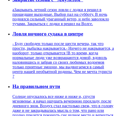
aЗакрывать летний сезон ловли с лодки я решил в
прошедшие выходные. Выбор пал на субботу. В ночь
поднялся сильный ураганный ветер, и небо заволокло
тучами. Закрыться с лодки я решил на Волге.
Ловля ночного судака в центре
- Буду свободен только после шести вечера, так что
прости, рыбалка накрывается.- Ничего не накрывается, а
наоборот, только открывается !В то время, когда
нормальные люди уже возвращаются домой, вдоволь
наловившись и забрав со своих любимых водоемов
только приятные эмоции, мы выдвигаемся в самый
центр нашей необъятной родины. Чем не мечта туриста
?
На правильном пути
Солнце опускалось все ниже и ниже и, спустя
мгновенье, я начал ощущать вечернюю прохладу, после
дневного зноя. Воздух стал настолько свеж, что в голову
даже и не закрадывалась мысль о том, что рано или
поздно придется покинуть сие чудное место и вернуться