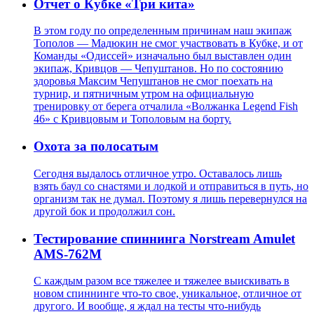
Отчет о Кубке «Три кита»
В этом году по определенным причинам наш экипаж
Тополов — Мадюкин не смог участвовать в Кубке, и от
Команды «Одиссей» изначально был выставлен один
экипаж, Кривцов — Чепуштанов. Но по состоянию
здоровья Максим Чепуштанов не смог поехать на
турнир, и пятничным утром на официальную
тренировку от берега отчалила «Волжанка Legend Fish
46» с Кривцовым и Тополовым на борту.
Охота за полосатым
Сегодня выдалось отличное утро. Оставалось лишь
взять баул со снастями и лодкой и отправиться в путь, но
организм так не думал. Поэтому я лишь перевернулся на
другой бок и продолжил сон.
Тестирование спиннинга Norstream Amulet
AMS-762M
С каждым разом все тяжелее и тяжелее выискивать в
новом спиннинге что-то свое, уникальное, отличное от
другого. И вообще, я ждал на тесты что-нибудь