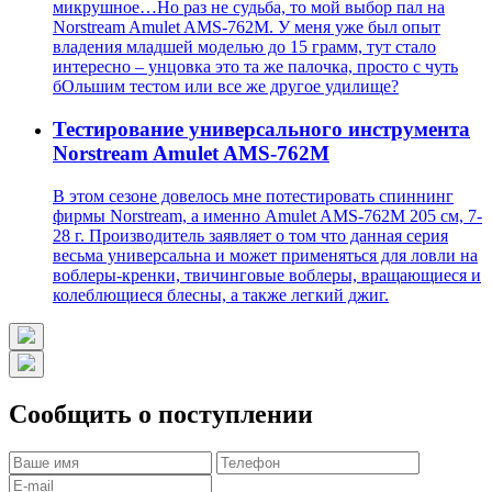
микрушное…Но раз не судьба, то мой выбор пал на
Norstream Amulet AMS-762M. У меня уже был опыт
владения младшей моделью до 15 грамм, тут стало
интересно – унцовка это та же палочка, просто с чуть
бОльшим тестом или все же другое удилище?
Тестирование универсального инструмента
Norstream Amulet AMS-762M
В этом сезоне довелось мне потестировать спиннинг
фирмы Norstream, а именно Amulet AMS-762M 205 см, 7-
28 г. Производитель заявляет о том что данная серия
весьма универсальна и может применяться для ловли на
воблеры-кренки, твичинговые воблеры, вращающиеся и
колеблющиеся блесны, а также легкий джиг.
Сообщить о поступлении