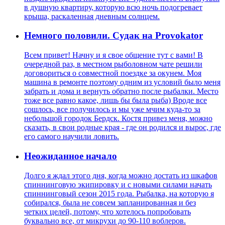
в душную квартиру, которую всю ночь подогревает
крыша, раскаленная дневным солнцем.
Немного половили. Судак на Provokator
Всем привет! Начну и я свое общение тут с вами! В
очередной раз, в местном рыболовном чате решили
договориться о совместной поездке за окунем. Моя
машина в ремонте поэтому одним из условий было меня
забрать и дома и вернуть обратно после рыбалки. Место
тоже все равно какое, лишь бы была рыба) Вроде все
сошлось, все получилось и мы уже мчим куда-то за
небольшой городок Бердск. Костя привез меня, можно
сказать, в свои родные края - где он родился и вырос, где
его самого научили ловить.
Неожиданное начало
Долго я ждал этого дня, когда можно достать из шкафов
спиннинговую экипировку и с новыми силами начать
спиннинговый сезон 2015 года. Рыбалка, на которую я
собирался, была не совсем запланированная и без
четких целей, потому, что хотелось попробовать
буквально все, от микрухи до 90-110 воблеров.