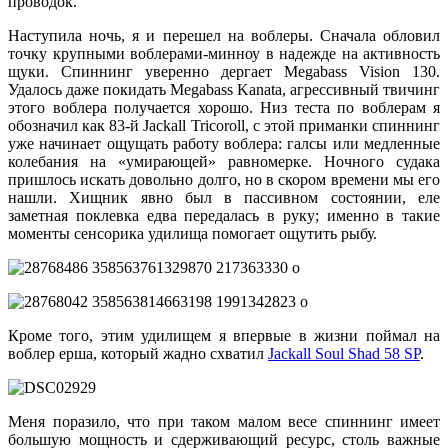
проводок.
Наступила ночь, я и перешел на воблеры. Сначала обловил
точку крупными воблерами-минноу в надежде на активность
щуки. Спиннинг уверенно дергает Megabass Vision 130.
Удалось даже покидать Megabass Kanata, агрессивный твичинг
этого воблера получается хорошо. Низ теста по воблерам я
обозначил как 83-й Jackall Tricoroll, с этой приманки спиннинг
уже начинает ощущать работу воблера: галсы или медленные
колебания на «умирающей» равномерке. Ночного судака
пришлось искать довольно долго, но в скором времени мы его
нашли. Хищник явно был в пассивном состоянии, еле
заметная поклевка едва передалась в руку; именно в такие
моменты сенсорика удилища помогает ощутить рыбу.
Кроме того, этим удилищем я впервые в жизни поймал на
воблер ерша, который жадно схватил
Jackall Soul Shad 58 SP
.
Меня поразило, что при таком малом весе спиннинг имеет
большую мощность и сдерживающий ресурс, столь важные