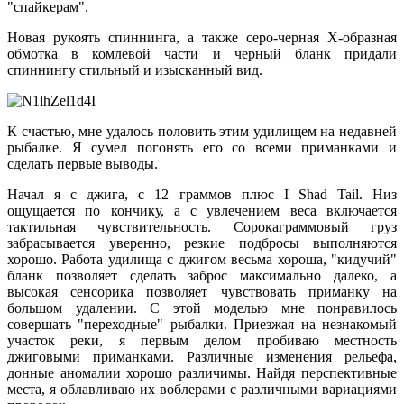
"спайкерам".
Новая рукоять спиннинга, а также серо-черная X-образная
обмотка в комлевой части и черный бланк придали
спиннингу стильный и изысканный вид.
К счастью, мне удалось половить этим удилищем на недавней
рыбалке. Я сумел погонять его со всеми приманками и
сделать первые выводы.
Начал я с джига, с 12 граммов плюс I Shad Tail. Низ
ощущается по кончику, а с увлечением веса включается
тактильная чувствительность. Сорокаграммовый груз
забрасывается уверенно, резкие подбросы выполняются
хорошо. Работа удилища с джигом весьма хороша, "кидучий"
бланк позволяет сделать заброс максимально далеко, а
высокая сенсорика позволяет чувствовать приманку на
большом удалении. С этой моделью мне понравилось
совершать "переходные" рыбалки. Приезжая на незнакомый
участок реки, я первым делом пробиваю местность
джиговыми приманками. Различные изменения рельефа,
донные аномалии хорошо различимы. Найдя перспективные
места, я облавливаю их воблерами с различными вариациями