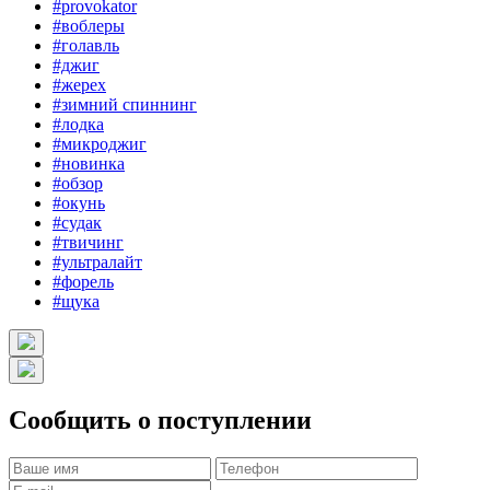
#provokator
#воблеры
#голавль
#джиг
#жерех
#зимний спиннинг
#лодка
#микроджиг
#новинка
#обзор
#окунь
#судак
#твичинг
#ультралайт
#форель
#щука
Сообщить о поступлении