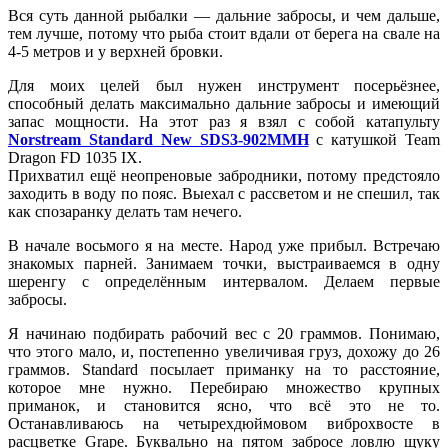
Вся суть данной рыбалки — дальние забросы, и чем дальше,
тем лучше, потому что рыба стоит вдали от берега на свале на
4-5 метров и у верхней бровки.
Для моих целей был нужен инструмент посерьёзнее,
способный делать максимально дальние забросы и имеющий
запас мощности. На этот раз я взял с собой катапульту
Norstream Standard New SDS3-902MMH
с катушкой Team
Dragon FD 1035 IX.
Прихватил ещё неопреновые забродники, потому предстояло
заходить в воду по пояс. Выехал с рассветом и не спешил, так
как спозаранку делать там нечего.
В начале восьмого я на месте. Народ уже прибыл. Встречаю
знакомых парней. Занимаем точки, выстраиваемся в одну
шеренгу с определённым интервалом. Делаем первые
забросы.
Я начинаю подбирать рабочий вес с 20 граммов. Понимаю,
что этого мало, и, постепенно увеличивая груз, дохожу до 26
граммов. Standard посылает приманку на то расстояние,
которое мне нужно. Перебираю множество крупных
приманок, и становится ясно, что всё это не то.
Останавливаюсь на четырехдюймовом виброхвосте в
расцветке Grape. Буквально на пятом забросе ловлю щуку