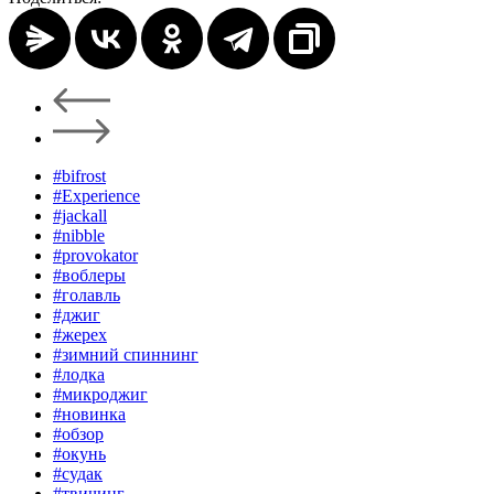
#bifrost
#Experience
#jackall
#nibble
#provokator
#воблеры
#голавль
#джиг
#жерех
#зимний спиннинг
#лодка
#микроджиг
#новинка
#обзор
#окунь
#судак
#твичинг