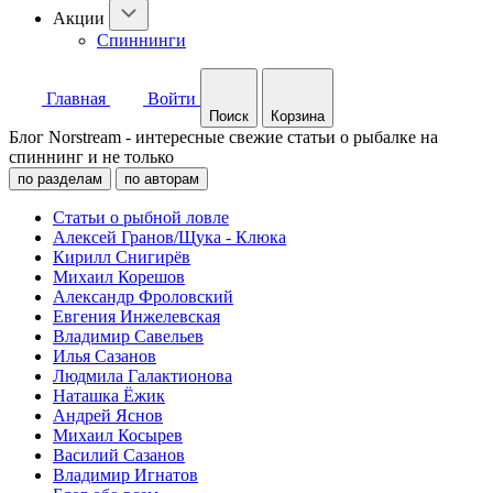
Акции
Спиннинги
Главная
Войти
Поиск
Корзина
Блог Norstream - интересные свежие статьи о рыбалке на
спиннинг и не только
по разделам
по авторам
Статьи о рыбной ловле
Алексей Гранов/Щука - Клюка
Кирилл Снигирёв
Михаил Корешов
Александр Фроловский
Евгения Инжелевская
Владимир Савельев
Илья Сазанов
Людмила Галактионова
Наташка Ёжик
Андрей Яснов
Михаил Косырев
Василий Сазанов
Владимир Игнатов