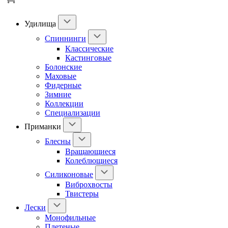
Удилища
Спиннинги
Классические
Кастинговые
Болонские
Маховые
Фидерные
Зимние
Коллекции
Специализации
Приманки
Блесны
Вращающиеся
Колеблющиеся
Силиконовые
Виброхвосты
Твистеры
Лески
Монофильные
Плетеные