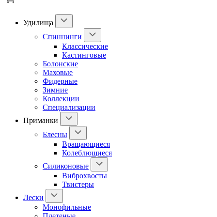
Удилища
Спиннинги
Классические
Кастинговые
Болонские
Маховые
Фидерные
Зимние
Коллекции
Специализации
Приманки
Блесны
Вращающиеся
Колеблющиеся
Силиконовые
Виброхвосты
Твистеры
Лески
Монофильные
Плетеные