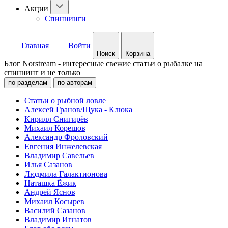
Акции
Спиннинги
Главная
Войти
Поиск
Корзина
Блог Norstream - интересные свежие статьи о рыбалке на
спиннинг и не только
по разделам
по авторам
Статьи о рыбной ловле
Алексей Гранов/Щука - Клюка
Кирилл Снигирёв
Михаил Корешов
Александр Фроловский
Евгения Инжелевская
Владимир Савельев
Илья Сазанов
Людмила Галактионова
Наташка Ёжик
Андрей Яснов
Михаил Косырев
Василий Сазанов
Владимир Игнатов