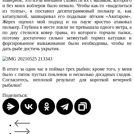
Наверное, это из-за внешней схожести их с мальком, которого
и без моих воблеров было немало. Чтобы как-то «выделиться
из толпы», я поставил десятиграммовый пилькер и, как
катапультой, зашвыривал его подальше лёгким «Аватаром».
Жерех оценил мой подход и на паузе яростно атаковал
пилькер. Глубина в месте ловли не превышала одного метра, а
по дну стелился ковер травы, из которого торчали палки,
поэтому достаточно сильно затянутый тормоз катушки и
форсированное вываживание были необходимы, чтобы не
дать рыбе достичь укрытия.
В итоге за один час я поймал трех рыбин; кроме того, у меня
было с пяток пустых поклевок и несколько досадных сходов.
Согласитесь, неплохой результат для короткой вечерней
рыбалки!
Поделиться: