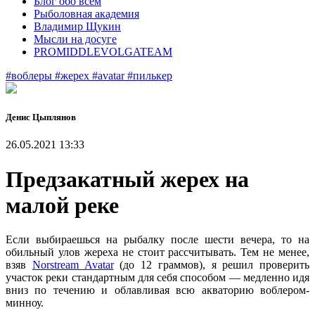
Блог обо всем
Рыболовная академия
Владимир Щукин
Мысли на досуге
PROMIDDLEVOLGATEAM
#воблеры
#жерех
#avatar
#пилькер
Денис Цыплянов
26.05.2021 13:33
Предзакатный жерех на
малой реке
Если выбираешься на рыбалку после шести вечера, то на
обильный улов жереха не стоит рассчитывать. Тем не менее,
взяв
Norstream Avatar
(до 12 граммов), я решил проверить
участок реки стандартным для себя способом — медленно идя
вниз по течению и облавливая всю акваторию воблером-
минноу.