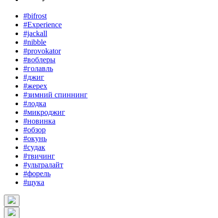
#bifrost
#Experience
#jackall
#nibble
#provokator
#воблеры
#голавль
#джиг
#жерех
#зимний спиннинг
#лодка
#микроджиг
#новинка
#обзор
#окунь
#судак
#твичинг
#ультралайт
#форель
#щука