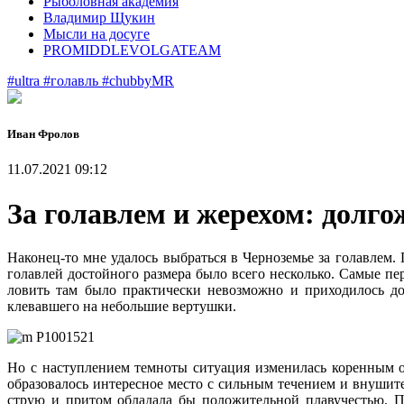
Рыболовная академия
Владимир Щукин
Мысли на досуге
PROMIDDLEVOLGATEAM
#ultra
#голавль
#chubbyMR
Иван Фролов
11.07.2021 09:12
За голавлем и жерехом: долго
Наконец-то мне удалось выбраться в Черноземье за голавлем.
голавлей достойного размера было всего несколько. Самые пе
ловить там было практически невозможно и приходилось до
клевавшего на небольшие вертушки.
Но с наступлением темноты ситуация изменилась коренным об
образовалось интересное место с сильным течением и внушит
струю и притом обладала бы положительной плавучестью. П