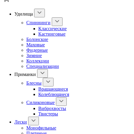
Удилища
Спиннинги
Классические
Кастинговые
Болонские
Маховые
Фидерные
Зимние
Коллекции
Специализации
Приманки
Блесны
Вращающиеся
Колеблющиеся
Силиконовые
Виброхвосты
Твистеры
Лески
Монофильные
Плетеные