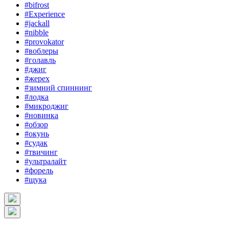
#bifrost
#Experience
#jackall
#nibble
#provokator
#воблеры
#голавль
#джиг
#жерех
#зимний спиннинг
#лодка
#микроджиг
#новинка
#обзор
#окунь
#судак
#твичинг
#ультралайт
#форель
#щука