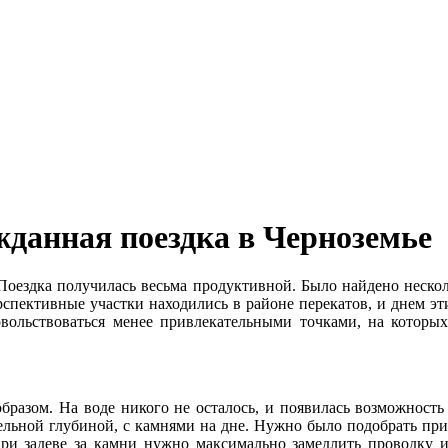
жданная поездка в Черноземье
 Поездка получилась весьма продуктивной. Было найдено неско
рспективные участки находились в районе перекатов, и днем э
вольствоваться менее привлекательными точками, на которых
разом. На воде никого не осталось, и появилась возможность
ельной глубиной, с камнями на дне. Нужно было подобрать прим
ри задеве за камни нужно максимально замедлить проводку ил