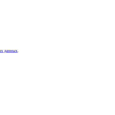
ых данных
.