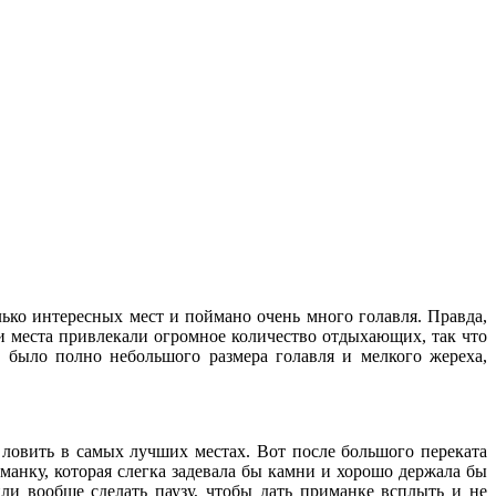
лько интересных мест и поймано очень много голавля. Правда,
ти места привлекали огромное количество отдыхающих, так что
 было полно небольшого размера голавля и мелкого жереха,
 ловить в самых лучших местах. Вот после большого переката
анку, которая слегка задевала бы камни и хорошо держала бы
и вообще сделать паузу, чтобы дать приманке всплыть и не