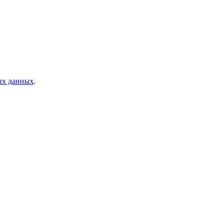
ых данных
.