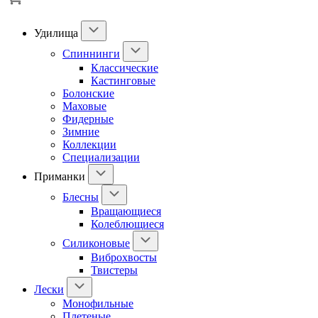
Удилища
Спиннинги
Классические
Кастинговые
Болонские
Маховые
Фидерные
Зимние
Коллекции
Специализации
Приманки
Блесны
Вращающиеся
Колеблющиеся
Силиконовые
Виброхвосты
Твистеры
Лески
Монофильные
Плетеные