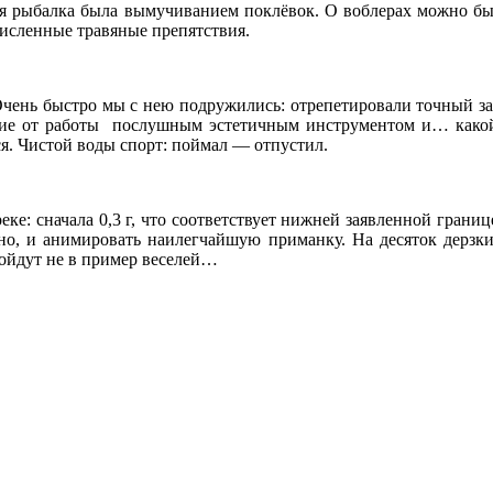
ая рыбалка была вымучиванием поклёвок. О воблерах можно бы
численные травяные препятствия.
. Очень быстро мы с нею подружились: отрепетировали точный 
твие от работы послушным эстетичным инструментом и… какой
тся. Чистой воды спорт: поймал — отпустил.
е: сначала 0,3 г, что соответствует нижней заявленной границе
йно, и анимировать наилегчайшую приманку. На десяток дерзки
ойдут не в пример веселей…