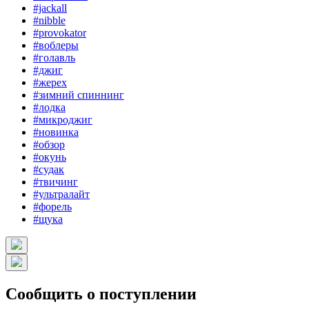
#jackall
#nibble
#provokator
#воблеры
#голавль
#джиг
#жерех
#зимний спиннинг
#лодка
#микроджиг
#новинка
#обзор
#окунь
#судак
#твичинг
#ультралайт
#форель
#щука
Сообщить о поступлении