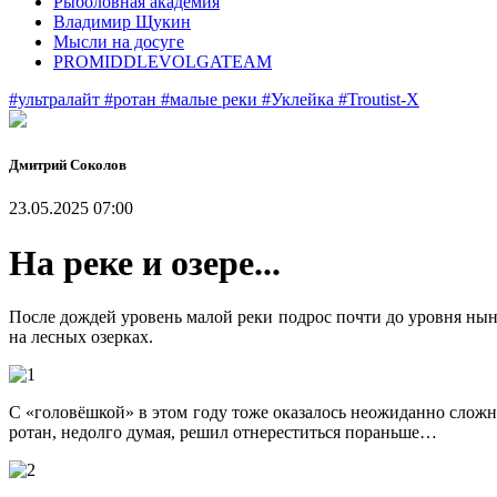
Рыболовная академия
Владимир Щукин
Мысли на досуге
PROMIDDLEVOLGATEAM
#ультралайт
#ротан
#малые реки
#Уклейка
#Troutist-X
Дмитрий Соколов
23.05.2025 07:00
На реке и озере...
После дождей уровень малой реки подрос почти до уровня ныне
на лесных озерках.
С «головёшкой» в этом году тоже оказалось неожиданно сложно
ротан, недолго думая, решил отнереститься пораньше…