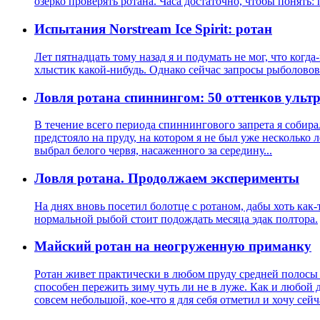
озерко проверять ротана. Часа достаточно, чтобы понять:
Испытания Norstream Ice Spirit: ротан
Лет пятнадцать тому назад я и подумать не мог, что когд
хлыстик какой-нибудь. Однако сейчас запросы рыболовов
Ловля ротана спиннингом: 50 оттенков ульт
В течение всего периода спиннингового запрета я собира
предстояло на пруду, на котором я не был уже несколько 
выбрал белого червя, насаженного за середину...
Ловля ротана. Продолжаем эксперименты
На днях вновь посетил болотце с ротаном, дабы хоть как
нормальной рыбой стоит подождать месяца эдак полтора.
Майский ротан на неогруженную приманку
Ротан живет практически в любом пруду средней полосы 
способен пережить зиму чуть ли не в луже. Как и любо
совсем небольшой, кое-что я для себя отметил и хочу се