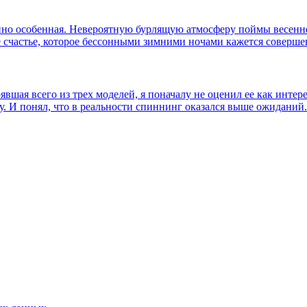
но особенная. Невероятную бурлящую атмосферу поймы весенней 
ое счастье, которое бессонными зимними ночами кажется совер
оявшая всего из трех моделей, я поначалу не оценил ее как инт
у. И понял, что в реальности спиннинг оказался выше ожиданий.