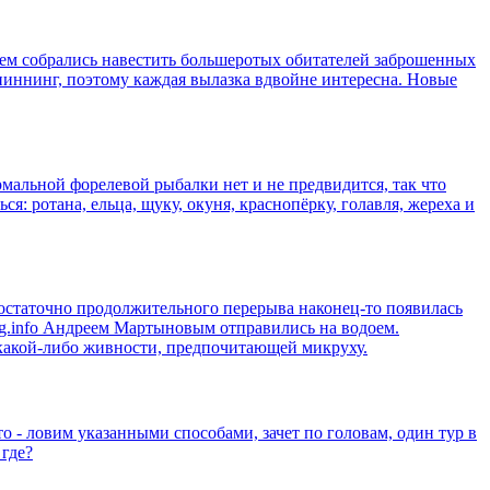
еем собрались навестить большеротых обитателей заброшенных
спиннинг, поэтому каждая вылазка вдвойне интересна. Новые
ормальной форелевой рыбалки нет и не предвидится, так что
я: ротана, ельца, щуку, окуня, краснопёрку, голавля, жереха и
 достаточно продолжительного перерыва наконец-то появилась
log.info Андреем Мартыновым отправились на водоем.
 какой-либо живности, предпочитающей микруху.
 - ловим указанными способами, зачет по головам, один тур в
 где?