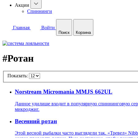
Акции
Спиннинги
Главная
Войти
Поиск
Корзина
#Ротан
Показать:
Norstream Micromania MMJS 662UL
Данное удилище входит в популярную спиннинговую серию
микроджиг.
Весенний ротан
Этой весной рыбалки часто выглядели так. «Тревел» Nibb