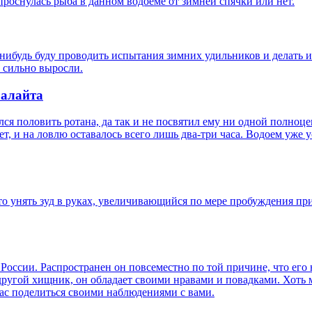
 проснулась рыба в данном водоёме от зимней спячки или нет.
а-нибудь буду проводить испытания зимних удильников и делать их
 сильно выросли.
ралайта
лся половить ротана, да так и не посвятил ему ни одной полноц
лет, и на ловлю оставалось всего лишь два-три часа. Водоем уже 
-то унять зуд в руках, увеличивающийся по мере пробуждения пр
России. Распространен он повсеместно по той причине, что его
й другой хищник, он обладает своими нравами и повадками. Хот
йчас поделиться своими наблюдениями с вами.