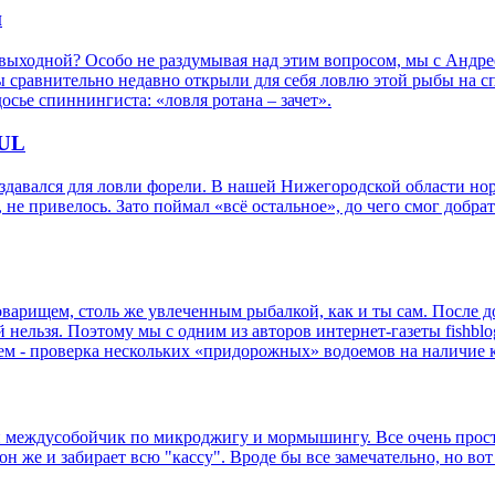
и
 выходной? Особо не раздумывая над этим вопросом, мы с Андр
 Мы сравнительно недавно открыли для себя ловлю этой рыбы на 
осье спиннингиста: «ловля ротана – зачет».
XUL
, создавался для ловли форели. В нашей Нижегородской области н
е привелось. Зато поймал «всё остальное», до чего смог добратьс
товарищем, столь же увлеченным рыбалкой, как и ты сам. После
й нельзя. Поэтому мы с одним из авторов интернет-газеты fishb
тем - проверка нескольких «придорожных» водоемов на наличие
 междусобойчик по микроджигу и мормышингу. Все очень просто
он же и забирает всю "кассу". Вроде бы все замечательно, но вот