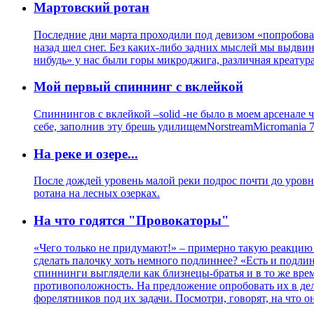
Мартовский ротан
Последние дни марта проходили под девизом «попробовать
назад шел снег. Без каких-либо задних мыслей мы выдвину
нибудь» у нас были горы микроджига, различная креатура
Мой первый спиннинг с вклейкой
Спиннингов с вклейкой –solid -не было в моем арсенале
себе, заполнив эту брешь удилищемNorstreamMicromania 
На реке и озере...
После дождей уровень малой реки подрос почти до уровн
ротана на лесных озерках.
На что годятся "Провокаторы"
«Чего только не придумают!» – примерно такую реакцию в
сделать палочку хоть немного подлиннее? «Есть и подли
спиннинги выглядели как близнецы-братья и в то же вре
противоположность. На предложение опробовать их в деле
форелятников под их задачи. Посмотри, говорят, на что о