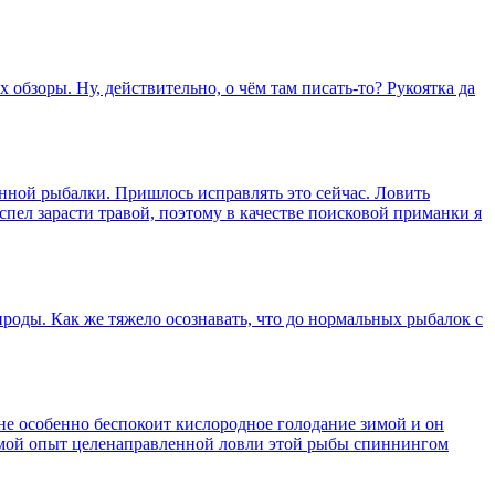
 обзоры. Ну, действительно, о чём там писать-то? Рукоятка да
енной рыбалки. Пришлось исправлять это сейчас. Ловить
успел зарасти травой, поэтому в качестве поисковой приманки я
ироды. Как же тяжело осознавать, что до нормальных рыбалок с
 не особенно беспокоит кислородное голодание зимой и он
ь мой опыт целенаправленной ловли этой рыбы спиннингом