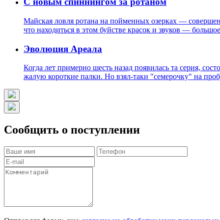
С новым спиннингом за ротаном
Майская ловля ротана на пойменных озерках — совершен
что находиться в этом буйстве красок и звуков — больш
Эволюция Ареала
Когда лет примерно шесть назад появилась та серия, сост
жалую короткие палки. Но взял-таки "семерочку" на проб
Сообщить о поступлении