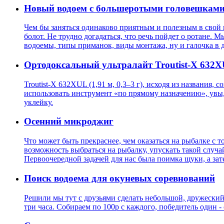
Новый водоем с большеротыми головешкам
Чем бы заняться одинаково приятным и полезным в свой
болот. Не трудно догадаться, что речь пойдет о ротане.
водоемы, типы приманок, виды монтажа, ну и галочка в д
Ортодоксальный ультралайт Troutist-X 632
Troutist-X 632XUL (1,91 м, 0,3–3 г), исходя из названия
использовать инструмент «по прямому назначению», увы, н
уклейку.
Осенний микроджиг
Что может быть прекраснее, чем оказаться на рыбалке с 
возможность выбраться на рыбалку, упускать такой случа
Первоочередной задачей для нас была поимка щуки, а за
Поиск водоема для окуневых соревнований
Решили мы тут с друзьями сделать небольшой, дружеский
три часа. Собираем по 100р с каждого, победитель один - 