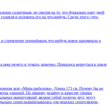
вление солнечным, не смотря на то, что буквально пару дней
голавля и половить его на что-нибудь. Среди этого «что-
 и стремление попробовать что-нибудь новое напомнило о
 реке нечего и думать, конечно. Пришлось вернуться к ловле
ационном зале «Мира рыболова». Длина 173 см. Почему бы не
метра длинней. По общему дизайну и качеству сборки
уальных манипуляций, являли собой полную друг другу
ачально серия разрабатывалась для чешских спортсменов-