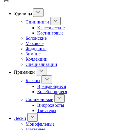
Удилища
Спиннинги
Классические
Кастинговые
Болонские
Маховые
Фидерные
Зимние
Коллекции
Специализации
Приманки
Блесны
Вращающиеся
Колеблющиеся
Силиконовые
Виброхвосты
Твистеры
Лески
Монофильные
Плетеные