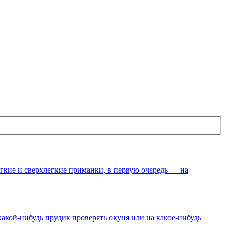
гкие и сверхлегкие приманки, в первую очередь — на
какой-нибудь прудик проверять окуня или на какое-нибудь