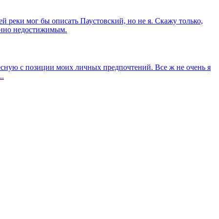
реки мог бы описать Паустовский, но не я. Скажу только,
шенно недостижимым.
ересную с позиции моих личных предпочтений. Все ж не очень я
..