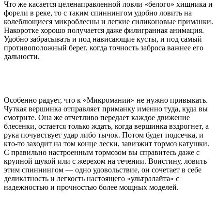
Что же касается целенаправленной ловли «белого» хищника и
форели в реке, то с таким спиннингом удобно ловить на
колеблющиеся микроблесны и легкие силиконовые приманки.
Накоротке хорошо получается даже филигранная анимация.
Удобно забрасывать и под нависающие кусты, и под самый
противоположный берег, когда точность заброса важнее его
дальности.
Особенно радует, что к «Микромании» не нужно привыкать.
Чуткая вершинка отправляет приманку именно туда, куда вы
смотрите. Она же отчетливо передает каждое движение
блесенки, остается только ждать, когда вершинка вздрогнет, а
рука почувствует удар либо тычок. Потом будет подсечка, и
кто-то заходит на том конце лески, завизжит тормоз катушки.
С правильно настроенным тормозом вы справитесь даже с
крупной щукой или с жерехом на течении. Воистину, ловить
этим спиннингом — одно удовольствие, он сочетает в себе
деликатность и легкость настоящего «ультралайта» с
надежностью и прочностью более мощных моделей.