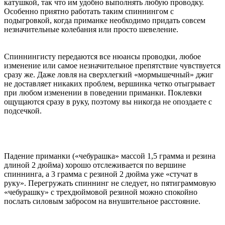
катушкой, так что им удобно выполнять любую проводку.
Особенно приятно работать таким спиннингом с
подыгровкой, когда приманке необходимо придать совсем
незначительные колебания или просто шевеление.
Спиннингисту передаются все нюансы проводки, любое
изменение или самое незначительное препятствие чувствуется
сразу же. Даже ловля на сверхлегкий «мормышечный» джиг
не доставляет никаких проблем, вершинка четко отыгрывает
при любом изменении в поведении приманки. Поклевки
ощущаются сразу в руку, поэтому вы никогда не опоздаете с
подсечкой.
Падение приманки («чебурашка» массой 1,5 грамма и резина
длиной 2 дюйма) хорошо отслеживается по вершине
спиннинга, а 3 грамма с резиной 2 дюйма уже «стучат в
руку». Перегружать спиннинг не следует, но пятиграммовую
«чебурашку» с трехдюймовой резиной можно спокойно
послать силовым забросом на внушительное расстояние.