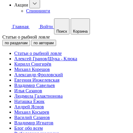
Акции
Спиннинги
Главная
Войти
Поиск
Корзина
Статьи о рыбной ловле
по разделам
по авторам
Статьи о рыбной ловле
Алексей Гранов/Щука - Клюка
Кирилл Снигирёв
Михаил Корешов
Александр Фроловский
Евгения Инжелевская
Владимир Савельев
Илья Сазанов
Людмила Галактионова
Наташка Ёжик
Андрей Яснов
Михаил Косырев
Василий Сазанов
Владимир Игнатов
Блог обо всем