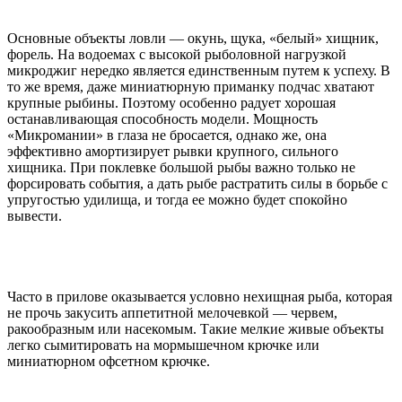
Основные объекты ловли — окунь, щука, «белый» хищник,
форель. На водоемах с высокой рыболовной нагрузкой
микроджиг нередко является единственным путем к успеху. В
то же время, даже миниатюрную приманку подчас хватают
крупные рыбины. Поэтому особенно радует хорошая
останавливающая способность модели. Мощность
«Микромании» в глаза не бросается, однако же, она
эффективно амортизирует рывки крупного, сильного
хищника. При поклевке большой рыбы важно только не
форсировать события, а дать рыбе растратить силы в борьбе с
упругостью удилища, и тогда ее можно будет спокойно
вывести.
Часто в прилове оказывается условно нехищная рыба, которая
не прочь закусить аппетитной мелочевкой — червем,
ракообразным или насекомым. Такие мелкие живые объекты
легко сымитировать на мормышечном крючке или
миниатюрном офсетном крючке.