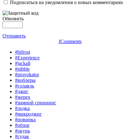
Подписаться на уведомления о новых комментариях
Обновить
Отправить
JComments
#bifrost
#Experience
#jackall
#nibble
#provokator
#воблеры
#голавль
#джиг
#жерех
#зимний спиннинг
#лодка
#микроджиг
#новинка
#обзор
#окунь
#судак