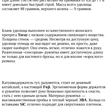
При длине 198 см оно рассчитано на приманки от 0,8 до 7 г и
имеет довольно быстрый строй. Масса всего удилища
составляет 88 граммов, верхнего колена — 9 граммов.
Бланк удилища выполнен из качественного японского
препрега
Toray
с низким содержанием связующего вещества.
Толщина стенок — средняя. Несмотря на доступную цену,
удилище отнюдь не выглядит ни дешево, ни просто, даже
скорее наоборот. Оно очень легкое, отлично ложится в руку.
Разнесенная «сенсорная» рукоятка имеет достаточную длину
не только для кистевого броска, но и для вполне «взрослого»
размаха.
Катушкодержатель тут, разумеется, стоит не дешевый
китайский, а настоящий
Fuji
. Эргономичная форма держателя
и рукоятки позволяет руке буквально прилипнуть к снасти,
стать с нею единым целым. Материал рукоятки —
высококачественная пробка и теплый черный
ЭВА
. Кольца со
вставками
SiC
отлично подходят для сверхтонких плетенок.