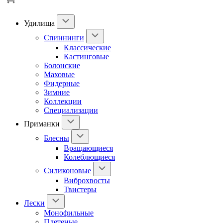
Удилища
Спиннинги
Классические
Кастинговые
Болонские
Маховые
Фидерные
Зимние
Коллекции
Специализации
Приманки
Блесны
Вращающиеся
Колеблющиеся
Силиконовые
Виброхвосты
Твистеры
Лески
Монофильные
Плетеные