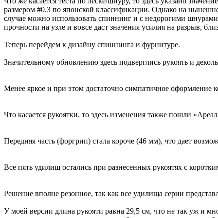
Что же касается теста по леске/шнуру, то здесь указано значе
размером #0.3 по японской классификации. Однако на нынешне
случае можно использовать спиннинг и с недорогими шнурами 
прочности на узле и вовсе даст значения усилия на разрыв, бли
Теперь перейдем к дизайну спиннинга и фурнитуре.
Значительному обновлению здесь подверглись рукоять и деколь
Менее яркое и при этом достаточно симпатичное оформление к
Что касается рукоятки, то здесь изменения также пошли «Ареал
Передняя часть (форгрип) стала короче (46 мм), что дает возм
Все пять удилищ остались при разнесенных рукоятях с коротки
Решение вполне резонное, так как все удилища серии представ
У моей версии длина рукояти равна 29,5 см, что не так уж и мн