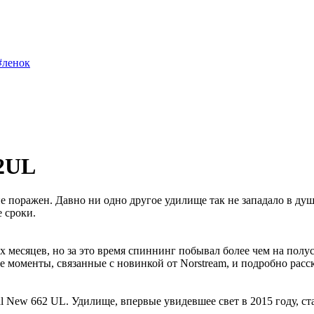
#ленок
62UL
 поражен. Давно ни одно другое удилище так не западало в душу,
 сроки.
х месяцев, но за это время спиннинг побывал более чем на пол
се моменты, связанные с новинкой от Norstream, и подробно расс
al New 662 UL. Удилище, впервые увидевшее свет в 2015 году, с