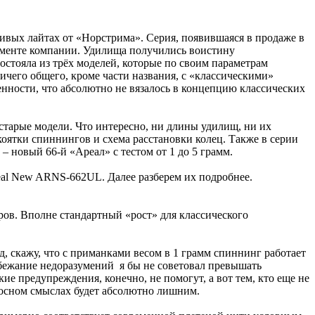
ивых лайтах от «Норстрима». Серия, появившаяся в продаже в
тименте компании. Удилища получились воистину
остояла из трёх моделей, которые по своим параметрам
ничего общего, кроме части названия, с «классическими»
енности, что абсолютно не вязалось в концепцию классических
ь старые модели. Что интересно, ни длины удилищ, ни их
оятки спиннингов и схема расстановки колец. Также в серии
 – новый 66-й «Ареал» с тестом от 1 до 5 грамм.
real New ARNS-662UL. Далее разберем их подробнее.
ров. Вполне стандартный «рост» для классического
д, скажу, что с приманками весом в 1 грамм спиннинг работает
избежание недоразумений я бы не советовал превышать
кие предупреждения, конечно, не помогут, а вот тем, кто еще не
носном смыслах будет абсолютно лишним.