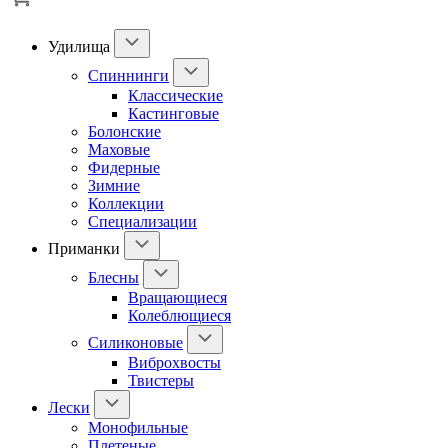
Удилища
Спиннинги
Классические
Кастинговые
Болонские
Маховые
Фидерные
Зимние
Коллекции
Специализации
Приманки
Блесны
Вращающиеся
Колеблющиеся
Силиконовые
Виброхвосты
Твистеры
Лески
Монофильные
Плетеные