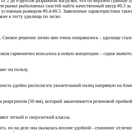
ние от 2 до 6 фунтов разрывной нагрузки, что по верхней границ
м рынке рыболовных снастей найти качественный шнур #0.3 за 
условным размером #0.4-#0.5. Заявленные характеристики таких
зкие к тесту удилища по леске.
. Свежее решение лично мне очень понравилось – удилище стало
омля гармонично вписалось в новую концепцию – серия значите
ам» на пользу.
ожность удобно располагать указательный палец напрямую на блан
м реаргрипом (50 мм), который заканчивается резиновой пробкой
ляют легкий и сверхлегкий классы.
ого, но на деле она оказалась вполне удобной - спиннинг отличн