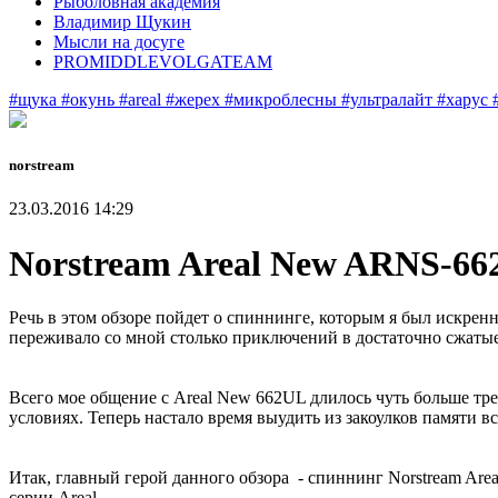
Рыболовная академия
Владимир Щукин
Мысли на досуге
PROMIDDLEVOLGATEAM
#щука
#окунь
#areal
#жерех
#микроблесны
#ультралайт
#харус
norstream
23.03.2016 14:29
Norstream Areal New ARNS-6
Речь в этом обзоре пойдет о спиннинге, которым я был искренне
переживало со мной столько приключений в достаточно сжатые
Всего мое общение с Areal New 662UL длилось чуть больше тре
условиях. Теперь настало время выудить из закоулков памяти в
Итак, главный герой данного обзора - спиннинг Norstream Are
серии Areal.