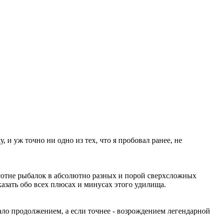
 и уж точно ни одно из тех, что я пробовал ранее, не
усотне рыбалок в абсолютно разных и порой сверхсложных
казать обо всех плюсах и минусах этого удилища.
тало продолжением, а если точнее - возрождением легендарной