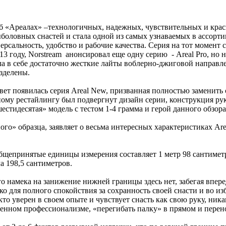
б «Ареалах» –технологичных, надежных, чувствительных и крас
ыболовных снастей и стала одной из самых узнаваемых в ассор
рсальность, удобство и рабочие качества. Серия на тот момент с
3 году, Norstream анонсировал еще одну серию - Areal Pro, но 
ла в себе достаточно жесткие лайты воблерно-джиговой направл
азделены.
 свет появилась серия Areal New, призванная полностью заменит
ому рестайлингу был подвергнут дизайн серии, конструкция рук
естидесятая» модель с тестом 1-4 грамма и герой данного обзора
тного» образца, заявляет о весьма интересных характеристиках A
общепринятые единицы измерения составляет 1 метр 98 сантимет
а 198,5 сантиметров.
го намека на занижение нижней границы здесь нет, забегая впере
ако для полного спокойствия за сохранность своей снасти и во 
то уверен в своем опыте и чувствует снасть как свою руку, ника
твенном профессионализме, «перегибать палку» в прямом и пере