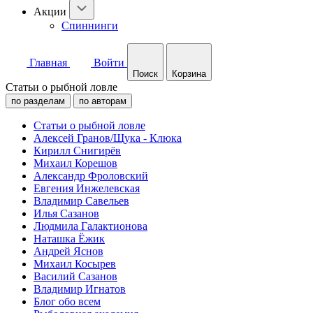
Акции
Спиннинги
Главная
Войти
Поиск
Корзина
Статьи о рыбной ловле
по разделам
по авторам
Статьи о рыбной ловле
Алексей Гранов/Щука - Клюка
Кирилл Снигирёв
Михаил Корешов
Александр Фроловский
Евгения Инжелевская
Владимир Савельев
Илья Сазанов
Людмила Галактионова
Наташка Ёжик
Андрей Яснов
Михаил Косырев
Василий Сазанов
Владимир Игнатов
Блог обо всем