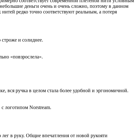
е примерно соответствует современной плетеной нити условным
небольшие деньги очень и очень сложно, поэтому в данном
 нитей редко точно соответствуют реальным, а потеря
 строже и солиднее.
льно «повзрослела».
ке, вся ручка в целом стала более удобной и эргономичной.
 с логотипом Norstream.
о лег в руку. Общие впечатления от новой рукояти