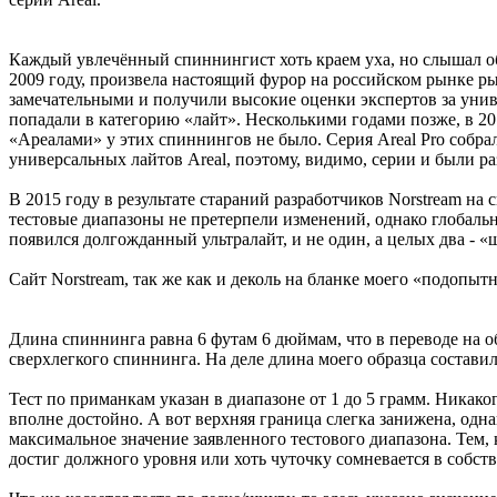
Каждый увлечённый спиннингист хоть краем уха, но слышал о
2009 году, произвела настоящий фурор на российском рынке р
замечательными и получили высокие оценки экспертов за униве
попадали в категорию «лайт». Несколькими годами позже, в 201
«Ареалами» у этих спиннингов не было. Серия Areal Pro собра
универсальных лайтов Areal, поэтому, видимо, серии и были р
В 2015 году в результате стараний разработчиков Norstream на
тестовые диапазоны не претерпели изменений, однако глобальн
появился долгожданный ультралайт, и не один, а целых два - «ш
Сайт Norstream, так же как и деколь на бланке моего «подопы
Длина спиннинга равна 6 футам 6 дюймам, что в переводе на 
сверхлегкого спиннинга. На деле длина моего образца составил
Тест по приманкам указан в диапазоне от 1 до 5 грамм. Никако
вполне достойно. А вот верхняя граница слегка занижена, одн
максимальное значение заявленного тестового диапазона. Тем, к
достиг должного уровня или хоть чуточку сомневается в собс