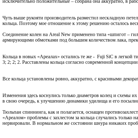
исключительно положительные – собрана она аккуратно, в работ
Чуть выше рукояти производитель разместил нескладную петель
кольца. Поэтому мое отношение к этому решению осталось весь
Соединение колен на Areal New применено типа «шпигот – гил
армирующими обмотками под большим количеством лака, пре
Кольца в новых «Ареалах» остались те же - Fuji SiC в легкой т
3; 2; 2; 2. Расставлены кольца согласно современной концепции
Все кольца установлены ровно, аккуратно, с красивыми декор
Изменения здесь коснулись только диаметров колец и схемы их 
в свою очередь, к улучшению динамики удилища и его посылис
Тюльпан спиннинга, как и полагается, оснащен противозахлест
«Ареалом» проблемы с захлестом за кольца случались только н
нервировали. В нормальном же состоянии шнура никаких пробле