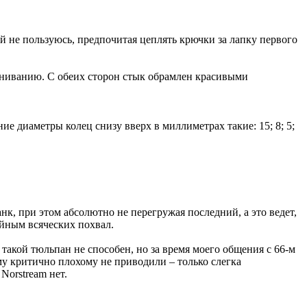
й не пользуюсь, предпочитая цеплять крючки за лапку первого
иниванию. С обеих сторон стык обрамлен красивыми
ие диаметры колец снизу вверх в миллиметрах такие: 15; 8; 5;
нк, при этом абсолютно не перегружая последний, а это ведет,
ойным всяческих похвал.
акой тюльпан не способен, но за время моего общения с 66-м
му критично плохому не приводили – только слегка
Norstream нет.