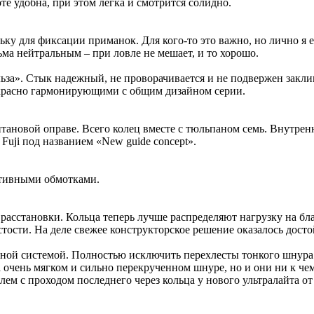
е удобна, при этом легка и смотрится солидно.
ку для фиксации приманок. Для кого-то это важно, но лично я е
ма нейтральным – при ловле не мешает, и то хорошо.
ьза». Стык надежный, не проворачивается и не подвержен закл
красно гармонирующими с общим дизайном серии.
итановой оправе. Всего колец вместе с тюльпаном семь. Внутренн
 Fuji под названием «New guide concept».
ативными обмотками.
расстановки. Кольца теперь лучше распределяют нагрузку на бла
тости. На деле свежее конструкторское решение оказалось дост
ной системой. Полностью исключить перехлесты тонкого шнура т
а очень мягком и сильно перекрученном шнуре, но и они ни к че
м с проходом последнего через кольца у нового ультралайта от 