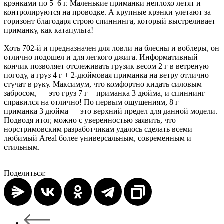
крэнками по 5–6 г. Маленькие приманки неплохо летят и
контролируются на проводке. А крупные крэнки улетают за
горизонт благодаря строю спиннинга, который выстреливает
приманку, как катапульта!
Хоть 702-й и предназначен для ловли на блесны и воблеры, он
отлично подошел и для легкого джига. Информативный
кончик позволяет отслеживать грузик весом 2 г в ветреную
погоду, а груз 4 г + 2-дюймовая приманка на ветру отлично
стучат в руку. Максимум, что комфортно кидать силовым
забросом, — это груз 7 г + приманка 3 дюйма, и спиннинг
справился на отлично! По первым ощущениям, 8 г +
приманка 3 дюйма — это верхний предел для данной модели.
Подводя итог, можно с уверенностью заявить, что
норстримовским разработчикам удалось сделать всеми
любимый Areal более универсальным, современным и
стильным.
Поделиться: