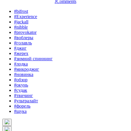
JComments
#bifrost
#Experience
#jackall
#nibble
#provokator
#воблеры
#голавль
#джиг
#жерех
#зимний спиннинг
#лодка
#микроджиг
#новинка
#обзор
#окунь
#судак
#твичинг
#ультралайт
#форель
#щука