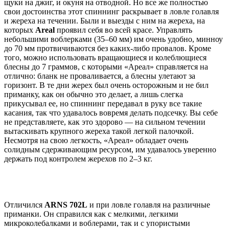
щуки на джиг, и окуня на отводной. Но все же полностью
свои достоинства этот спиннинг раскрывает в ловле голавля
и жереха на течении. Были и выезды с ним на жереха, на
которых
Areal
проявил себя во всей красе. Управлять
небольшими воблерками (35–60 мм) им очень удобно, минноу
до 70 мм протвичиваются без каких-либо провалов. Кроме
того, можно использовать вращающиеся и колеблющиеся
блесны до 7 граммов, с которыми «Ареал» справляется на
отлично: бланк не проваливается, а блесны улетают за
горизонт. В те дни жерех был очень осторожным и не бил
приманку, как он обычно это делает, а лишь слегка
прикусывал ее, но спиннинг передавал в руку все такие
касания, так что удавалось вовремя делать подсечку. Вы себе
не представляете, как это здорово — на сильном течении
вытаскивать крупного жереха такой легкой палочкой.
Несмотря на свою легкость, «Ареал» обладает очень
солидным сдерживающим ресурсом, им удавалось уверенно
держать под контролем жерехов по 2–3 кг.
Отличился
ARNS 702L
и при ловле голавля на различные
приманки. Он справился как с мелкими, легкими
микроколебалками и воблерами, так и с упористыми