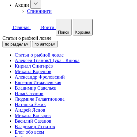
Акции
Спиннинги
Главная
Войти
Поиск
Корзина
Статьи о рыбной ловле
по разделам
по авторам
Статьи о рыбной ловле
Алексей Гранов/Щука - Клюка
Кирилл Снигирёв
Михаил Корешов
Александр Фроловский
Евгения Инжелевская
Владимир Савельев
Илья Сазанов
Людмила Галактионова
Наташка Ёжик
Андрей Яснов
Михаил Косырев
Василий Сазанов
Владимир Игнатов
Блог обо всем