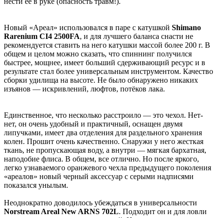
нести ее в руке (опасность травм!).
Новый «Ареал» использовался в паре с катушкой
Shimano
Rarenium CI4 2500FA
, и для лучшего баланса снасти не
рекомендуется ставить на него катушки массой более 200 г. В
общем и целом можно сказать, что спиннинг получился
быстрее, мощнее, имеет больший сдерживающий ресурс и в
результате стал более универсальным инструментом. Качество
сборки удилища на высоте. Не было обнаружено никаких
изъянов — искривлений, люфтов, потёков лака.
Единственное, что несколько расстроило — это чехол. Нет-
нет, он очень удобный и практичный, оснащен двумя
липучками, имеет два отделения для раздельного хранения
колен. Прошит очень качественно. Снаружи у него жесткая
ткань, не пропускающая воду, а внутри — мягкая бархатная,
наподобие флиса. В общем, все отлично. Но после яркого,
легко узнаваемого оранжевого чехла предыдущего поколения
«ареалов» новый черный аксессуар с серыми надписями
показался унылым.
Неоднократно доводилось убеждаться в универсальности
Norstream Areal New ARNS 702L
. Подходит он и для ловли