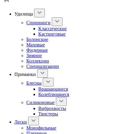
Удилища
Спиннинги
Классические
Кастинговые
Болонские
Маховые
Фидерные
Зимние
Коллекции
Специализации
Приманки
Блесны
Вращающиеся
Колеблющиеся
Силиконовые
Виброхвосты
Твистеры
Лески
Монофильные
Плетеные