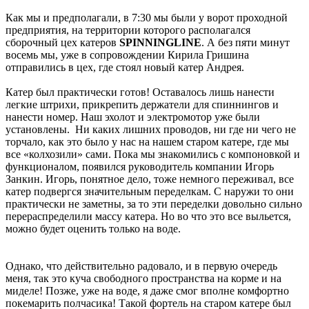
Как мы и предполагали, в 7:30 мы были у ворот проходной
предприятия, на территории которого располагался
сборочный цех катеров
SPINNINGLINE
. А без пяти минут
восемь мы, уже в сопровождении Кирила Гришина
отправились в цех, где стоял новый катер Андрея.
Катер был практически готов! Оставалось лишь нанести
легкие штрихи, прикрепить держатели для спиннингов и
нанести номер. Наш эхолот и электромотор уже были
установлены. Ни каких лишних проводов, ни где ни чего не
торчало, как это было у нас на нашем старом катере, где мы
все «колхозили» сами. Пока мы знакомились с компоновкой и
функционалом, появился руководитель компании Игорь
Занкин. Игорь, понятное дело, тоже немного переживал, все
катер подвергся значительным переделкам. С наружи то они
практически не заметны, за то эти переделки довольно сильно
перераспределили массу катера. Но во что это все выльется,
можно будет оценить только на воде.
Однако, что действительно радовало, и в первую очередь
меня, так это куча свободного пространства на корме и на
миделе! Позже, уже на воде, я даже смог вполне комфортно
покемарить полчасика! Такой фортель на старом катере был