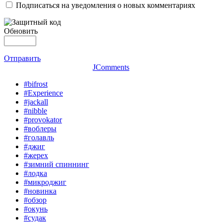
Подписаться на уведомления о новых комментариях
Обновить
Отправить
JComments
#bifrost
#Experience
#jackall
#nibble
#provokator
#воблеры
#голавль
#джиг
#жерех
#зимний спиннинг
#лодка
#микроджиг
#новинка
#обзор
#окунь
#судак