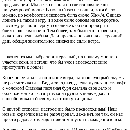
предыдущий! Мы легко вышли на глиссирование по
полуметровой волне. В полный газ не пошли, хотя было
можно, но комфортная скорость была около 50км/ч. Однако
ловить на таком ветру и волне было совсем не комфортно.
Поэтому решили вернуться ближе к базе и проверить
ближнюю акваторию. Тем более, там было что проверить,
акватория ведь рыбная. Да и прогноз погоды на следующий
день обещал значительное снижение силы ветра.
Наконец то мы выбрали интересный, по нашему мнению
участок реки, и встали, что бы уже непосредственно
приступить к ловле!
Конечно, учитывая состояние воды, на хорошую рыбалку мы
не рассчитывали… Воды холодная, да еще мутная, цвета кофе
с молоком! Сильная песчаная буря сделала свое дело и
большое кол-во частиц песка и грунта в воде, едва ли
способствовали боевому настрою у хищника.
С другой стороны, настроение было превосходным! Наш
новый кораблик нас не разочаровал, даже нет, не так, он нас
просто радовал с каждой новой минутой нахождения в нем!
А впереди еще ждала новая снасть! Новые удилища NorStream