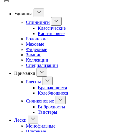
Удилища
Спиннинги
Классические
Кастинговые
Болонские
Маховые
Фидерные
Зимние
Коллекции
Специализации
Приманки
Блесны
Вращающиеся
Колеблющиеся
Силиконовые
Виброхвосты
Твистеры
Лески
Монофильные
Плетеные