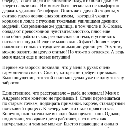
очередь, стоит обратить внимание тому, кто ловит джигом
«через пальчики». Им может быть несколько не комфортно
держать удилище без «фора». Опять же с другой стороны, я
считаю такую ловлю анахронизмом, который уходит
корнями к ловле с глухими тяжелыми удилищами древних
моделей. Современные же удилища, в том числе и X-Crosser,
обладают превосходной чувствительностью, плюс еще
способны работать как резонансная система, и усиливать
сигнал от шнура. И еще не маловажный факт! Ловля «через
пальчики» сильно затрудняет анимацию удилищем. Эту тему
можно развить на целую статью! Но что-то я отвлекся. А ведь
меня ждали еще и новые катушки!
Первые же забросы показали, что у меня в руках очень
гармоничная снасть. Снасть, которая не требует привыкая.
Было ощущение, что этой снастью сделал уже не одну тысячу
забросов.
Единственное, что расстраивало – рыба не клевала! Меня с
Андреем этим конечно не проймешь!!! Стали перемещаться
по старым точкам, подбирать приманки. Короче, стандартный
поисковый процесс. К вечеру кое-что стало проясняться.
Конечно, окончательные выводы было делать рано. Однако,
подметили, что яркие цвета работают, в то время как
натуральные и темные молчат. Быстро падающие и сильно