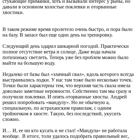
стукающие приманки, хоть и вызывали интерес у рыбы, но
давали в основном холостые поклевки и оторванные
хвостики.
В таком режиме время пролетело очень быстро, и пора было
на базу. В запасе был еще один день на тренировку.
Следующий день одарил шикарной погодой. Практически
полное отсутствие ветра и солнце. Даже вода начала
потихоньку светлеть. Теперь уже без проблем можно было
выйти на большую воду.
Недалеко от базы был «злачный свал», вдоль которого всегда
выстраивались лодки. У нас там тоже было несколько точек.
Точки были характерны тем, что верхняя часть свала имела
довольно заметные неровности. Собственно там мы сразу и
получили поклевки. И опять оторванные хвосты. Андрей
решил попробовать «мандулу». Но не обычную а,
специальную, по астраханским правилам, с одним
тройничком в хвосте. Такую, без последствий, укусить
сложно.
И… И, ее ни кто кусать и не стал! «Мандула» не работала
вообще. В итоге, толи удалось подобрать правильный вес,