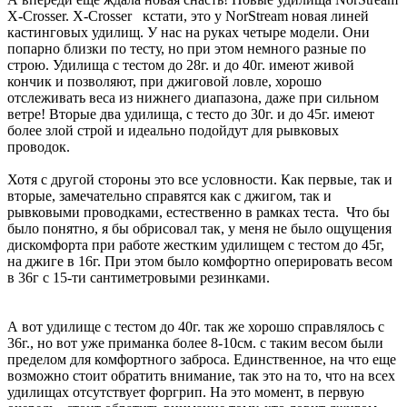
X-Crosser. X-Crosser кстати, это у NorStream новая линей
кастинговых удилищ. У нас на руках четыре модели. Они
попарно близки по тесту, но при этом немного разные по
строю. Удилища с тестом до 28г. и до 40г. имеют живой
кончик и позволяют, при джиговой ловле, хорошо
отслеживать веса из нижнего диапазона, даже при сильном
ветре! Вторые два удилища, с тесто до 30г. и до 45г. имеют
более злой строй и идеально подойдут для рывковых
проводок.
Хотя с другой стороны это все условности. Как первые, так и
вторые, замечательно справятся как с джигом, так и
рывковыми проводками, естественно в рамках теста. Что бы
было понятно, я бы обрисовал так, у меня не было ощущения
дискомфорта при работе жестким удилищем с тестом до 45г,
на джиге в 16г. При этом было комфортно оперировать весом
в 36г с 15-ти сантиметровыми резинками.
А вот удилище с тестом до 40г. так же хорошо справлялось с
36г., но вот уже приманка более 8-10см. с таким весом были
пределом для комфортного заброса. Единственное, на что еще
возможно стоит обратить внимание, так это на то, что на всех
удилищах отсутствует форгрип. На это момент, в первую