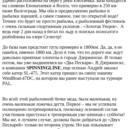
удачно расположена на берегу реки Енотаевка. База находится
на слиянии Енонатаевки и Волги, что примерно в 250 км
ниже Волгограда. Мы оба в предвкушении рыбалки и
рыбалки хорошей, а самое главное, уже по открытой воде!
Точнее это будет не просто рыбалка, а рыболовный фестиваль
с очень сильным спортивным уклоном - «Золотая Унция». А
ведь еще 2 дня назад я бегал по льду в поисках полосатого
разбойника на озере Селигер!
До базы нам предстоит путь примерно в 1800км. Да, да, я не
ошибся, именно 1800 км. Дело в том, что по дороге нас ждут
довольно приятные хлопоты в городе Дзержинске. И только
потом, мы уже выдвинемся на «Два Пескаря». В Дзержинске,
в компании
SPINNINGLINE
, еще осенью Андрей заказал
себе катер SL-475. Этот катер пришел на смену нашему
WindBoat-47DC, на котором мы ранее выступали на турнире
PAL.
Во всей этой рыболовной бочке меда, была маленькая, ну
очень маленькая ложечка дегтя. Первое – мы не успевали
полноценно потренироваться, поскольку основной состав
участников приступал к тренировкам уже начиная с субботы!
Мы же, в лучшем случае, должны были добраться до «Двух
Пескарей» только во вторник утром. Но как показывает