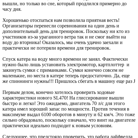
вышли, но только во сне, который продлился примерно до
часу дня.
Хорошенько отоспаться нам позволила приятная весть!
Организаторы перенесли соревнования на один день и
дополнительный день для тренировок. Поскольку ни кто из
участников из-за ураганного ветра так и не смог выйти на
воду до вторника! Оказалось, мы очень удачно заехали и
практически не потеряли времени для тренировок.
Спуск катера на воду много времени не занял. Фактически
нужно было лишь установить электромотор, картплоттер и
закинуть сумки с приманками. Сумки конечно совсем не
маленькие, но места в катере теперь предостаточно. Да, еще
же спиннинги нужны!!! Пришлось сбегать в машину еще раз J
Первым делом, конечно хотелось проверить ходовые
характеристики нового SL470! На глиссирование вышли
быстро и легко! Это ожидаемо, двигатель 70 л/с для этого
катера имел хороший запас по мощности. Против течения в
максимуме выдал 6100 оборотов в минуту и 62 км/ч. Это тоже
сильно обрадовало, поскольку означало, что винт на двигателе
практически идеально подходит к новым условиям.
Следующее, что предстояло проверить, это работа лайфвелла