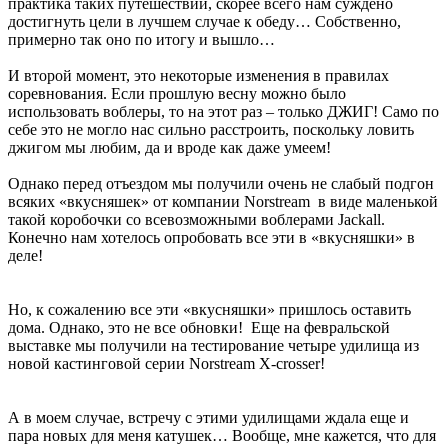
практика таких путешествий, скорее всего нам суждено
достигнуть цели в лучшем случае к обеду… Собственно,
примерно так оно по итогу и вышло…
И второй момент, это некоторые изменения в правилах
соревнования. Если прошлую весну можно было
использовать воблеры, то на этот раз – только ДЖИГ! Само по
себе это не могло нас сильно расстроить, поскольку ловить
джигом мы любим, да и вроде как даже умеем!
Однако перед отъездом мы получили очень не слабый подгон
всяких «вкусняшек» от компании Norstream в виде маленькой
такой коробочки со всевозможными воблерами Jackall.
Конечно нам хотелось опробовать все эти в «вкусняшки» в
деле!
Но, к сожалению все эти «вкусняшки» пришлось оставить
дома. Однако, это не все обновки! Еще на февральской
выставке мы получили на тестирование четыре удилища из
новой кастинговой серии Norstream X-crosser!
А в моем случае, встречу с этими удилищами ждала еще и
пара новых для меня катушек… Вообще, мне кажется, что для