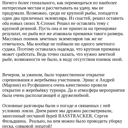
Ничего более гениального, как перемещаться по наиболее
интересным местам и рассчитывать на удачу, мы не
придумали. Возможно, среди не крупной рыбы, попадется
один два приличных экземпляра. Из снастей, решил оставить
оба новых своих X-Crosser. Решил не оставлять тему с
крупной резиной. Пусть она и не принесла на тренировке
результат, но рыба все же атаковала приманки такого размера.
Массовых поимок зачетных экземпляров так же не
отмечалось. Мы вообще не поймали ни одного зачетного
судака. Поэтому оставалась надежда, что крупная приманка
может сработать. Ведь точно сказать, что нужно зачетной
рыбе, возможности не было, в виду отсутствия поимок оной.
Вечером, за ужином, было торжественное открытие
соревнования и жеребьевка участников. Эрикс и Андрей
(Марлин) из Русфишинга очень качественно провели
открытие и жеребьёвку турнира. Да и атмосфера мероприятия
была очень располагающей и дружелюбной.
Основные разговоры были о погоде и связанных с ней
условиях ловли. Днем ранее мы дружно рассматривали,
занесенный песчаной бурей BASSTRACKER, Сергея
Фильдшина. Реально, на нем можно было проводить уборку
песка, совковой лопатой!