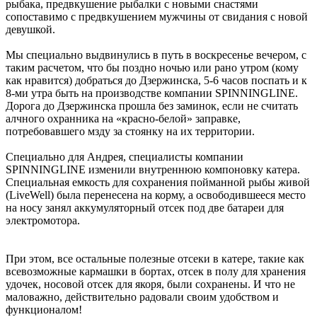
рыбака, предвкушение рыбалки с новыми снастями
сопоставимо с предвкушением мужчины от свидания с новой
девушкой.
Мы специально выдвинулись в путь в воскресенье вечером, с
таким расчетом, что бы поздно ночью или рано утром (кому
как нравится) добраться до Дзержинска, 5-6 часов поспать и к
8-ми утра быть на производстве компании SPINNINGLINE.
Дорога до Дзержинска прошла без заминок, если не считать
алчного охранника на «красно-белой» заправке,
потребовавшего мзду за стоянку на их территории.
Специально для Андрея, специалисты компании
SPINNINGLINE изменили внутреннюю компоновку катера.
Специальная емкость для сохранения пойманной рыбы живой
(LiveWell) была перенесена на корму, а освободившееся место
на носу занял аккумуляторный отсек под две батареи для
электромотора.
При этом, все остальные полезные отсеки в катере, такие как
всевозможные кармашки в бортах, отсек в полу для хранения
удочек, носовой отсек для якоря, были сохранены. И что не
маловажно, действительно радовали своим удобством и
функционалом!