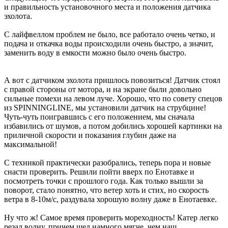
и правильность установочного места и положения датчика
эхолота.
С лайфвеллом проблем не было, все работало очень четко, и
подача и откачка воды происходили очень быстро, а значит,
заменить воду в емкости можно было очень быстро.
А вот с датчиком эхолота пришлось повозиться! Датчик стоял
с правой стороны от мотора, и на экране были довольно
сильные помехи на левом луче. Хорошо, что по совету спецов
из SPINNINGLINE, мы установили датчик на струбцине!
Чуть-чуть поигравшись с его положением, мы сначала
избавились от шумов, а потом добились хорошей картинки на
приличной скорости и показания глубин даже на
максимальной!
С техникой практически разобрались, теперь пора и новые
снасти проверить. Решили пойти вверх по Енотавке и
посмотреть точки с прошлого года. Как только вышли за
поворот, стало понятно, что ветер хоть и стих, но скорость
ветра в 8-10м/с, раздувала хорошую волну даже в Енотаевке.
Ну что ж! Самое время проверить мореходность! Катер легко
резал волну, причем шел намного мягче, чем наш