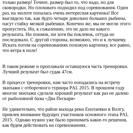
только размер! Точнее, размер был то, что надо, но для
сковородки. Но плоховато подходил под соревнования. Один
раз, на эхолоте попалась очень интересная картинка! Все
выглядело так, как будто четыре довольно больших рыбины,
пасут стайку мелкой рыбешки. Конечно же, мы не могли этого
пропустить. Но, к сожалению, это не дало ни какого
результата. Ни поимок, ни хотя бы поклевок, оттуда не
последовало. С другой стороны, возможно, это и к лучшему.
Искать потом на соревнованиях похожую картинку, все равно,
что ветра в поле!
В таком режиме и проплавали оставшуюся часть тренировки.
Лучший результат был судак 47см.
В процессе тренировки, нам часто попадались на встречу
экипажи с отборочного турнира PAL 2015. В прошлом году
многие экипажи сделали хороший результат как раз не далеко
от рыболовной базы «Два Пескаря»
Не удивительно, что район выхода реки Енотаевки в Волгу,
привлек внимание будущих участников основного этапа PAL
2015. Однако нужно уже было принимать какое-то решения,
как будем действовать на соревнованиях.