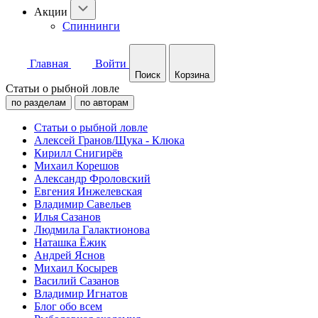
Акции
Спиннинги
Главная
Войти
Поиск
Корзина
Статьи о рыбной ловле
по разделам
по авторам
Статьи о рыбной ловле
Алексей Гранов/Щука - Клюка
Кирилл Снигирёв
Михаил Корешов
Александр Фроловский
Евгения Инжелевская
Владимир Савельев
Илья Сазанов
Людмила Галактионова
Наташка Ёжик
Андрей Яснов
Михаил Косырев
Василий Сазанов
Владимир Игнатов
Блог обо всем