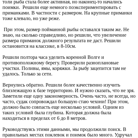
толи рыба стала более активная, но наконец-то начались
поимки. Решили еще немного поэкспериментировать с
приманками. В частности с размером. На крупные приманки
тоже клевало, но уже реже.
При этом, размер пойманной рыбы оставался таким же. Не
знаю, на сколько справедливо, но решили, что увеличение
размера приманок должного результата не даст. Решили
остановится на классике, в 8-10см.
Решили полтора часа уделить коренной Волге и
противоположному берегу. Проверили разноплановые
участки. Поливы, ямы, коряжки. За рыбу зацепится там не
удалось. Только за сети.
Вернулись обратно. Решили более качественно изучить
близлежащую к базе территорию. И нужно сказать, что не зря.
Заметили еще одну закономерность. Очень часто, не всегда, но
часто, судак сопровождал большую стаю чехони! При этом,
должно было совпасть еще несколько условий. Одним из
таких условий была глубина. Которая должна была
находиться в пределах от 6 до 8 метров.
Руководствуясь этими данными, мы продолжили поиск. В
правильных местах поклевок и поимок было много. Удручал