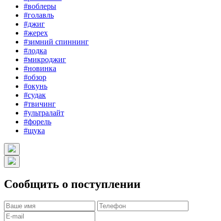
#воблеры
#голавль
#джиг
#жерех
#зимний спиннинг
#лодка
#микроджиг
#новинка
#обзор
#окунь
#судак
#твичинг
#ультралайт
#форель
#щука
Сообщить о поступлении