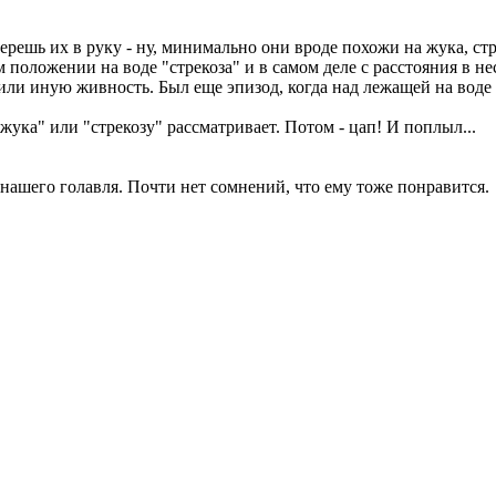
решь их в руку - ну, минимально они вроде похожи на жука, стр
ем положении на воде "стрекоза" и в самом деле с расстояния в н
или иную живность. Был еще эпизод, когда над лежащей на воде 
"жука" или "стрекозу" рассматривает. Потом - цап! И поплыл...
нашего голавля. Почти нет сомнений, что ему тоже понравится.