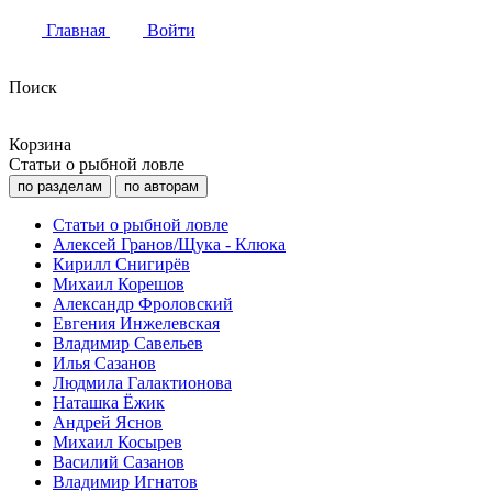
Главная
Войти
Поиск
Корзина
Статьи о рыбной ловле
по разделам
по авторам
Статьи о рыбной ловле
Алексей Гранов/Щука - Клюка
Кирилл Снигирёв
Михаил Корешов
Александр Фроловский
Евгения Инжелевская
Владимир Савельев
Илья Сазанов
Людмила Галактионова
Наташка Ёжик
Андрей Яснов
Михаил Косырев
Василий Сазанов
Владимир Игнатов