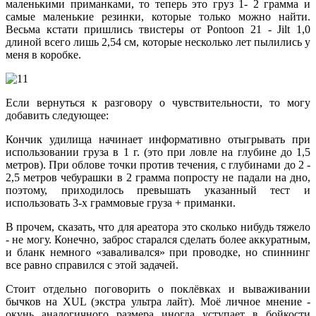
маленькими приманками, то теперь это груз 1- 2 грамма и
самые маленькие резинки, которые только можно найти.
Весьма кстати пришлись твистеры от Pontoon 21 - Jilt 1,0
длиной всего лишь 2,54 см, которые несколько лет пылились у
меня в коробке.
Если вернуться к разговору о чувствительности, то могу
добавить следующее:
Кончик удилища начинает информативно отыгрывать при
использовании груза в 1 г. (это при ловле на глубине до 1,5
метров). При облове точки против течения, с глубинами до 2 -
2,5 метров чебурашки в 2 грамма попросту не падали на дно,
поэтому, приходилось превышать указанный тест и
использовать 3-х граммовые груза + приманки.
В прочем, сказать, что для ареатора это сколько нибудь тяжело
- не могу. Конечно, заброс старался сделать более аккуратным,
и бланк немного «заваливался» при проводке, но спиннинг
все равно справился с этой задачей.
Стоит отдельно поговорить о поклёвках и вываживании
бычков на XUL (экстра ультра лайт). Моё личное мнение -
окунь аналогичного размера иногда уступает в бойкости