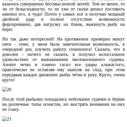
казалось совершенно бессмысленной затеей. Тем не менее, то
ли от безысходности, то ли уже от скуки решил поставить
именно его, и чудо! Почти у самых ног я получаю мощный
двойной удар и полное отсутствие возможности
форсированно, дав нагрузку на бланк, выкинуть рыбу на
берег.
Но так даже интересней! На протяжении примерно минут
пяти - семи, у меня была замечательная возможность, в
очередной раз, изучить работу спиннинга! Сказать, что я
доволен - ничего не сказать, я получил колоссальное
удовольствие от вываживания околокилошного судачка.
Areator четко и плавно гасил все удары клыкастого,
практически не оставляя ему шансов на сход, при этом
передавая каждое движение рыбы чётко в руку. Круто, очень
круто!
После этой рыбалки попадались небольшие судачки и берши
на различные типы оснасток, но заострять внимания на них
не стану.