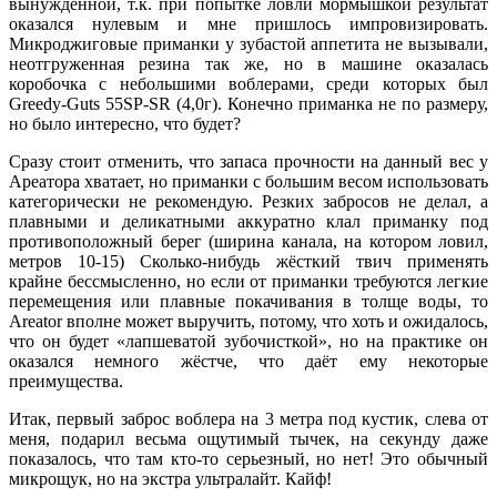
вынужденной, т.к. при попытке ловли мормышкой результат
оказался нулевым и мне пришлось импровизировать.
Микроджиговые приманки у зубастой аппетита не вызывали,
неотгруженная резина так же, но в машине оказалась
коробочка с небольшими воблерами, среди которых был
Greedy-Guts 55SP-SR (4,0г). Конечно приманка не по размеру,
но было интересно, что будет?
Сразу стоит отменить, что запаса прочности на данный вес у
Ареатора хватает, но приманки с большим весом использовать
категорически не рекомендую. Резких забросов не делал, а
плавными и деликатными аккуратно клал приманку под
противоположный берег (ширина канала, на котором ловил,
метров 10-15) Сколько-нибудь жёсткий твич применять
крайне бессмысленно, но если от приманки требуются легкие
перемещения или плавные покачивания в толще воды, то
Areator вполне может выручить, потому, что хоть и ожидалось,
что он будет «лапшеватой зубочисткой», но на практике он
оказался немного жёстче, что даёт ему некоторые
преимущества.
Итак, первый заброс воблера на 3 метра под кустик, слева от
меня, подарил весьма ощутимый тычек, на секунду даже
показалось, что там кто-то серьезный, но нет! Это обычный
микрощук, но на экстра ультралайт. Кайф!