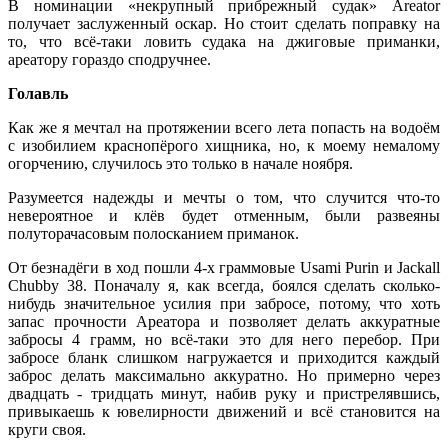
В номинации «некрупный прибрежный судак» Areator
получает заслуженный оскар. Но стоит сделать поправку на
то, что всё-таки ловить судака на джиговые приманки,
ареатору гораздо сподручнее.
Голавль
Как же я мечтал на протяжении всего лета попасть на водоём
с изобилием краснопёрого хищника, но, к моему немалому
огорчению, случилось это только в начале ноября.
Разумеется надежды и мечты о том, что случится что-то
невероятное и клёв будет отменным, были развеяны
полуторачасовым полосканием приманок.
От безнадёги в ход пошли 4-х граммовые Usami Purin и Jackall
Chubby 38. Поначалу я, как всегда, боялся сделать сколько-
нибудь значительное усилия при забросе, потому, что хоть
запас прочности Ареатора и позволяет делать аккуратные
забросы 4 грамм, но всё-таки это для него перебор. При
забросе бланк слишком нагружается и приходится каждый
заброс делать максимально аккуратно. Но примерно через
двадцать - тридцать минут, набив руку и пристрелявшись,
привыкаешь к ювелирности движений и всё становится на
круги своя.