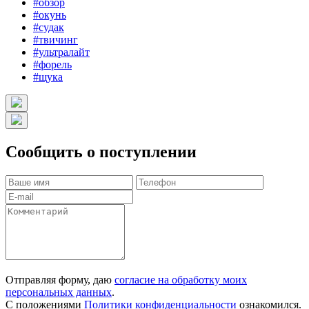
#обзор
#окунь
#судак
#твичинг
#ультралайт
#форель
#щука
Сообщить о поступлении
Отправляя форму, даю
согласие на обработку моих
персональных данных
.
С положениями
Политики конфиденциальности
ознакомился.