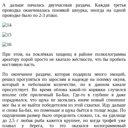
А дальше началась двухчасовая раздача. Каждая третья
проводка оканчивалась поимкой шнурка, иногда на одной
проводке было по 2-3 атаки.
При этом, на поклёвках хищниц в районе полкилограмма
ареатору порой просто не хватало жёсткости, что бы пробить
костлявую пасть.
По окончании раздачи, которая подарила много эмоций,
решил прогуляться по зарослям в надежде на поимку окуня,
который в небольшом количестве, но в данном канале
присутствует. Во время облова какой-то коряжки случился
вполне себе приличный Ба-Бах. Где-то в глубине я даже
порадовался, что щука не засеклась иначе новый спиннинг
мог бы и не выйти победителем из этой схватки. Иду дальше
и снова Ба-бах, но поменьше и щука бьётся в толще воды. По
ощущениям размер было определить сложно, т.к. на удилище
до 2,5 г любая рыба кажется крупнее, но когда трофей уже
плавал у берега, то это оказался килограммовый