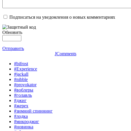
Подписаться на уведомления о новых комментариях
Обновить
Отправить
JComments
#bifrost
#Experience
#jackall
#nibble
#provokator
#воблеры
#голавль
#джиг
#жерех
#зимний спиннинг
#лодка
#микроджиг
#новинка