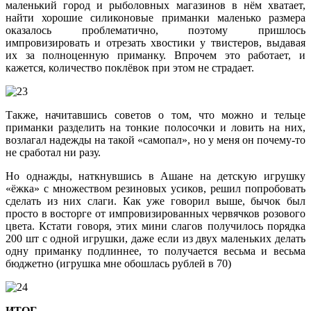
маленький город и рыболовных магазинов в нём хватает,
найти хорошие силиконовые приманки маленько размера
оказалось проблематично, поэтому пришлось
импровизировать и отрезать хвостики у твистеров, выдавая
их за полноценную приманку. Впрочем это работает, и
кажется, количество поклёвок при этом не страдает.
Также, начитавшись советов о том, что можно и тельце
приманки разделить на тонкие полосочки и ловить на них,
возлагал надежды на такой «самопал», но у меня он почему-то
не сработал ни разу.
Но однажды, наткнувшись в Ашане на детскую игрушку
«ёжка» с множеством резиновых усиков, решил попробовать
сделать из них слаги. Как уже говорил выше, бычок был
просто в восторге от импровизированных червячков розового
цвета. Кстати говоря, этих мини слагов получилось порядка
200 шт с одной игрушки, даже если из двух маленьких делать
одну приманку подлиннее, то получается весьма и весьма
бюджетно (игрушка мне обошлась рублей в 70)
ИТОГ