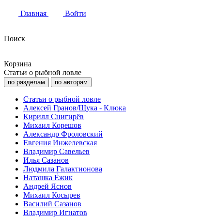
Главная
Войти
Поиск
Корзина
Статьи о рыбной ловле
по разделам
по авторам
Статьи о рыбной ловле
Алексей Гранов/Щука - Клюка
Кирилл Снигирёв
Михаил Корешов
Александр Фроловский
Евгения Инжелевская
Владимир Савельев
Илья Сазанов
Людмила Галактионова
Наташка Ёжик
Андрей Яснов
Михаил Косырев
Василий Сазанов
Владимир Игнатов