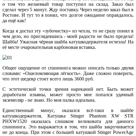
о том что желаемый товар поступил на склад. Заказ был
сделал через 5 минут. Жду поставку. Через неделю заказ был в
Ростове. И тут то я понял, что долгое ожидание оправдалось,
да ещё как!
Когда я достал эту «зубочистку» из чехла, то не сразу понял в
чем дело, но приглядевшись - моей радости не было предела!
Шайба! Ужасная чёрная шайба катушкодержателя исчезла! На
её месте очаровательная карбоновая вставка.
Общее ощущение от спиннинга можно описать только двумя
словами: «Ошеломляющая лёгкость». Даже сложно поверить,
что этот шедевр стоит всего лишь 3600 руб.
С эстетической точки зрения нареканий нет. Быть может
доработали изъяны, может просто мне попался удачный
экземпляр - не знаю. Но моя палка идеальна.
Единственный минус, оказался всё-таки в шайбе
катушкодержателя, Катушка Stinger Phantom XW STR
PHXW1520 оказалась слишком великовата для данного
спиннинга. Это выражается в том, что шайба закручивается
не до конца. При этом с большей катушкой Stinger PowerAge