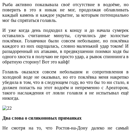
Рыба активно показывала своё отсутствие в водоёме, но
поверить в это я никак не мог, продолжая облавливать
каждый камень и каждое укрытие, за которым потенциально
мог бы спрятаться голавль.
И уже когда день подходил к концу и до начала сумерек
оставались считанные минуты, случились две холостые
поклёвки. Голавчики были совсем небольшие, но поклёвка
каждого из них ощущалась, словно маленький удар током! И
раззадоренный их атаками, в предвкушении поимки ходя бы
одного хвоста я получаю не просто удар, а рывок спиннинга в
обратную сторону! Вот это кайф!
Голавль оказался совсем небольшим и сопротивления в
холодной воде не оказывал, но его поклёвка меня накрепко
убедила в том, что в следующем году, во что бы то ни стало, я
должен попасть на этот водоём и непременно с Ареатором,
такого наслаждения от ловли голавля я не испытывал ещё
никогда.
Два слова о силиконовых приманках
Не смотря на то, что Ростов-на-Дону далеко не самый