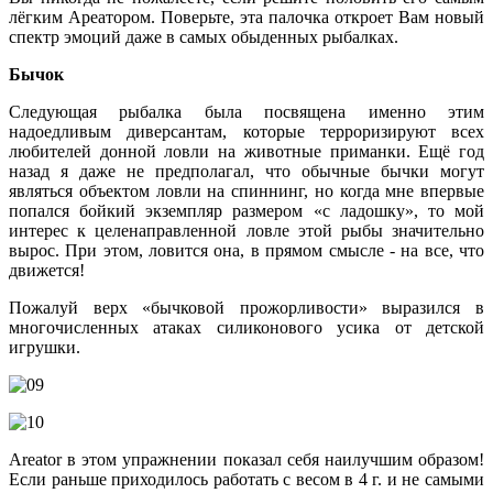
лёгким Ареатором. Поверьте, эта палочка откроет Вам новый
спектр эмоций даже в самых обыденных рыбалках.
Бычок
Следующая рыбалка была посвящена именно этим
надоедливым диверсантам, которые терроризируют всех
любителей донной ловли на животные приманки. Ещё год
назад я даже не предполагал, что обычные бычки могут
являться объектом ловли на спиннинг, но когда мне впервые
попался бойкий экземпляр размером «с ладошку», то мой
интерес к целенаправленной ловле этой рыбы значительно
вырос. При этом, ловится она, в прямом смысле - на все, что
движется!
Пожалуй верх «бычковой прожорливости» выразился в
многочисленных атаках силиконового усика от детской
игрушки.
Areator в этом упражнении показал себя наилучшим образом!
Если раньше приходилось работать с весом в 4 г. и не самыми