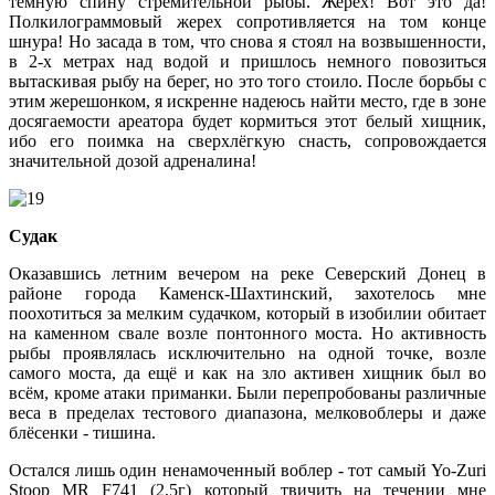
тёмную спину стремительной рыбы. Жерех! Вот это да!
Полкилограммовый жерех сопротивляется на том конце
шнура! Но засада в том, что снова я стоял на возвышенности,
в 2-х метрах над водой и пришлось немного повозиться
вытаскивая рыбу на берег, но это того стоило. После борьбы с
этим жерешонком, я искренне надеюсь найти место, где в зоне
досягаемости ареатора будет кормиться этот белый хищник,
ибо его поимка на сверхлёгкую снасть, сопровождается
значительной дозой адреналина!
Судак
Оказавшись летним вечером на реке Северский Донец в
районе города Каменск-Шахтинский, захотелось мне
поохотиться за мелким судачком, который в изобилии обитает
на каменном свале возле понтонного моста. Но активность
рыбы проявлялась исключительно на одной точке, возле
самого моста, да ещё и как на зло активен хищник был во
всём, кроме атаки приманки. Были перепробованы различные
веса в пределах тестового диапазона, мелковоблеры и даже
блёсенки - тишина.
Остался лишь один ненамоченный воблер - тот самый Yo-Zuri
Stoop MR F741 (2,5г) который твичить на течении мне