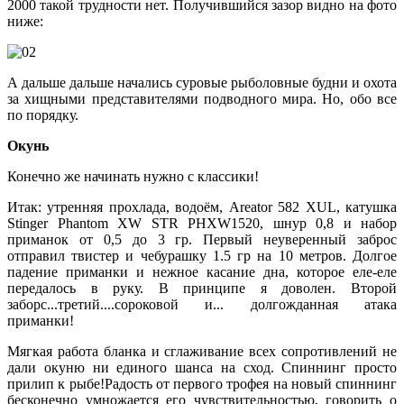
2000 такой трудности нет. Получившийся зазор видно на фото
ниже:
А дальше дальше начались суровые рыболовные будни и охота
за хищными представителями подводного мира. Но, обо все
по порядку.
Окунь
Конечно же начинать нужно с классики!
Итак: утренняя прохлада, водоём, Areator 582 XUL, катушка
Stinger Phantom XW STR PHXW1520, шнур 0,8 и набор
приманок от 0,5 до 3 гр. Первый неуверенный заброс
отправил твистер и чебурашку 1.5 гр на 10 метров. Долгое
падение приманки и нежное касание дна, которое еле-еле
передалось в руку. В принципе я доволен. Второй
заборс...третий....сороковой и... долгожданная атака
приманки!
Мягкая работа бланка и сглаживание всех сопротивлений не
дали окуню ни единого шанса на сход. Спиннинг просто
прилип к рыбе!Радость от первого трофея на новый спиннинг
бесконечно умножается его чувствительностью, говорить о