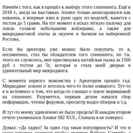
Начнём с того, как я пришёл к выбору этого спиннинга. Ещё в
2018 г., когда на выставках Areator только анонсировался как
новинка, я впервые взял в руки одну из моделей, кажется с
тестом до 5 грамм. На тот момент я искал лёгкую палочку для
ловли голавля небольшими воблерами, а также для
микроджиговой охоты за окунем и бычком на набережной
Ростова.
Если бы ареаторы уже можно было покупать, то я,
несомненно, стал бы обладателем того спиннинга, но т.к.
этого не случилось, мне приглянулась китайская палка за 1500
руб с тестом до 5г, которая и стала моей дверью в
удивительный мир микроджига.
С момента первого знакомства с Ареатором прошёл год.
Миркоджиг освоен и хотелось чего-то более изящного. Тут-то
я и вспомнил о том, что когда-то слышал о ловле мормышкой
на спиннинг. Разумеется, первым делом начался сбор
информации, чтение форумов, просмотр видео обзоров и т.д.
И тут-то моему удивлению не было предела! В каждом втором
отчете упоминался Areator 582 XUL. Сначала я не поверил.
Думал: «Да ладно? За один год такая популярность? И это в
нише которую занимает тройка лидеров: Bellezza Correntia, а