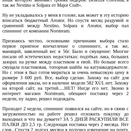
так же Nextino и Solpara от Major Craft».
Ну не укладывалось у меня в голове, как может в эту историю
вписаться бюджетный Areator. Но спустя месяц раздумий и
сравнений между Nextino, Solpara и Areator, выбор пал
спиннинг от компании Norstream.
Признаюсь честно, основными причинами выбора стало
первое приятное впечатление о спиннинге, а так же,
манящий, заявленный вес в 56г. Было и смущение: Многие
писали об эстетических недостатках: подтёках лака, больших
зазорах на ручке между пластиком и евой. Но больше всего
смущала пластиковая, топорная шайба на катушкодержателе.
Но с этим я был готов мириться за очень невысокую цену в
размере 3 600 руб. Все, выбор сделан. Захожу на сайт для
оформления заказа, но в наличии модели 582 XUL нет. Захожу
на второй сайт, на третий.....НЕТ! Нигде его нет. Звоню в
интернет магазин Norstream, обещают поставку через 2
недели, ну ладно, решил подождать.
Проходит 2 недели, спиннинг появился на сайте, но в связи с
загруженностью на работе решил отложить покупку до
выходных и что вы думаете? ЗА 5 ДНЕЙ РАСКУПИЛИ ВСЕ
ПАЛКИ ДО 2,5 гр. Следующая поставка через 2 месяца. Нет
слов...Спустя 2 долгих месяца я получил извещение на почту,