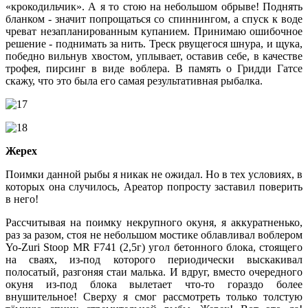
«крокодильчик». А я то стою на небольшом обрыве! Поднять
бланком - значит попрощаться со спиннингом, а спуск к воде
чреват незапланированным купанием. Принимаю ошибочное
решение - поднимать за нить. Треск рвущегося шнура, и щука,
победно вильнув хвостом, уплывает, оставив себе, в качестве
трофея, пирсинг в виде воблера. В память о Гридди Гатсе
скажу, что это была его самая результативная рыбалка.
Жерех
Поимки данной рыбы я никак не ожидал. Но в тех условиях, в
которых она случилось, Ареатор попросту заставил поверить
в него!
Рассчитывая на поимку некрупного окуня, я аккуратненько,
раз за разом, стоя не небольшом мостике облавливал воблером
Yo-Zuri Stoop MR F741 (2,5г) угол бетонного блока, стоящего
на сваях, из-под которого периодически выскакивал
полосатый, разгоняя стаи малька. И вдруг, вместо очередного
окуня из-под блока вылетает что-то гораздо более
внушительное! Сверху я смог рассмотреть только толстую