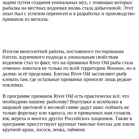
задачи путем создания уникальных мух, с помощью которых
рыбалка на местных водоемах вновь стала добычливой. Этот
опыт был с успехом перенесен и в разработку и производство
приманок из металла.
Итогом многолетней работы, постоянного тестирования
блесен, вдумчивого подхода к уникальным свойствам
водоемов стал то факт, что на приманки River Old рыба стала
отменно ловиться не только по всей территории Японии, но и
далеко за её пределами. Блесны River Old заставляют рыбу
клевать там, где остальные приманки приносят лишь редкие
поклевки.
В программе приманок River Old есть практически всё, что
необходимо нашему рыболову! Вертушки и колебалки в
широкой цветовой и весовой гамме дадут шанс поймать не
только форельку или хариуса, но и привычных нам голавля,
язя, жереха и многих других Российских хищников. Также в
программе присутствуют крупные тяжелые блесны для ловли
крупной щуки, лосося, ленка, тайменя.