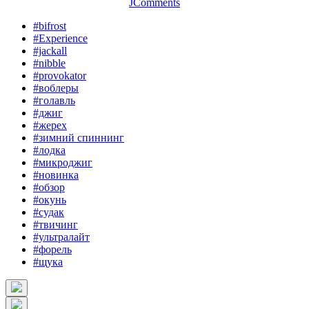
JComments
#bifrost
#Experience
#jackall
#nibble
#provokator
#воблеры
#голавль
#джиг
#жерех
#зимний спиннинг
#лодка
#микроджиг
#новинка
#обзор
#окунь
#судак
#твичинг
#ультралайт
#форель
#щука