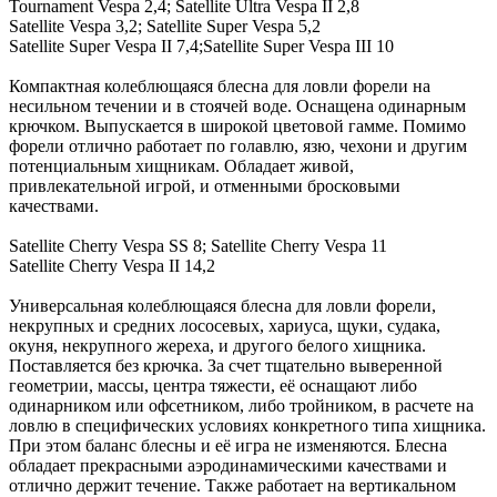
Tournament Vespa 2,4; Satellite Ultra Vespa II 2,8
Satellite Vespa 3,2; Satellite Super Vespa 5,2
Satellite Super Vespa II 7,4;Satellite Super Vespa III 10
Компактная колеблющаяся блесна для ловли форели на
несильном течении и в стоячей воде. Оснащена одинарным
крючком. Выпускается в широкой цветовой гамме. Помимо
форели отлично работает по голавлю, язю, чехони и другим
потенциальным хищникам. Обладает живой,
привлекательной игрой, и отменными бросковыми
качествами.
Satellite Cherry Vespa SS 8; Satellite Cherry Vespa 11
Satellite Cherry Vespa II 14,2
Универсальная колеблющаяся блесна для ловли форели,
некрупных и средних лососевых, хариуса, щуки, судака,
окуня, некрупного жереха, и другого белого хищника.
Поставляется без крючка. За счет тщательно выверенной
геометрии, массы, центра тяжести, её оснащают либо
одинарником или офсетником, либо тройником, в расчете на
ловлю в специфических условиях конкретного типа хищника.
При этом баланс блесны и её игра не изменяются. Блесна
обладает прекрасными аэродинамическими качествами и
отлично держит течение. Также работает на вертикальном