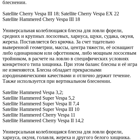
блеснении.
Satellite Cherry Vespa III 18; Satellite Cherry Vespa EX 22
Satellite Hammered Chery Vespa III 18
Универсальная колеблющаяся блесна для ловли форели,
средних и крупных лососевых, хариуса, щуки, судака, окуня,
жереха. Поставляется без крючка. За счет тщательно
выверенной геометрии, массы, центра тяжести, её оснащают
либо одинарником или офсетником, либо мощным лососевым
тройником, в расчете на ловлю в специфических условиях
конкретного типа хищника. При этом баланс блесны и её игра
не изменяются. Блесна обладает прекрасными
аэродинамическими качествами и отлично держит течение.
Также используется при вертикальном блеснении.
Satellite Hammered Vespa 3,2;
Satellite Hammered Super Vespa 5,2
Satellite Hammered Super Vespa II 7,4
Satellite Hammered Super Vespa III 10
Satellite Hammered Cherry Vespa 11
Satellite Hammered Cherry Vespa II 14,2
Универсальная колеблющаяся блесна для ловли форели,
хариуса, окуня, голавля, жереха и другого белого хищника.