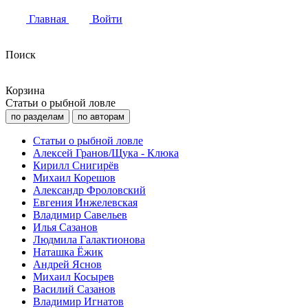
Главная
Войти
Поиск
Корзина
Статьи о рыбной ловле
по разделам
по авторам
Статьи о рыбной ловле
Алексей Гранов/Щука - Клюка
Кирилл Снигирёв
Михаил Корешов
Александр Фроловский
Евгения Инжелевская
Владимир Савельев
Илья Сазанов
Людмила Галактионова
Наташка Ёжик
Андрей Яснов
Михаил Косырев
Василий Сазанов
Владимир Игнатов