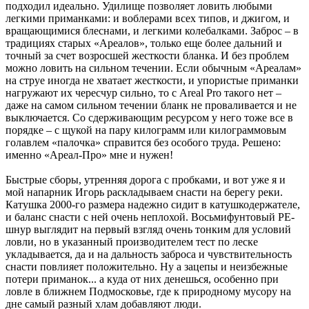
подходил идеально. Удилище позволяет ловить любыми
легкими приманками: и воблерами всех типов, и джигом, и
вращающимися блеснами, и легкими колебалками. Заброс – в
традициях старых «Ареалов», только еще более дальний и
точный за счет возросшей жесткости бланка. И без проблем
можно ловить на сильном течении. Если обычным «Ареалам»
на струе иногда не хватает жесткости, и упористые приманки
нагружают их чересчур сильно, то с Areal Pro такого нет –
даже на самом сильном течении бланк не проваливается и не
выключается. Со сдерживающим ресурсом у него тоже все в
порядке – с щукой на пару килограмм или килограммовым
голавлем «палочка» справится без особого труда. Решено:
именно «Ареал-Про» мне и нужен!
Быстрые сборы, утренняя дорога с пробками, и вот уже я и
мой напарник Игорь раскладываем снасти на берегу реки.
Катушка 2000-го размера надежно сидит в катушкодержателе,
и баланс снасти с ней очень неплохой. Восьмифунтовый PE-
шнур выглядит на первый взгляд очень тонким для условий
ловли, но в указанный производителем тест по леске
укладывается, да и на дальность заброса и чувствительность
снасти повлияет положительно. Ну а зацепы и неизбежные
потери приманок... а куда от них денешься, особенно при
ловле в ближнем Подмосковье, где к природному мусору на
дне самый разный хлам добавляют люди.