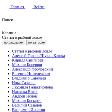
Главная
Войти
Поиск
Корзина
Статьи о рыбной ловле
по разделам
по авторам
Статьи о рыбной ловле
Алексей Гранов/Щука - Клюка
Кирилл Снигирёв
Михаил Корешов
Александр Фроловский
Евгения Инжелевская
Владимир Савельев
Илья Сазанов
Людмила Галактионова
Наташка Ёжик
Андрей Яснов
Михаил Косырев
Василий Сазанов
Владимир Игнатов