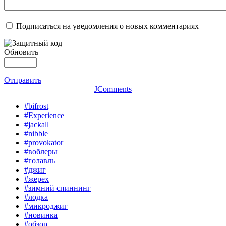
Подписаться на уведомления о новых комментариях
Обновить
Отправить
JComments
#bifrost
#Experience
#jackall
#nibble
#provokator
#воблеры
#голавль
#джиг
#жерех
#зимний спиннинг
#лодка
#микроджиг
#новинка
#обзор