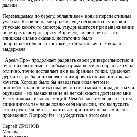
дальше.
Перемещаемся по берегу, облавливаем новые перспективные
участки. Я ловлю на микроджиг еще несколько окуньков и
упускаю какого-то монстра, умудрившегося при вываживании
перетереть шнур о корягу. Впрочем, «перетереть» – это
слишком сильно сказано, достаточно было
непродолжительного контакта, чтобы тонкая плетенка не
выдержала.
«Ареал-Про» продолжает радовать своей универсальностью и
чувствительностью, с любыми приманками он справляется на
отлично, точно доставляет их в выбранные точки, где может
держаться рыба, и позволяет анимировать их именно так, как
хочется. Хорошо было бы наведаться сюда летом и
попробовать половить голавля, но пока можно порадоваться и
окунькам – их вываживание на легкой снасти доставило мне
массу положительных эмоций. Чем больше имею дело с этим
спиннингом, тем чаще ловлю себя на мысли, что выпускать
его из рук не хочется – настолько приятное впечатление он
производит. Попробуйте – и убедитесь в этом сами!
Сергей ДРОНОВ
Москва