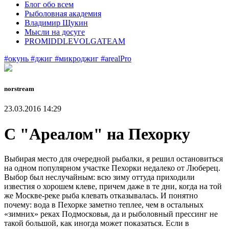
Блог обо всем
Рыболовная академия
Владимир Щукин
Мысли на досуге
PROMIDDLEVOLGATEAM
#окунь
#джиг
#микроджиг
#arealPro
norstream
23.03.2016 14:29
С "Ареалом" на Пехорку
Выбирая место для очередной рыбалки, я решил остановиться
на одном популярном участке Пехорки недалеко от Люберец.
Выбор был неслучайным: всю зиму оттуда приходили
известия о хорошем клеве, причем даже в те дни, когда на той
же Москве-реке рыба клевать отказывалась. И понятно
почему: вода в Пехорке заметно теплее, чем в остальных
«зимних» реках Подмосковья, да и рыболовный прессинг не
такой большой, как иногда может показаться. Если в