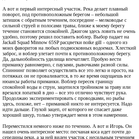
А вот и первый интересный участок. Река делает плавный
поворот, под противоположным берегом – небольшой
затишок с обратным течением, посередине – мелководье с
сильной струей и полосами травы, ближе к моему берегу
течение становится спокойней. Джигом здесь ловить не очень
удобно, поэтому решил поставить воблер. Выбор падает на
Jackall Squad Minnow 65SP расцветки noike gill – одного из
моих фаворитов на любых подмосковных водоемах. Хлесткий
заброс, и воблер улетает почти к противоположному берегу.
Да, дальнобойность удилища впечатляет. Пробую вести
приманку равномерно, с паузами, рывочками разной силы.
Спиннинг позволяет осуществлять все это легко и просто, на
потяжках он не проваливается, в то же время ощущаешь все
нюансы работы приманки. Воблер пересек границу
спокойной воды и струи, зацепился тройником за траву или
врезался лопаткой в дно – все это отлично чувствует рука.
Продолжаю экспериментировать с проводками, но рыбы
здесь, похоже, нет – приманкой никто не интересуется. Надо
идти дальше. Глухой зацеп, от которого не спасает даже
хороший шнур, только утверждает меня в этом намерении.
Переместился немного ниже по течению. А вот и Игорь. Он
нашел очень интересное место: песчаная коса идет почти до
середины реки, а за ней виден участок с несильным течением