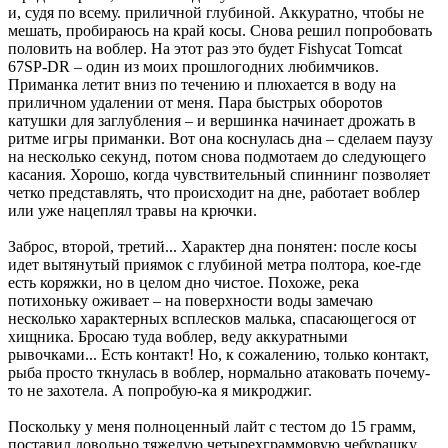
и, судя по всему. приличной глубиной. Аккуратно, чтобы не
мешать, пробираюсь на край косы. Снова решил попробовать
половить на воблер. На этот раз это будет Fishycat Tomcat
67SP-DR – один из моих прошлогодних любимчиков.
Приманка летит вниз по течению и плюхается в воду на
приличном удалении от меня. Пара быстрых оборотов
катушки для заглубления – и вершинка начинает дрожать в
ритме игры приманки. Вот она коснулась дна – сделаем паузу
на несколько секунд, потом снова подмотаем до следующего
касания. Хорошо, когда чувствительный спиннинг позволяет
четко представлять, что происходит на дне, работает воблер
или уже нацеплял травы на крючки.
Заброс, второй, третий... Характер дна понятен: после косы
идет вытянутый приямок с глубиной метра полтора, кое-где
есть коряжки, но в целом дно чистое. Похоже, река
потихоньку оживает – на поверхности воды замечаю
несколько характерных всплесков малька, спасающегося от
хищника. Бросаю туда воблер, веду аккуратными
рывочками... Есть контакт! Но, к сожалению, только контакт,
рыба просто ткнулась в воблер, нормально атаковать почему-
то не захотела. А попробую-ка я микроджиг.
Поскольку у меня полноценный лайт с тестом до 15 грамм,
поставил довольно тяжелую четырехграммовую чебурашку.