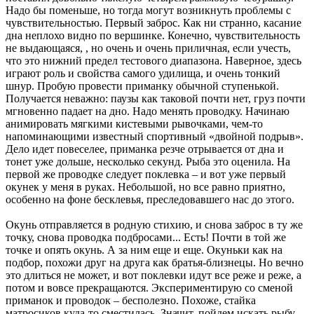
Надо бы поменьше, но тогда могут возникнуть проблемы с
чувствительностью. Первый заброс. Как ни странно, касание
дна неплохо видно по вершинке. Конечно, чувствительность
не выдающаяся, , но очень и очень приличная, если учесть,
что это нижний предел тестового диапазона. Наверное, здесь
играют роль и свойства самого удилища, и очень тонкий
шнур. Пробую провести приманку обычной ступенькой.
Получается неважно: паузы как таковой почти нет, груз почти
мгновенно падает на дно. Надо менять проводку. Начинаю
анимировать мягкими кистевыми рывочками, чем-то
напоминающими известный спортивный «двойной подрыв».
Дело идет повеселее, приманка резче отрывается от дна и
тонет уже дольше, несколько секунд. Рыба это оценила. На
первой же проводке следует поклевка – и вот уже первый
окунек у меня в руках. Небольшой, но все равно приятно,
особенно на фоне бесклевья, преследовавшего нас до этого.
Окунь отправляется в родную стихию, и снова заброс в ту же
точку, снова проводка подбросами... Есть! Почти в той же
точке и опять окунь. А за ним еще и еще. Окуньки как на
подбор, похожи друг на друга как братья-близнецы. Но вечно
это длиться не может, и вот поклевки идут все реже и реже, а
потом и вовсе прекращаются. Экспериментирую со сменой
приманок и проводок – бесполезно. Похоже, стайка
матросиков куда-то сместилась. Значит, пойдем искать рыбу