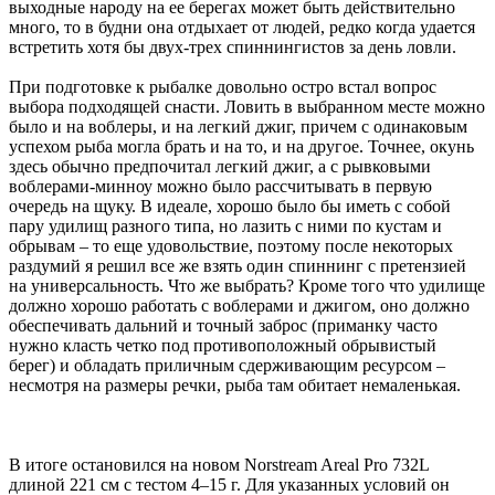
выходные народу на ее берегах может быть действительно
много, то в будни она отдыхает от людей, редко когда удается
встретить хотя бы двух-трех спиннингистов за день ловли.
При подготовке к рыбалке довольно остро встал вопрос
выбора подходящей снасти. Ловить в выбранном месте можно
было и на воблеры, и на легкий джиг, причем с одинаковым
успехом рыба могла брать и на то, и на другое. Точнее, окунь
здесь обычно предпочитал легкий джиг, а с рывковыми
воблерами-минноу можно было рассчитывать в первую
очередь на щуку. В идеале, хорошо было бы иметь с собой
пару удилищ разного типа, но лазить с ними по кустам и
обрывам – то еще удовольствие, поэтому после некоторых
раздумий я решил все же взять один спиннинг с претензией
на универсальность. Что же выбрать? Кроме того что удилище
должно хорошо работать с воблерами и джигом, оно должно
обеспечивать дальний и точный заброс (приманку часто
нужно класть четко под противоположный обрывистый
берег) и обладать приличным сдерживающим ресурсом –
несмотря на размеры речки, рыба там обитает немаленькая.
В итоге остановился на новом Norstream Areal Pro 732L
длиной 221 см с тестом 4–15 г. Для указанных условий он