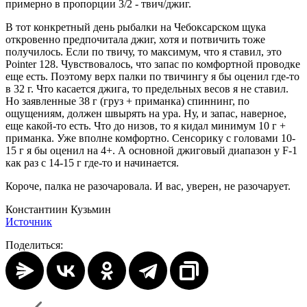
примерно в пропорции 3/2 - твич/джиг.
В тот конкретный день рыбалки на Чебоксарском щука
откровенно предпочитала джиг, хотя и потвичить тоже
получилось. Если по твичу, то максимум, что я ставил, это
Pointer 128. Чувствовалось, что запас по комфортной проводке
еще есть. Поэтому верх палки по твичингу я бы оценил где-то
в 32 г. Что касается джига, то предельных весов я не ставил.
Но заявленные 38 г (груз + приманка) спиннинг, по
ощущениям, должен швырять на ура. Ну, и запас, наверное,
еще какой-то есть. Что до низов, то я кидал минимум 10 г +
приманка. Уже вполне комфортно. Сенсорику с головами 10-
15 г я бы оценил на 4+. А основной джиговый диапазон у F-1
как раз с 14-15 г где-то и начинается.
Короче, палка не разочаровала. И вас, уверен, не разочарует.
Константиин Кузьмин
Источник
Поделиться: