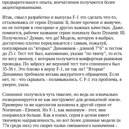
предварительного опыта, впечатления получаются более
акцентированными.
Итак, смысл разработки и выпуска F-1 это сделать что-то,
отталкиваясь от серии Dynamic II, более прочное и живучее,
но не потеряв в сенсорике и других важных качествах. Даже,
помнится, рабочее название серии поначалу было Dynamic III.
Получилось? Думаю, что да! Модель, которую я выбрал,
достаточно плотно перекликается с самым, пожалуй,
популярным из "вторых" Динамиков - длиной 7"6" и тестом
до 25 г. Тест тот был, напоминаю, указан "по твичу", то есть
по весу минноу, с которым получается комфортная рывковая
проводка. По забросу же верхний тест того спиннинга был
35-36 г. Это близко к верху F-1, не так ли? "Вторые"
Динамики требовали весьма аккуратного обращения. Если
нет, то - что скрывать - поламывались. С F-1 эта проблема, я
уверен, ушла.
Спиннинг получился чуть тяжелее, но ведь он изначально
позиционируется не как инструмент для деликатной ловли.
Примерно та же идеология заложена в другой серии от
Norstream - Element. Но F-1, как минимум - этот, мне
понравился больше. Как я понял, серия в целом имеет
твичевую направленность, но вот более длинные модели (и
77я среди них) это скорее палки смешанного назначения -