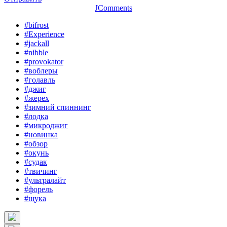
JComments
#bifrost
#Experience
#jackall
#nibble
#provokator
#воблеры
#голавль
#джиг
#жерех
#зимний спиннинг
#лодка
#микроджиг
#новинка
#обзор
#окунь
#судак
#твичинг
#ультралайт
#форель
#щука