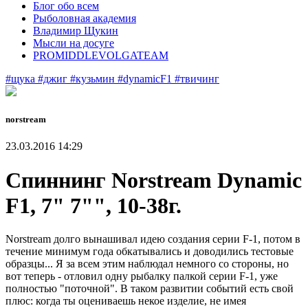
Блог обо всем
Рыболовная академия
Владимир Щукин
Мысли на досуге
PROMIDDLEVOLGATEAM
#щука
#джиг
#кузьмин
#dynamicF1
#твичинг
norstream
23.03.2016 14:29
Спиннинг Norstream Dynamic
F1, 7" 7"", 10-38г.
Norstream долго вынашивал идею создания серии F-1, потом в
течение минимум года обкатывались и доводились тестовые
образцы... Я за всем этим наблюдал немного со стороны, но
вот теперь - отловил одну рыбалку палкой серии F-1, уже
полностью "поточной". В таком развитии событий есть свой
плюс: когда ты оцениваешь некое изделие, не имея