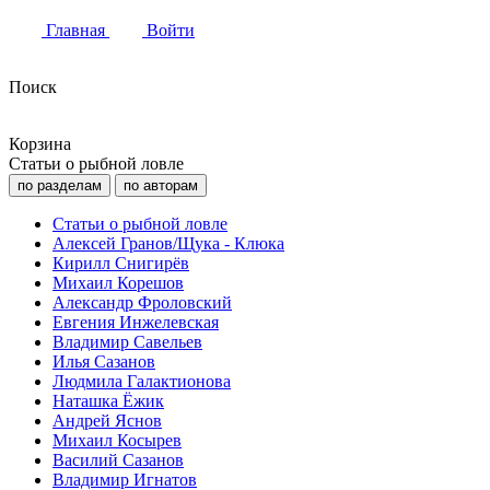
Главная
Войти
Поиск
Корзина
Статьи о рыбной ловле
по разделам
по авторам
Статьи о рыбной ловле
Алексей Гранов/Щука - Клюка
Кирилл Снигирёв
Михаил Корешов
Александр Фроловский
Евгения Инжелевская
Владимир Савельев
Илья Сазанов
Людмила Галактионова
Наташка Ёжик
Андрей Яснов
Михаил Косырев
Василий Сазанов
Владимир Игнатов