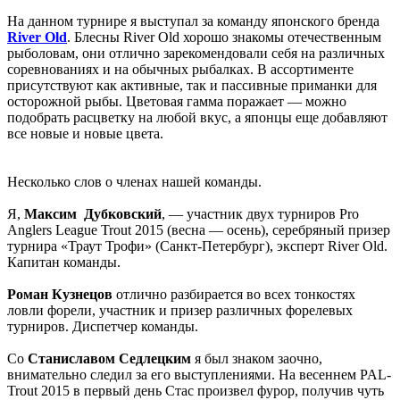
На данном турнире я выступал за команду японского бренда
River Old
. Блесны River Old хорошо знакомы отечественным
рыболовам, они отлично зарекомендовали себя на различных
соревнованиях и на обычных рыбалках. В ассортименте
присутствуют как активные, так и пассивные приманки для
осторожной рыбы. Цветовая гамма поражает — можно
подобрать расцветку на любой вкус, а японцы еще добавляют
все новые и новые цвета.
Несколько слов о членах нашей команды.
Я,
Максим Дубковский
, — участник двух турниров Pro
Anglers League Trout 2015 (весна — осень), серебряный призер
турнира «Траут Трофи» (Санкт-Петербург), эксперт River Old.
Капитан команды.
Роман Кузнецов
отлично разбирается во всех тонкостях
ловли форели, участник и призер различных форелевых
турниров. Диспетчер команды.
Со
Станиславом Седлецким
я был знаком заочно,
внимательно следил за его выступлениями. На весеннем PAL-
Trout 2015 в первый день Стас произвел фурор, получив чуть