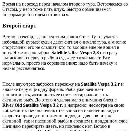
Время на переход перед началом второго тура. Встречаемся со
Стасом, у него тоже пять штук. Быстро обмениваемся
информацией и идем готовиться.
Второй старт
Встаю в сектор, где перед этим ловил Стас. Тут случается
небольшой курьез: судьи дают сигнал о начале тура, а многие
спортсмены его не слышат; кто-то вообще еще не вошел в
зону. Я же делаю заброс
Satellite Ultra Vespa 2,8 г
и сразу
вытаскиваю первую рыбу, а судья ее засчитывает. Все
нормально, просто на соревнованиях надо быть начеку и
нельзя расслабляться.
После двух-трех забросов перехожу на
Satellite Vespa 3,2 г
и
вдалеке беру еще одну форель. Рыба уже начинает
капризничать, активность ее снижается; надо искать
активную рыбу. До этого я уделял мало внимания блесне
River Old Satellite Vespa 3,2 г
, а напрасно: несмотря на свою
«объемистость» она очень отзывчива на изменения вида и
скорости проводки и отлично подходит для ловли как
активной, так и пассивной рыбы в среднем и придонном слое.
Начинаю перебирать цвета, но поклевок нет. Встаю в