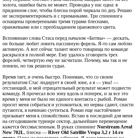
золота, ошибки быть не может. Проводка у нас одна: в
придонном слое, чтобы блесна порой чиркала по дну. Решаю
не экспериментировать и с приманками. Три спиннинга
оснащены проверенными тремя турами блеснами,
оранжевыми или с преобладанием оранжевого цвета.
Вспоминаю слова Стаса перед началом «Битвы» — дескать,
он больше любит ловить пассивную форель. Я-то сам люблю
активную. А вот сейчас талант моего товарища по команде
раскрылся в полной мере. Ему удалось уговорить трех
форелей, четвертую ему не засчитали. Почему, мы так и не
поняли, но так решили судьи.
Время тает, и очень быстро. Понимаю, что со своим
результатом Стас лидирует в своей зоне, а я — увы! —
отстающий, и мой отрицательный результат может подвести
команду. Я прочесал всю зону вдоль и поперек, и за все это
время у меня не было ни единого контакта с рыбой. Роман
просит меня собраться и успокоиться, но нервы сдают, снасти
путаются, я начинаю суетиться. Роман еще настойчивее
призывает меня к спокойствию. Встаю в последний для меня
на сегодняшнем турнире сектор, дальнейшее перемещение
кажется бессмысленным. В руках спиннинг
Norstream Areal
New 702L
, блесна —
River Old Satellite Vespa 3,2 г 14-го
цвета
. Один из последних забросов. Я даже приседаю на