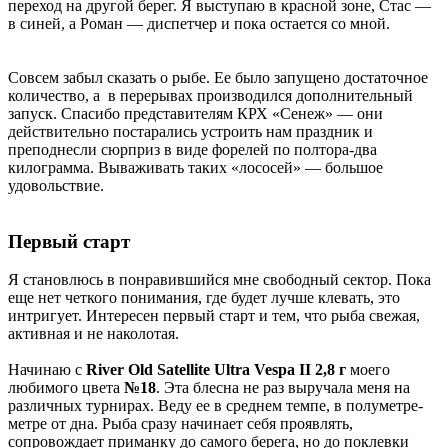
переход на другой берег. Я выступаю в красной зоне, Стас —
в синей, а Роман — диспетчер и пока остается со мной.
Совсем забыл сказать о рыбе. Ее было запущено достаточное
количество, а в перерывах производился дополнительный
запуск. Спасибо представителям КРХ «Сенеж» — они
действительно постарались устроить нам праздник и
преподнесли сюрприз в виде форелей по полтора-два
килограмма. Вываживать таких «лососей» — большое
удовольствие.
Первый старт
Я становлюсь в понравившийся мне свободный сектор. Пока
еще нет четкого понимания, где будет лучше клевать, это
интригует. Интересен первый старт и тем, что рыба свежая,
активная и не наколотая.
Начинаю с
River Old Satellite Ultra Vespa II 2,8 г
моего
любимого цвета
№18
. Эта блесна не раз выручала меня на
различных турнирах. Веду ее в среднем темпе, в полуметре-
метре от дна. Рыба сразу начинает себя проявлять,
сопровождает приманку до самого берега, но до поклевки