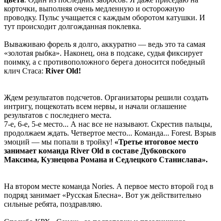
корточки, выполняя очень медленную и осторожную
проводку. Пульс учащается с каждым оборотом катушки. И
тут происходит долгожданная поклевка.
Вываживаю форель я долго, аккуратно — ведь это та самая
«золотая рыбка». Наконец, она в подсаке, судья фиксирует
поимку, а с противоположного берега доносится победный
клич Стаса:
River Old!
Ждем результатов подсчетов. Организаторы решили создать
интригу, пощекотать всем нервы, и начали оглашение
результатов с последнего места.
7-е, 6-е, 5-е место... А нас все не называют. Скрестив пальцы,
продолжаем ждать. Четвертое место... Команда... Forest. Взрыв
эмоций — мы попали в тройку!
«Третье итоговое место
занимает команда River Old в составе Дубковского
Максима, Кузнецова Романа и Седлецкого Станислава».
На втором месте команда Nories. А первое место второй год в
подряд занимает «Русская Блесна». Вот уж действительно
сильные ребята, поздравляю.