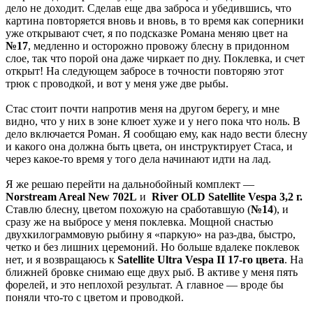
дело не доходит. Сделав еще два заброса и убедившись, что
картина повторяется вновь и вновь, в то время как соперники
уже открывают счет, я по подсказке Романа меняю цвет на
№17
, медленно и осторожно провожу блесну в придонном
слое, так что порой она даже чиркает по дну. Поклевка, и счет
открыт! На следующем забросе в точности повторяю этот
трюк с проводкой, и вот у меня уже две рыбы.
Стас стоит почти напротив меня на другом берегу, и мне
видно, что у них в зоне клюет хуже и у него пока что ноль. В
дело включается Роман. Я сообщаю ему, как надо вести блесну
и какого она должна быть цвета, он инструктирует Стаса, и
через какое-то время у того дела начинают идти на лад.
Я же решаю перейти на дальнобойный комплект —
Norstream Areal New 702L
и
River OLD Satellite Vespa 3,2 г.
Ставлю блесну, цветом похожую на сработавшую (
№14
), и
сразу же на выбросе у меня поклевка. Мощной снастью
двухкилограммовую рыбину я «паркую» на раз-два, быстро,
четко и без лишних церемоний. Но больше вдалеке поклевок
нет, и я возвращаюсь к
Satellite Ultra Vespa II 17-го цвета
. На
ближней бровке снимаю еще двух рыб. В активе у меня пять
форелей, и это неплохой результат. А главное — вроде бы
поняли что-то с цветом и проводкой.