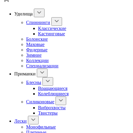
Удилища
Спиннинги
Классические
Кастинговые
Болонские
Маховые
Фидерные
Зимние
Коллекции
Специализации
Приманки
Блесны
Вращающиеся
Колеблющиеся
Силиконовые
Виброхвосты
Твистеры
Лески
Монофильные
Плетеные