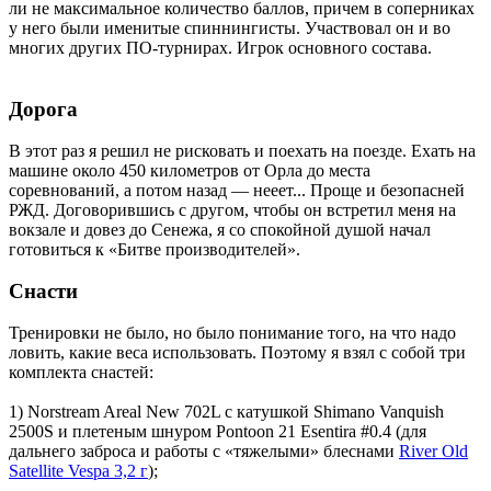
ли не максимальное количество баллов, причем в соперниках
у него были именитые спиннингисты. Участвовал он и во
многих других ПО-турнирах. Игрок основного состава.
Дорога
В этот раз я решил не рисковать и поехать на поезде. Ехать на
машине около 450 километров от Орла до места
соревнований, а потом назад — нееет... Проще и безопасней
РЖД. Договорившись с другом, чтобы он встретил меня на
вокзале и довез до Сенежа, я со спокойной душой начал
готовиться к «Битве производителей».
Снасти
Тренировки не было, но было понимание того, на что надо
ловить, какие веса использовать. Поэтому я взял с собой три
комплекта снастей:
1) Norstream Areal New 702L с катушкой Shimano Vanquish
2500S и плетеным шнуром Pontoon 21 Esentira #0.4 (для
дальнего заброса и работы с «тяжелыми» блеснами
River Old
Satellite Vespa 3,2 г
);