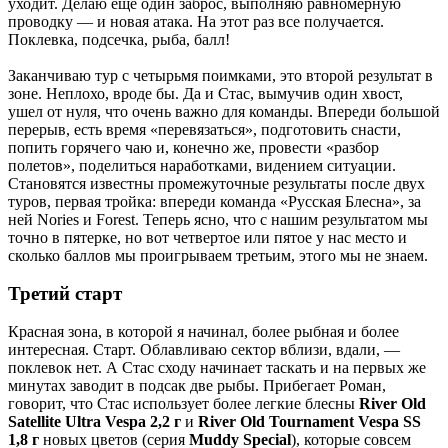
уходит. Делаю еще один заброс, выполняю равномерную
проводку — и новая атака. На этот раз все получается.
Поклевка, подсечка, рыба, балл!
Заканчиваю тур с четырьмя поимками, это второй результат в
зоне. Неплохо, вроде бы. Да и Стас, вымучив один хвост,
ушел от нуля, что очень важно для команды. Впереди большой
перерыв, есть время «перевязаться», подготовить снасти,
попить горячего чаю и, конечно же, провести «разбор
полетов», поделиться наработками, видением ситуации.
Становятся известны промежуточные результаты после двух
туров, первая тройка: впереди команда «Русская Блесна», за
ней Nories и Forest. Теперь ясно, что с нашим результатом мы
точно в пятерке, но вот четвертое или пятое у нас место и
сколько баллов мы проигрываем третьим, этого мы не знаем.
Третий старт
Красная зона, в которой я начинал, более рыбная и более
интересная. Старт. Облавливаю сектор вблизи, вдали, —
поклевок нет. А Стас сходу начинает таскать и на первых же
минутах заводит в подсак две рыбы. Прибегает Роман,
говорит, что Стас использует более легкие блесны
River Old
Satellite Ultra Vespa 2,2 г
и
River Old Tournament Vespa SS
1,8 г
новых цветов (серия
Muddy Special
), которые совсем