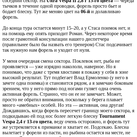
соседний сектор. На
Ultra Vespa II 2,8 г 15-го цвета
— череда
тычков в течение одной проводки, форель просто бьет и
бодает блесну. Тут же меняю цвет на
06-й
и долавливаю
форель.
До конца тура остается минут 15–20, а у Стаса поимок нет, и
на помощь ему опять приходит Роман. Через некоторое время
после грамотной консультации нашего диспетчера
(правильнее было бы назвать его тренером) Стас подсачивает
так нужную нам форель и уходит от нуля.
У меня очередная смена сектора. Поклевок нет, рыба не
проявляется — уже изрядно накололи, наверное. Но я
понимаю, что даже с тремя хвостами я покажу у себя в зоне
высокий результат. Тут подбегает Влад Ермоленко (у него в
зачете одна поимка) и становится рядом, а я замечаю боковым
зрением, что у него прямо под ногами гуляет одна очень
активная форель. Странно, что он ее не замечает. Может,
просто не обратил внимания, поскольку у берега плавает
много «амебных» особей. Но эта — активная, она другая!
Дождавшись, когда форель пересечет границу моего сектора, я
подкидываю ей под нос более легкую блесну
Tournament
Vespa 2,4 г 13-го цвета
, веду очень осторожно, и форель тут
же устремляется к приманке и хватает ее. Подсекаю. Блесна
вылетает у форели из пасти, но рыбина остается на месте, не