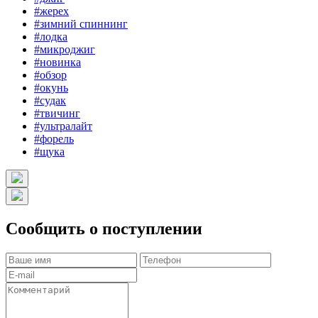
#жерех
#зимний спиннинг
#лодка
#микроджиг
#новинка
#обзор
#окунь
#судак
#твичинг
#ультралайт
#форель
#щука
Сообщить о поступлении