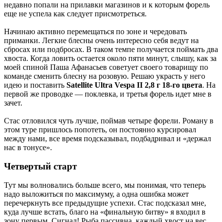
недавно попали на прилавки магазинов и к которым форель
еще не успела как следует присмотреться.
Начинаю активно перемещаться по зоне и чередовать
приманки. Легкие блесны очень интересно себя ведут на
сбросах или подбросах. В таком темпе получается поймать два
хвоста. Когда ловить остается около пяти минут, слышу, как за
моей спиной Паша Афанасьев советует своего товарищу по
команде сменить блесну на розовую. Решаю украсть у него
идею и поставить
Satellite Ultra
Vespa II 2,8 г 18-го цвета
. На
первой же проводке — поклевка, и третья форель идет мне в
зачет.
Стас отловился чуть лучше, поймав четыре форели. Роману в
этом туре пришлось попотеть, он постоянно курсировал
между нами, все время подсказывал, подбадривал и «держал
нас в тонусе».
Четвертый старт
Тут мы волновались больше всего, мы понимая, что теперь
надо выложиться по максимуму, а одна ошибка может
перечеркнуть все предыдущие успехи. Стас подсказал мне,
куда лучше встать, благо на «финальную битву» я входил в
зону первым. Сигнал! Рыба пассивна, каждый хвост на вес