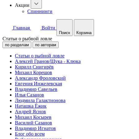
Акции
Спиннинги
Главная
Войти
Поиск
Корзина
Статьи о рыбной ловле
по разделам
по авторам
Статьи о рыбной ловле
Алексей Гранов/Щука - Клюка
Кирилл Снигирёв
Михаил Корешов
Александр Фроловский
Евгения Инжелевская
Владимир Савельев
Илья Сазанов
Людмила Галактионова
Наташка Ёжик
Андрей Яснов
Михаил Косырев
Василий Сазанов
Владимир Игнатов
Блог обо всем