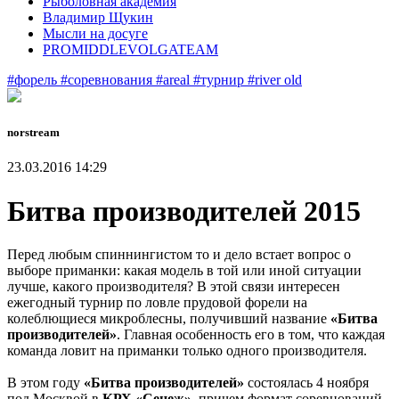
Рыболовная академия
Владимир Щукин
Мысли на досуге
PROMIDDLEVOLGATEAM
#форель
#соревнования
#areal
#турнир
#river old
norstream
23.03.2016 14:29
Битва производителей 2015
Перед любым спиннингистом то и дело встает вопрос о
выборе приманки: какая модель в той или иной ситуации
лучше, какого производителя? В этой связи интересен
ежегодный турнир по ловле прудовой форели на
колеблющиеся микроблесны, получивший название
«Битва
производителей»
. Главная особенность его в том, что каждая
команда ловит на приманки только одного производителя.
В этом году
«Битва производителей»
состоялась 4 ноября
под Москвой в
КРХ «Сенеж»
, причем формат соревнований