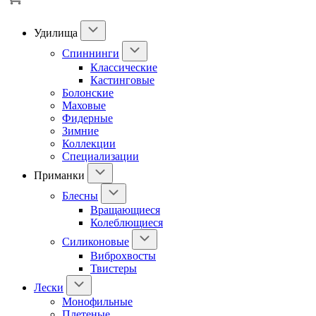
Удилища
Спиннинги
Классические
Кастинговые
Болонские
Маховые
Фидерные
Зимние
Коллекции
Специализации
Приманки
Блесны
Вращающиеся
Колеблющиеся
Силиконовые
Виброхвосты
Твистеры
Лески
Монофильные
Плетеные