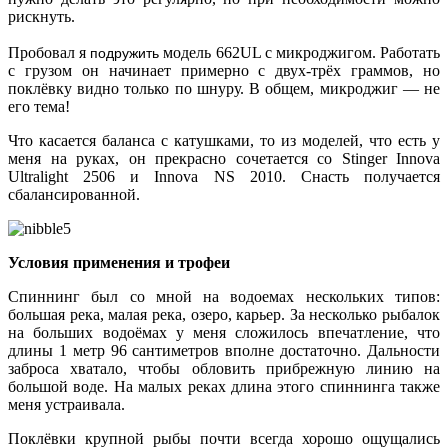
рискнуть.
подружить
Пробовал я
модель 662UL с микроджигом. Работать
с грузом он начинает примерно с двух-трёх граммов, но
поклёвку видно только по шнуру. В общем, микроджиг — не
его тема!
Что касается баланса с катушками, то из моделей, что есть у
меня на руках, он прекрасно сочетается со Stinger Innova
Ultralight 2506 и Innova NS 2010. Снасть получается
сбалансированной.
Условия применения и трофеи
Спиннинг был со мной на водоемах нескольких типов:
большая река, малая река, озеро, карьер. За несколько рыбалок
на больших водоёмах у меня сложилось впечатление, что
длины 1 метр 96 сантиметров вполне достаточно. Дальности
заброса хватало, чтобы обловить прибрежную линию на
большой воде. На малых реках длина этого спиннинга также
меня устраивала.
Поклёвки крупной рыбы почти всегда хорошо ощущались