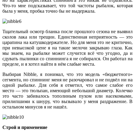
но на характеристиках спиннинга это никак не отразилось.
Что-то мне подсказывает, что той частоты рыбалок, которая
была у меня, пробка точно бы не выдержала.
Тщательный осмотр бланка после прошлого сезона не выявил
сколов лака или трещин. Единственная неприятность — это
царапина на катушкодержателе. Но для меня это не критично,
при невысокой цене я на такие мелочи закрываю глаза. Как
мы знаем, на рыбалке может случится всё что угодно, да и
сдувать пылинки со спиннинга я не собирался. Он работал на
пределе, и я хотел найти в нём слабые места.
Выбирая Nibble, я понимал, что это модель «бюджетного»
сегмента, но спиннинг меня не разочаровал и не подвёл ни на
одной рыбалке. Для себя я отметил, что самое слабое его
место — это тюльпан, имеющий небольшой диаметр. Колечко
это часто забивалось тополиным пухом или насекомыми,
прилипшими к шнуру, что вызывало у меня раздражение. В
остальном минусов я не нашёл.
Строй и применение