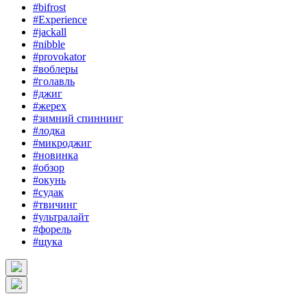
#bifrost
#Experience
#jackall
#nibble
#provokator
#воблеры
#голавль
#джиг
#жерех
#зимний спиннинг
#лодка
#микроджиг
#новинка
#обзор
#окунь
#судак
#твичинг
#ультралайт
#форель
#щука