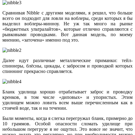
Сравнивая Nibble с другими моделями, я решил, что больше
всего он подходит для ловли на воблеры, среди которых я бы
выделил воблеры-минноу. Не уж так много на рынке
«бюджетных ультралайтов», которые отлично справляются с
рывковыми проводками. Вот данная модель, по моему
мнению, «заточена» именно под это.
Далее идут различные металлические приманки: тейл-
спиннеры, блёсны, цикады, с забросом и проводкой которых
спиннинг прекрасно справляется.
Бланк удилища хорошо отрабатывает заброс и проводку
кренков, в том числе «диповых» и упористых. Этим
удилищем можно ловить всем выше перечисленным как в
стоячей воде, так и на течении.
Были моменты, когда я слегка перегружал бланк, примерно до
10 граммов. Особой опасности сломать удилище при
небольшом перегрузе я не ощутил. Это вовсе не значит, что
нужно делать это регулярно, но при необходимости можно