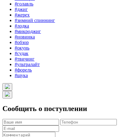
#голавль
#джиг
#жерех
#зимний спиннинг
#лодка
#микроджиг
#новинка
#обзор
#окунь
#судак
#твичинг
#ультралайт
#форель
#щука
Сообщить о поступлении