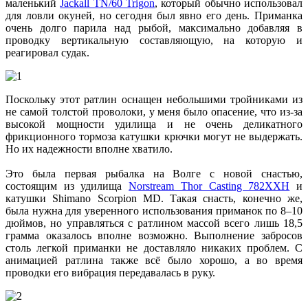
маленький
Jackall TN/60 Trigon
, который обычно использовал
для ловли окуней, но сегодня был явно его день. Приманка
очень долго парила над рыбой, максимально добавляя в
проводку вертикальную составляющую, на которую и
реагировал судак.
Поскольку этот ратлин оснащен небольшими тройниками из
не самой толстой проволоки, у меня было опасение, что из-за
высокой мощности удилища и не очень деликатного
фрикционного тормоза катушки крючки могут не выдержать.
Но их надежности вполне хватило.
Это была первая рыбалка на Волге с новой снастью,
состоящим из удилища
Norstream Thor Casting 782XXH
и
катушки Shimano Scorpion MD. Такая снасть, конечно же,
была нужна для уверенного использования приманок по 8–10
дюймов, но управляться с ратлином массой всего лишь 18,5
грамма оказалось вполне возможно. Выполнение забросов
столь легкой приманки не доставляло никаких проблем. С
анимацией ратлина также всё было хорошо, а во время
проводки его вибрация передавалась в руку.