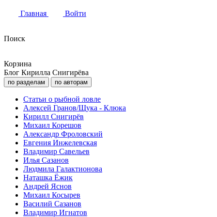
Главная
Войти
Поиск
Корзина
Блог Кирилла Снигирёва
по разделам
по авторам
Статьи о рыбной ловле
Алексей Гранов/Щука - Клюка
Кирилл Снигирёв
Михаил Корешов
Александр Фроловский
Евгения Инжелевская
Владимир Савельев
Илья Сазанов
Людмила Галактионова
Наташка Ёжик
Андрей Яснов
Михаил Косырев
Василий Сазанов
Владимир Игнатов