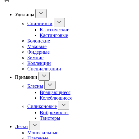
Удилища
Спиннинги
Классические
Кастинговые
Болонские
Маховые
Фидерные
Зимние
Коллекции
Специализации
Приманки
Блесны
Вращающиеся
Колеблющиеся
Силиконовые
Виброхвосты
Твистеры
Лески
Монофильные
Плетеные