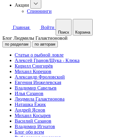
Акции
Спиннинги
Главная
Войти
Поиск
Корзина
Блог Людмилы Галактионовой
по разделам
по авторам
Статьи о рыбной ловле
Алексей Гранов/Щука - Клюка
Кирилл Снигирёв
Михаил Корешов
Александр Фроловский
Евгения Инжелевская
Владимир Савельев
Илья Сазанов
Людмила Галактионова
Наташка Ёжик
Андрей Яснов
Михаил Косырев
Василий Сазанов
Владимир Игнатов
Блог обо всем