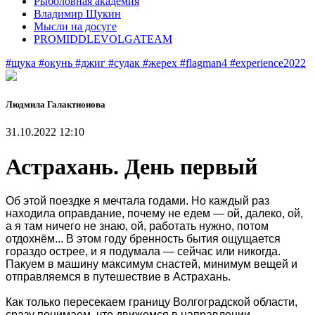
Рыболовная академия
Владимир Щукин
Мысли на досуге
PROMIDDLEVOLGATEAM
#щука
#окунь
#джиг
#судак
#жерех
#flagman4
#experience2022
Людмила Галактионова
31.10.2022 12:10
Астрахань. День первый
Об этой поездке я мечтала годами. Но каждый раз
находила оправдание, почему не едем — ой, далеко, ой,
а я там ничего не знаю, ой, работать нужно, потом
отдохнём... В этом году бренность бытия ощущается
гораздо острее, и я подумала — сейчас или никогда.
Пакуем в машину максимум снастей, минимум вещей и
отправляемся в путешествие в Астрахань.
Как только пересекаем границу Волгоградской области,
сразу понимаем, что движемся в направлении