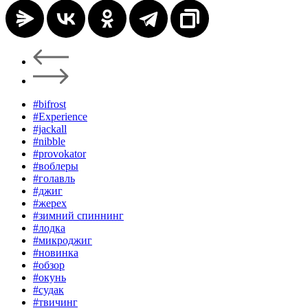
#bifrost
#Experience
#jackall
#nibble
#provokator
#воблеры
#голавль
#джиг
#жерех
#зимний спиннинг
#лодка
#микроджиг
#новинка
#обзор
#окунь
#судак
#твичинг