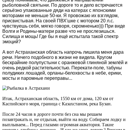
рыболовной святыни. По дороге то и дело встречаются
серьёзно упакованные дяди на катерах с японскими
моторами не меньше 50-ки. Я провожаю их взглядом,
присвистывая. На своей ПВХ'шке с мотором 20 л.с.
чувствуешь себя, мягко говоря, скромненько))) При виде
Волги и Родины-матери разве что не прослезишься.
Силища и мощь! Где бы я ещё испытала такой спектр
эмоций?
А вот Астраханская область напрочь лишила меня дара
речи. Ничего подобного в жизни не видела. Кругом
бескрайние полупустыни с оранжевой глиняной землёй и
очень редкой растительностью. Перекати-поле, табуны
полудиких лошадей, орланы-белохвосты в небе, ерики,
мосты и паромные переправы...
Итак, Астраханская область, 1550 км от дома, 120 км от
Каспийского моря, граница с Казахстаном, река Бузан.
После 24 часов в дороге почти без сна мы решаем
позавтракать и, не отдыхая, выйти на воду. Собираем лодку и
выплываем... Перед глазами огромная акватория. Такие
широты, глубины, течение... И где же здесь ловить? Решаем в