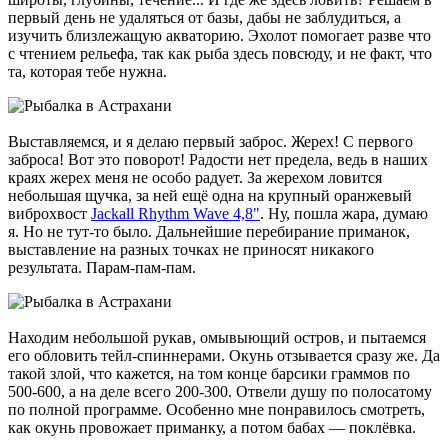
первый день не удаляться от базы, дабы не заблудиться, а
изучить близлежащую акваторию. Эхолот помогает разве что
с чтением рельефа, так как рыба здесь повсюду, и не факт, что
та, которая тебе нужна.
Выставляемся, и я делаю первый заброс. Жерех! С первого
заброса! Вот это поворот! Радости нет предела, ведь в наших
краях жерех меня не особо радует. За жерехом ловится
небольшая щучка, за ней ещё одна на крупный оранжевый
виброхвост
Jackall Rhythm Wave 4,8"
. Ну, пошла жара, думаю
я. Но не тут-то было. Дальнейшие перебирание приманок,
выставление на разных точках не приносят никакого
результата. Парам-пам-пам.
Находим небольшой рукав, омывыющий остров, и пытаемся
его обловить тейл-спиннерами. Окунь отзывается сразу же. Да
такой злой, что кажется, на том конце барсики граммов по
500-600, а на деле всего 200-300. Отвели душу по полосатому
по полной программе. Особенно мне понравилось смотреть,
как окунь провожает приманку, а потом бабах — поклёвка.