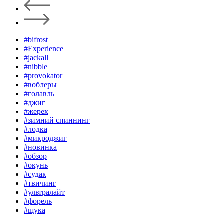
#bifrost
#Experience
#jackall
#nibble
#provokator
#воблеры
#голавль
#джиг
#жерех
#зимний спиннинг
#лодка
#микроджиг
#новинка
#обзор
#окунь
#судак
#твичинг
#ультралайт
#форель
#щука