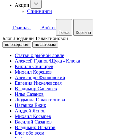
Акции
Спиннинги
Главная
Войти
Поиск
Корзина
Блог Людмилы Галактионовой
по разделам
по авторам
Статьи о рыбной ловле
Алексей Гранов/Щука - Клюка
Кирилл Снигирёв
Михаил Корешов
Александр Фроловский
Евгения Инжелевская
Владимир Савельев
Илья Сазанов
Людмила Галактионова
Наташка Ёжик
Андрей Яснов
Михаил Косырев
Василий Сазанов
Владимир Игнатов
Блог обо всем