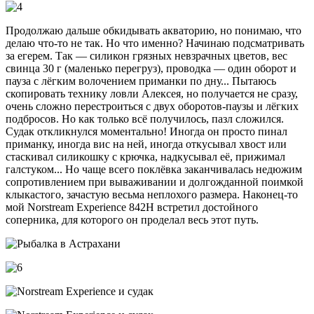
Продолжаю дальше обкидывать акваторию, но понимаю, что
делаю что-то не так. Но что именно? Начинаю подсматривать
за егерем. Так — силикон грязных невзрачных цветов, вес
свинца 30 г (маленько перегруз), проводка — один оборот и
пауза с лёгким волочением приманки по дну... Пытаюсь
скопировать технику ловли Алексея, но получается не сразу,
очень сложно перестроиться с двух оборотов-паузы и лёгких
подбросов. Но как только всё получилось, пазл сложился.
Судак откликнулся моментально! Иногда он просто пинал
приманку, иногда вис на ней, иногда откусывал хвост или
стаскивал силикошку с крючка, надкусывал её, прижимал
галстуком... Но чаще всего поклёвка заканчивалась недюжим
сопротивлением при вываживании и долгожданной поимкой
клыкастого, зачастую весьма неплохого размера. Наконец-то
мой Norstream Experience 842Н встретил достойного
соперника, для которого он проделал весь этот путь.