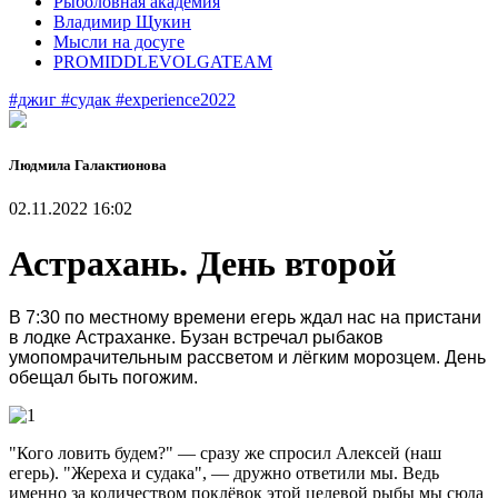
Рыболовная академия
Владимир Щукин
Мысли на досуге
PROMIDDLEVOLGATEAM
#джиг
#судак
#experience2022
Людмила Галактионова
02.11.2022 16:02
Астрахань. День второй
В 7:30 по местному времени егерь ждал нас на пристани
в лодке Астраханке. Бузан встречал рыбаков
умопомрачительным рассветом и лёгким морозцем. День
обещал быть погожим.
"Кого ловить будем?" — сразу же спросил Алексей (наш
егерь). "Жереха и судака", — дружно ответили мы. Ведь
именно за количеством поклёвок этой целевой рыбы мы сюда