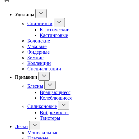
Удилища
Спиннинги
Классические
Кастинговые
Болонские
Маховые
Фидерные
Зимние
Коллекции
Специализации
Приманки
Блесны
Вращающиеся
Колеблющиеся
Силиконовые
Виброхвосты
Твистеры
Лески
Монофильные
Плетеные