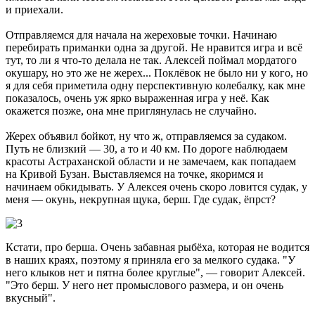
и приехали.
Отправляемся для начала на жереховые точки. Начинаю
перебирать приманки одна за другой. Не нравится игра и всё
тут, то ли я что-то делала не так. Алексей поймал мордатого
окушару, но это же не жерех... Поклёвок не было ни у кого, но
я для себя приметила одну перспективную колебалку, как мне
показалось, очень уж ярко выраженная игра у неё. Как
окажется позже, она мне приглянулась не случайно.
Жерех объявил бойкот, ну что ж, отправляемся за судаком.
Путь не близкий — 30, а то и 40 км. По дороге наблюдаем
красоты Астраханской области и не замечаем, как попадаем
на Кривой Бузан. Выставляемся на точке, якоримся и
начинаем обкидывать. У Алексея очень скоро ловится судак, у
меня — окунь, некрупная щука, берш. Где судак, ёпрст?
Кстати, про берша. Очень забавная рыбёха, которая не водится
в наших краях, поэтому я приняла его за мелкого судака. "У
него клыков нет и пятна более круглые", — говорит Алексей.
"Это берш. У него нет промыслового размера, и он очень
вкусный".