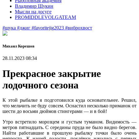
Рыболовная академия
Владимир Щукин
Мысли на досуге
PROMIDDLEVOLGATEAM
#щука
#джиг
#favoritejig2023
#виброхвост
Михаил Корешов
28.11.2023 08:34
Прекрасное закрытие
лодочного сезона
К этой рыбалке я подготовился куда основательнее. Решил,
что мельчить не буду совсем. Оснастил несколько приманок от
шести до восьми дюймов стингерами — и в бой!
Утро встретило морозцем и густым туманом. Видимость —
метров пятнадцать. С середины пруда не было видно берегов.
Найти работавшие в прошлую рыбалку точки было очень
непросто. К нашей радости, поклёвки начались с первых