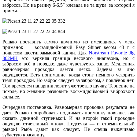
забросов. Но на резину 6-6,5″ клевала не та щука, за которой я
приехал.
Решаю поставить самую крупную из имеющихся у меня
приманок — восьмидюймовый Easy Shiner весом 43 г с
подвесом шестиграммовой капли. Для
Norstream Favorite Jig
862MH
это верхняя граница весового диапазона, но с
забросом всё в порядке, даже чувствуется запас. Медленная
равномерная проводка даётся легко. Задевы за дно
ощущаются. Есть понимание, когда стоит немного ускорить
темп проводки. Но заброс следует за забросом, а поклёвок нет.
Тем временем напарник ловит уже третью щучку. Терпение на
исходе, но желание разловить восьмидюймовый виброхвост
сильнее.
Очередная постановка. Равномерная проводка результата не
дает. Решаю попробовать поднимать приманку повыше, так
сказать длинной ступенькой. И на второй такой проводке
ощущаю отчетливый «тюк». Подсечка — и стремительный
рывок! Рыба давит как следует. Не спеша выкачиваю
зубастую красавицу.