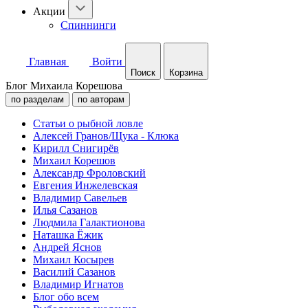
Акции
Спиннинги
Главная
Войти
Поиск
Корзина
Блог Михаила Корешова
по разделам
по авторам
Статьи о рыбной ловле
Алексей Гранов/Щука - Клюка
Кирилл Снигирёв
Михаил Корешов
Александр Фроловский
Евгения Инжелевская
Владимир Савельев
Илья Сазанов
Людмила Галактионова
Наташка Ёжик
Андрей Яснов
Михаил Косырев
Василий Сазанов
Владимир Игнатов
Блог обо всем