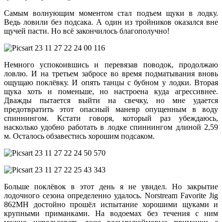
Самым волнующим моментом стал подъем щуки в лодку.
Ведь ловили без подсака. А один из тройников оказался вне
щучей пасти. Но всё закончилось благополучно!
Немного успокоившись и перевязав поводок, продолжаю
ловлю. И на третьем забросе во время подматывания вновь
ощущаю поклёвку. И опять танцы с бубном у лодки. Вторая
щука хоть и поменьше, но настроена куда агрессивнее.
Дважды пытается выйти на свечку, но мне удается
предотвратить этот опасный маневр опущенным в воду
спиннингом. Кстати говоря, который раз убеждаюсь,
насколько удобно работать в лодке спиннингом длиной 2,59
м. Осталось обзавестись хорошим подсаком.
Больше поклёвок в этот день я не увидел. Но закрытие
лодочного сезона определенно удалось. Norstream Favorite Jig
862MH достойно прошёл испытание хорошими щуками и
крупными приманками. На водоемах без течения с ним