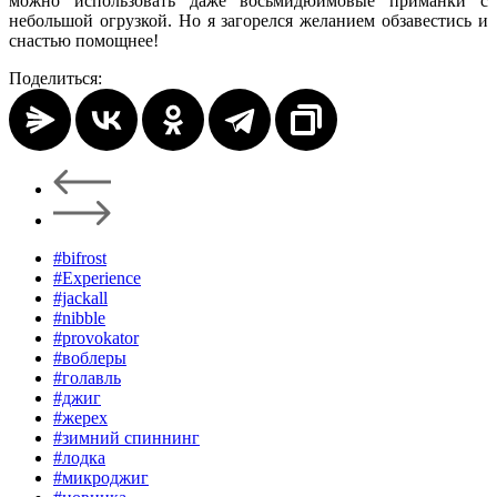
можно использовать даже восьмидюймовые приманки с
небольшой огрузкой. Но я загорелся желанием обзавестись и
снастью помощнее!
Поделиться:
#bifrost
#Experience
#jackall
#nibble
#provokator
#воблеры
#голавль
#джиг
#жерех
#зимний спиннинг
#лодка
#микроджиг