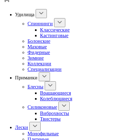
Удилища
Спиннинги
Классические
Кастинговые
Болонские
Маховые
Фидерные
Зимние
Коллекции
Специализации
Приманки
Блесны
Вращающиеся
Колеблющиеся
Силиконовые
Виброхвосты
Твистеры
Лески
Монофильные
Плетеные