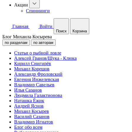
Акции
Спиннинги
Главная
Войти
Поиск
Корзина
Блог Михаила Косырева
по разделам
по авторам
Статьи о рыбной ловле
Алексей Гранов/Щука - Клюка
Кирилл Снигирёв
Михаил Корешов
Александр Фроловский
Евгения Инжелевская
Владимир Савельев
Илья Сазанов
Людмила Галактионова
Наташка Ёжик
Андрей Яснов
Михаил Косырев
Василий Сазанов
Владимир Игнатов
Блог обо всем