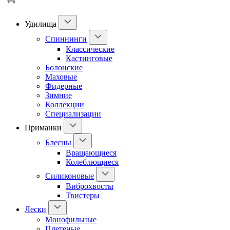
Удилища
Спиннинги
Классические
Кастинговые
Болонские
Маховые
Фидерные
Зимние
Коллекции
Специализации
Приманки
Блесны
Вращающиеся
Колеблющиеся
Силиконовые
Виброхвосты
Твистеры
Лески
Монофильные
Плетеные