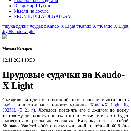
Рыболовная академия
Владимир Щукин
Мысли на досуге
PROMIDDLEVOLGATEAM
#щука
#джиг
#судак
#Kando-X Light
#Kando-X
#Kando-X Light
Jig
#kando-xlight
Михаил Косырев
12.11.2024 10:33
Прудовые судачки на Kando-
X Light
Съездили на один из прудов области, проверили активность
рыбы, и в этом мне помогло удилище
Kando-X Light Jig
832ML (5–21 г)
. Хотелось погонять его с джигом по всему
тестовому диапазону, понять, что оно может и как это будет
выглядеть в реальных условиях. Катушку взял с собой
Shimano Vanford 4000 с восьмижильной плетёнкой #0.6 (по