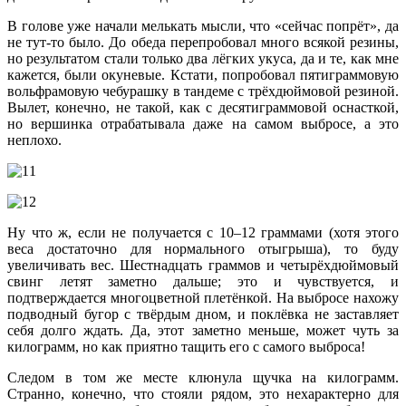
В голове уже начали мелькать мысли, что «сейчас попрёт», да
не тут-то было. До обеда перепробовал много всякой резины,
но результатом стали только два лёгких укуса, да и те, как мне
кажется, были окуневые. Кстати, попробовал пятиграммовую
вольфрамовую чебурашку в тандеме с трёхдюймовой резиной.
Вылет, конечно, не такой, как с десятиграммовой оснасткой,
но вершинка отрабатывала даже на самом выбросе, а это
неплохо.
Ну что ж, если не получается с 10–12 граммами (хотя этого
веса достаточно для нормального отыгрыша), то буду
увеличивать вес. Шестнадцать граммов и четырёхдюймовый
свинг летят заметно дальше; это и чувствуется, и
подтверждается многоцветной плетёнкой. На выбросе нахожу
подводный бугор с твёрдым дном, и поклёвка не заставляет
себя долго ждать. Да, этот заметно меньше, может чуть за
килограмм, но как приятно тащить его с самого выброса!
Следом в том же месте клюнула щучка на килограмм.
Странно, конечно, что стояли рядом, это нехарактерно для