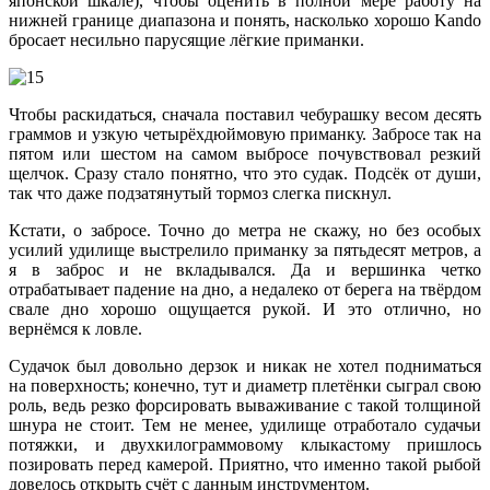
японской шкале), чтобы оценить в полной мере работу на
нижней границе диапазона и понять, насколько хорошо Kando
бросает несильно парусящие лёгкие приманки.
Чтобы раскидаться, сначала поставил чебурашку весом десять
граммов и узкую четырёхдюймовую приманку. Забросе так на
пятом или шестом на самом выбросе почувствовал резкий
щелчок. Сразу стало понятно, что это судак. Подсёк от души,
так что даже подзатянутый тормоз слегка пискнул.
Кстати, о забросе. Точно до метра не скажу, но без особых
усилий удилище выстрелило приманку за пятьдесят метров, а
я в заброс и не вкладывался. Да и вершинка четко
отрабатывает падение на дно, а недалеко от берега на твёрдом
свале дно хорошо ощущается рукой. И это отлично, но
вернёмся к ловле.
Судачок был довольно дерзок и никак не хотел подниматься
на поверхность; конечно, тут и диаметр плетёнки сыграл свою
роль, ведь резко форсировать вываживание с такой толщиной
шнура не стоит. Тем не менее, удилище отработало судачьи
потяжки, и двухкилограммовому клыкастому пришлось
позировать перед камерой. Приятно, что именно такой рыбой
довелось открыть счёт с данным инструментом.