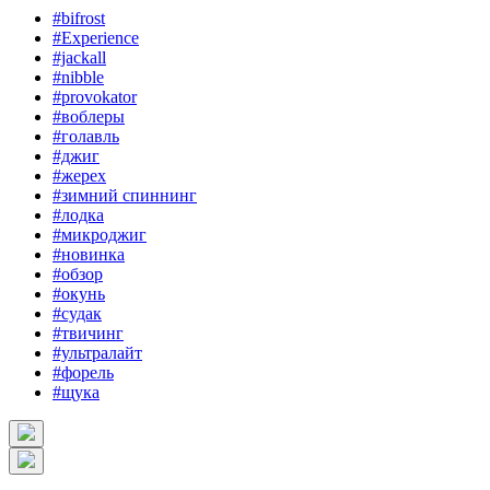
#bifrost
#Experience
#jackall
#nibble
#provokator
#воблеры
#голавль
#джиг
#жерех
#зимний спиннинг
#лодка
#микроджиг
#новинка
#обзор
#окунь
#судак
#твичинг
#ультралайт
#форель
#щука