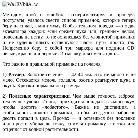
Методом проб и ошибок, экспериментируя и проверяя
постулаты, удалось свести список приманок, которые теперь
беру на сплав, к минимуму. В обязательном порядке — по два
экземпляра каждой: если срежет щука или, грешным делом,
повесишь на ветку, то не останешься без уловистой приманки
и не будешь плыть оставшуюся часть пути просто так.
Непременно беру с собой три маркера для подписи CD:
белый, красный и черный. И смывку, для смены цвета.
Что важно в правильной приманке на голавля:
1)
Размер
. Золотое сечение — 42-44 мм. Это не много и не
мало. Отсекается мелочь голавля, охотно реагируют щука и
окунь. Крючки нормального размера.
2)
Полетные характеристики
. Чем выше точность заброса,
тем лучше уловы. Иногда приходится попадать в «копеечку»,
чтобы достать «лобастого». Важна не дистанция, а
стабильность полета приманки, чтобы из десяти забросов
десять попали в цель. Промах — и остаешься без поклевки
или просто убиваешь точку, снимая приманку с ветки или
отцепляя от водной растительности.