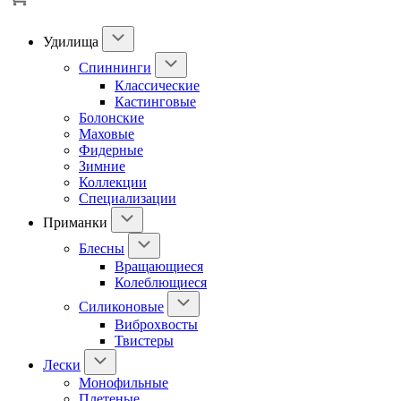
Удилища
Спиннинги
Классические
Кастинговые
Болонские
Маховые
Фидерные
Зимние
Коллекции
Специализации
Приманки
Блесны
Вращающиеся
Колеблющиеся
Силиконовые
Виброхвосты
Твистеры
Лески
Монофильные
Плетеные