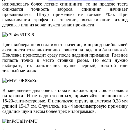
использовать более легкие спиннинги, то на пределе теста
снижается точность заброса, спиннинг начинает
проваливаться. Шнур применяю не тоньше #0.6. При
вываживании трофея на течении, вытаскивании из-под
деревьев или из коряг, нужен запас прочности.
Цвет воблера не всегда имеет значение, в период наибольшей
активности голавль отлично ловится на падении («на плюх»).
Поклевка происходит сразу после падения приманки. Главное
попасть точно в место стоянки рыбы. Но если нужно
выбирать, то, однозначно, лучше черный, золотой или
зеленый металик.
В завершение дам совет: ставьте поводок при ловле голавля
на крэнки. И не надо стесняться, применяйте полноценные
15-20-сантиметровые. Я использую струну диаметром 0,28 мм
длиной 15-17 см. Случалось, на 44 миллиметровую приманку
садились щуки весом более трех килограммов.