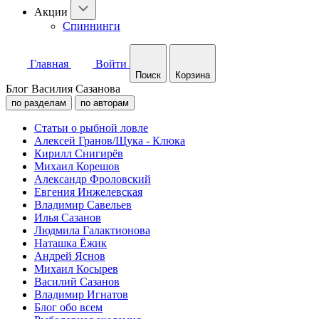
Акции
Спиннинги
Главная
Войти
Поиск
Корзина
Блог Василия Сазанова
по разделам
по авторам
Статьи о рыбной ловле
Алексей Гранов/Щука - Клюка
Кирилл Снигирёв
Михаил Корешов
Александр Фроловский
Евгения Инжелевская
Владимир Савельев
Илья Сазанов
Людмила Галактионова
Наташка Ёжик
Андрей Яснов
Михаил Косырев
Василий Сазанов
Владимир Игнатов
Блог обо всем