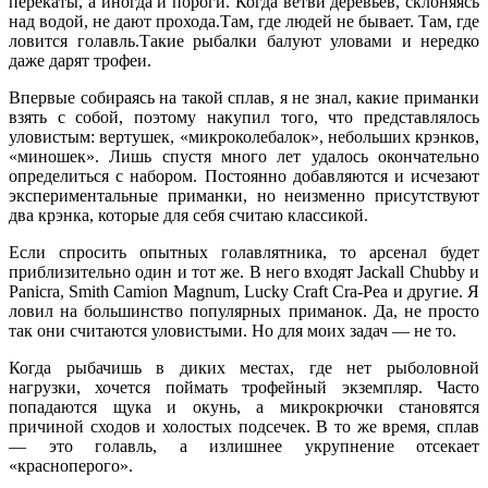
перекаты, а иногда и пороги. Когда ветви деревьев, склоняясь
над водой, не дают прохода.Там, где людей не бывает. Там, где
ловится голавль.Такие рыбалки балуют уловами и нередко
даже дарят трофеи.
Впервые собираясь на такой сплав, я не знал, какие приманки
взять с собой, поэтому накупил того, что представлялось
уловистым: вертушек, «микроколебалок», небольших крэнков,
«миношек». Лишь спустя много лет удалось окончательно
определиться с набором. Постоянно добавляются и исчезают
экспериментальные приманки, но неизменно присутствуют
два крэнка, которые для себя считаю классикой.
Если спросить опытных голавлятника, то арсенал будет
приблизительно один и тот же. В него входят Jackall Chubby и
Panicra, Smith Camion Мagnum, Lucky Craft Cra-Pea и другие. Я
ловил на большинство популярных приманок. Да, не просто
так они считаются уловистыми. Но для моих задач — не то.
Когда рыбачишь в диких местах, где нет рыболовной
нагрузки, хочется поймать трофейный экземпляр. Часто
попадаются щука и окунь, а микрокрючки становятся
причиной сходов и холостых подсечек. В то же время, сплав
— это голавль, а излишнее укрупнение отсекает
«красноперого».