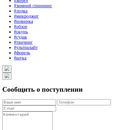
#жерех
#зимний спиннинг
#лодка
#микроджиг
#новинка
#обзор
#окунь
#судак
#твичинг
#ультралайт
#форель
#щука
Сообщить о поступлении