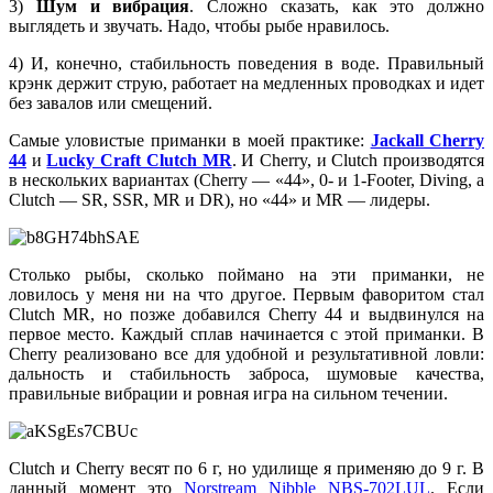
3)
Шум и вибрация
. Сложно сказать, как это должно
выглядеть и звучать. Надо, чтобы рыбе нравилось.
4) И, конечно, стабильность поведения в воде. Правильный
крэнк держит струю, работает на медленных проводках и идет
без завалов или смещений.
Самые уловистые приманки в моей практике:
Jackall Cherry
44
и
Lucky Craft Clutch MR
. И Cherry, и Clutch производятся
в нескольких вариантах (Cherry — «44», 0- и 1-Footer, Diving, а
Clutch — SR, SSR, MR и DR), но «44» и MR — лидеры.
Столько рыбы, сколько поймано на эти приманки, не
ловилось у меня ни на что другое. Первым фаворитом стал
Clutch MR, но позже добавился Cherry 44 и выдвинулся на
первое место. Каждый сплав начинается с этой приманки. В
Cherry реализовано все для удобной и результативной ловли:
дальность и стабильность заброса, шумовые качества,
правильные вибрации и ровная игра на сильном течении.
Clutch и Cherry весят по 6 г, но удилище я применяю до 9 г. В
данный момент это
Norstream Nibble NBS-702LUL
. Если