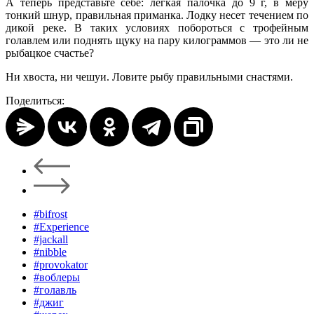
А теперь представьте себе: легкая палочка до 9 г, в меру
тонкий шнур, правильная приманка. Лодку несет течением по
дикой реке. В таких условиях побороться с трофейным
голавлем или поднять щуку на пару килограммов — это ли не
рыбацкое счастье?
Ни хвоста, ни чешуи. Ловите рыбу правильными снастями.
Поделиться:
#bifrost
#Experience
#jackall
#nibble
#provokator
#воблеры
#голавль
#джиг