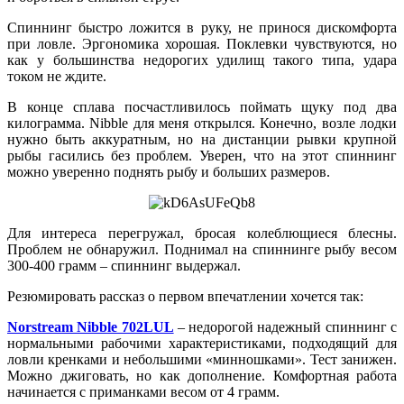
Спиннинг быстро ложится в руку, не принося дискомфорта
при ловле. Эргономика хорошая. Поклевки чувствуются, но
как у большинства недорогих удилищ такого типа, удара
током не ждите.
В конце сплава посчастливилось поймать щуку под два
килограмма. Nibble для меня открылся. Конечно, возле лодки
нужно быть аккуратным, но на дистанции рывки крупной
рыбы гасились без проблем. Уверен, что на этот спиннинг
можно уверенно поднять рыбу и больших размеров.
Для интереса перегружал, бросая колеблющиеся блесны.
Проблем не обнаружил. Поднимал на спиннинге рыбу весом
300-400 грамм – спиннинг выдержал.
Резюмировать рассказ о первом впечатлении хочется так:
Norstream Nibble 702LUL
– недорогой надежный спиннинг с
нормальными рабочими характеристиками, подходящий для
ловли кренками и небольшими «минношками». Тест занижен.
Можно джиговать, но как дополнение. Комфортная работа
начинается с приманками весом от 4 грамм.