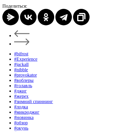
Поделиться:
#bifrost
#Experience
#jackall
#nibble
#provokator
#воблеры
#голавль
#джиг
#жерех
#зимний спиннинг
#лодка
#микроджиг
#новинка
#обзор
#окунь