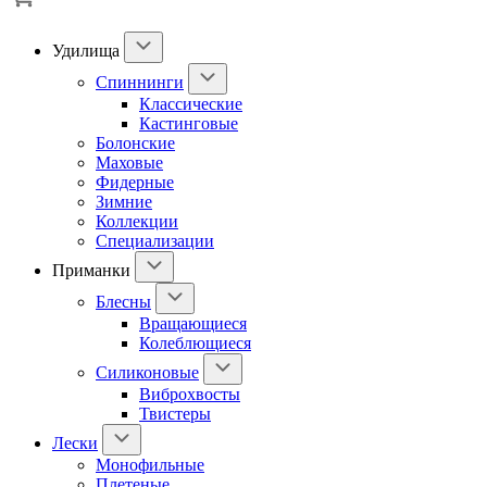
Удилища
Спиннинги
Классические
Кастинговые
Болонские
Маховые
Фидерные
Зимние
Коллекции
Специализации
Приманки
Блесны
Вращающиеся
Колеблющиеся
Силиконовые
Виброхвосты
Твистеры
Лески
Монофильные
Плетеные