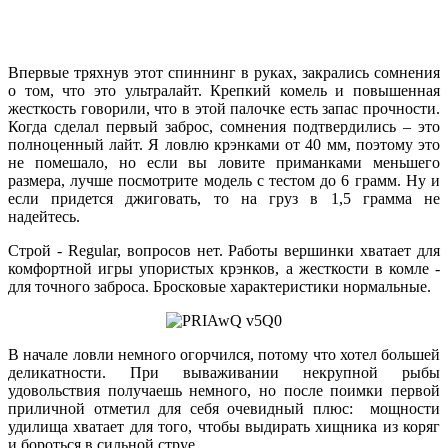
Впервые тряхнув этот спиннинг в руках, закрались сомнения
о том, что это ультралайт. Крепкий комель и повышенная
жесткость говорили, что в этой палочке есть запас прочности.
Когда сделал первый заброс, сомнения подтвердились – это
полноценный лайт. Я ловлю крэнками от 40 мм, поэтому это
не помешало, но если вы ловите приманками меньшего
размера, лучше посмотрите модель с тестом до 6 грамм. Ну и
если придется джиговать, то на груз в 1,5 грамма не
надейтесь.
Строй - Regular, вопросов нет. Работы вершинки хватает для
комфортной игры упористых крэнков, а жесткости в комле -
для точного заброса. Бросковые характеристики нормальные.
В начале ловли немного огорчился, потому что хотел большей
деликатности. При вываживании некрупной рыбы
удовольствия получаешь немного, но после поимки первой
приличной отметил для себя очевидный плюс: мощности
удилища хватает для того, чтобы выдирать хищника из коряг
и бороться в сильной струе.