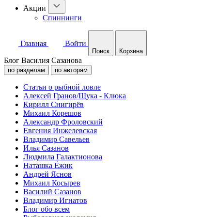
Акции
Спиннинги
Главная
Войти
Поиск
Корзина
Блог Василия Сазанова
по разделам
по авторам
Статьи о рыбной ловле
Алексей Гранов/Щука - Клюка
Кирилл Снигирёв
Михаил Корешов
Александр Фроловский
Евгения Инжелевская
Владимир Савельев
Илья Сазанов
Людмила Галактионова
Наташка Ёжик
Андрей Яснов
Михаил Косырев
Василий Сазанов
Владимир Игнатов
Блог обо всем