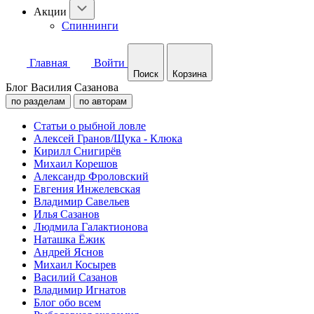
Акции
Спиннинги
Главная
Войти
Поиск
Корзина
Блог Василия Сазанова
по разделам
по авторам
Статьи о рыбной ловле
Алексей Гранов/Щука - Клюка
Кирилл Снигирёв
Михаил Корешов
Александр Фроловский
Евгения Инжелевская
Владимир Савельев
Илья Сазанов
Людмила Галактионова
Наташка Ёжик
Андрей Яснов
Михаил Косырев
Василий Сазанов
Владимир Игнатов
Блог обо всем