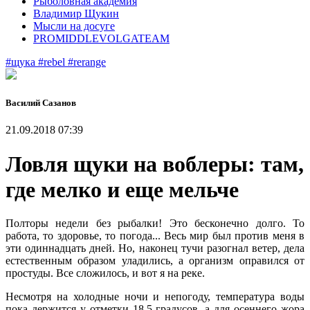
Рыболовная академия
Владимир Щукин
Мысли на досуге
PROMIDDLEVOLGATEAM
#щука
#rebel
#rerange
Василий Сазанов
21.09.2018 07:39
Ловля щуки на воблеры: там,
где мелко и еще мельче
Полторы недели без рыбалки! Это бесконечно долго. То
работа, то здоровье, то погода... Весь мир был против меня в
эти одиннадцать дней. Но, наконец тучи разогнал ветер, дела
естественным образом уладились, а организм оправился от
простуды. Все сложилось, и вот я на реке.
Несмотря на холодные ночи и непогоду, температура воды
пока держится у отметки 18,5 градусов, а для осеннего жора