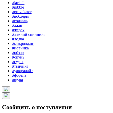
#jackall
#nibble
#provokator
#воблеры
#голавль
#джиг
#жерех
#зимний спиннинг
#лодка
#микроджиг
#новинка
#обзор
#окунь
#судак
#твичинг
#ультралайт
#форель
#щука
Сообщить о поступлении