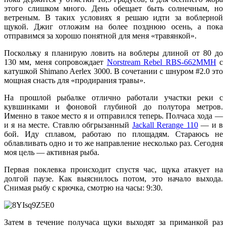
этого слишком много. День обещает быть солнечным, но
ветреным. В таких условиях я решаю идти за воблерной
щукой. Джиг отложим на более позднюю осень, а пока
отправимся за хорошо понятной для меня «травянкой».
Поскольку я планирую ловить на воблеры длиной от 80 до
130 мм, меня сопровождает
Norstream Rebel RBS-662MMH
с
катушкой Shimano Aerlex 3000. В сочетании с шнуром #2.0 это
мощная снасть для «продирания травы».
На прошлой рыбалке отлично работали участки реки с
кувшинками и фоновой глубиной до полутора метров.
Именно в такое место я и отправился теперь. Полчаса хода —
и я на месте. Ставлю обгрызанный
Jackall Rerange 110
— и в
бой. Иду сплавом, работаю по площадям. Стараюсь не
облавливать одно и то же направление несколько раз. Сегодня
моя цель — активная рыба.
Первая поклевка происходит спустя час, щука атакует на
долгой паузе. Как выяснилось потом, это начало выхода.
Снимая рыбу с крючка, смотрю на часы: 9:30.
Затем в течение получаса щуки выходят за приманкой раз