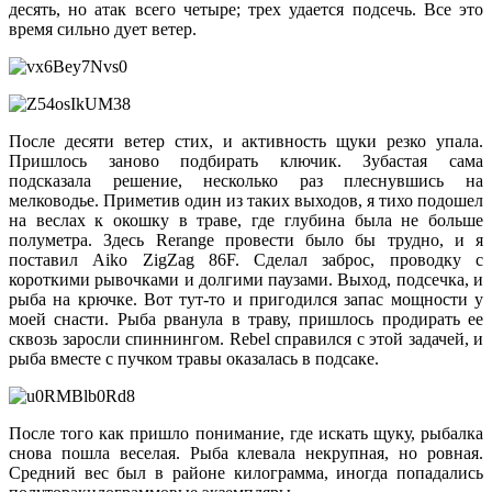
десять, но атак всего четыре; трех удается подсечь. Все это
время сильно дует ветер.
После десяти ветер стих, и активность щуки резко упала.
Пришлось заново подбирать ключик. Зубастая сама
подсказала решение, несколько раз плеснувшись на
мелководье. Приметив один из таких выходов, я тихо подошел
на веслах к окошку в траве, где глубина была не больше
полуметра. Здесь Rerange провести было бы трудно, и я
поставил Aiko ZigZag 86F. Сделал заброс, проводку с
короткими рывочками и долгими паузами. Выход, подсечка, и
рыба на крючке. Вот тут-то и пригодился запас мощности у
моей снасти. Рыба рванула в траву, пришлось продирать ее
сквозь заросли спиннингом. Rebel справился с этой задачей, и
рыба вместе с пучком травы оказалась в подсаке.
После того как пришло понимание, где искать щуку, рыбалка
снова пошла веселая. Рыба клевала некрупная, но ровная.
Средний вес был в районе килограмма, иногда попадались