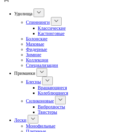
Удилища
Спиннинги
Классические
Кастинговые
Болонские
Маховые
Фидерные
Зимние
Коллекции
Специализации
Приманки
Блесны
Вращающиеся
Колеблющиеся
Силиконовые
Виброхвосты
Твистеры
Лески
Монофильные
Плетеные