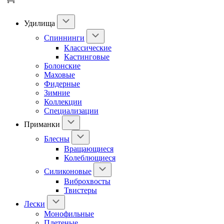
Удилища
Спиннинги
Классические
Кастинговые
Болонские
Маховые
Фидерные
Зимние
Коллекции
Специализации
Приманки
Блесны
Вращающиеся
Колеблющиеся
Силиконовые
Виброхвосты
Твистеры
Лески
Монофильные
Плетеные