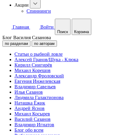
Акции
Спиннинги
Главная
Войти
Поиск
Корзина
Блог Василия Сазанова
по разделам
по авторам
Статьи о рыбной ловле
Алексей Гранов/Щука - Клюка
Кирилл Снигирёв
Михаил Корешов
Александр Фроловский
Евгения Инжелевская
Владимир Савельев
Илья Сазанов
Людмила Галактионова
Наташка Ёжик
Андрей Яснов
Михаил Косырев
Василий Сазанов
Владимир Игнатов
Блог обо всем