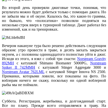
Во второй день проверяли джиговые точки, понимая, что
результата можно будет добиться только с помощью джига. Но
не забыли мы и об окуне. Казалось бы, это какие-то граммы,
но бывало, что «полосатики» позволяли подняться на
несколько строк вверх в турнирной таблице. Джиг работал без
изменений, как и на тренировках.
Вечером накануне тура было решено действовать следующим
образом: утро провести в траве, в десять заехать закрыться
окунем, а с половины одиннадцатого полностью уйти в джиг.
Исходя из этого, я взял с собой три снасти:
Norstream Gravity
892MH
с катушкой Shimano Biomaster 5000PG,
Norstream
Spiker II 742MMH
с катушкой Stinger Aggregate 3000 и
Norstream Avatar 762LML
c катушкой Stinger Innova NS 2500.
Приманки, которыми ловили, все показаны на фото. По
воблерам ничего не скажу, поскольку ни одной воблерной
рыбы мы не поймали.
Суббота. Регистрация, жеребьевка, и долгожданный старт.
Все по плану. Прежде всего отправляемся в траву. На