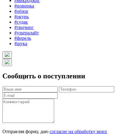
#микроджиг
#новинка
#обзор
#окунь
#судак
#твичинг
#ультралайт
#форель
#щука
Сообщить о поступлении
Отправляя форму, даю
согласие на обработку моих