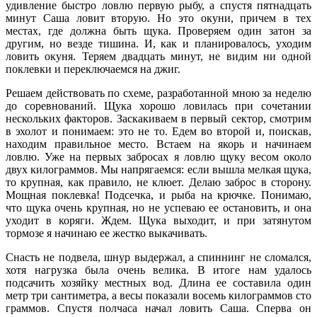
удивление быстро ловлю первую рыбу, а спустя пятнадцать
минут Саша ловит вторую. Но это окуни, причем в тех
местах, где должна быть щука. Проверяем один затон за
другим, но везде тишина. И, как и планировалось, уходим
ловить окуня. Теряем двадцать минут, не видим ни одной
поклевки и переключаемся на джиг.
Решаем действовать по схеме, разработанной мною за неделю
до соревнований. Щука хорошо ловилась при сочетании
нескольких факторов. Заскакиваем в первый сектор, смотрим
в эхолот и понимаем: это не то. Едем во второй и, поискав,
находим правильное место. Встаем на якорь и начинаем
ловлю. Уже на первых забросах я ловлю щуку весом около
двух килограммов. Мы напрягаемся: если вышла мелкая щука,
то крупная, как правило, не клюет. Делаю заброс в сторону.
Мощная поклевка! Подсечка, и рыба на крючке. Понимаю,
что щука очень крупная, но не успеваю ее остановить, и она
уходит в коряги. Ждем. Щука выходит, и при затянутом
тормозе я начинаю ее жестко выкачивать.
Снасть не подвела, шнур выдержал, а спиннинг не сломался,
хотя нагрузка была очень велика. В итоге нам удалось
подсачить хозяйку местных вод. Длина ее составила один
метр три сантиметра, а весы показали восемь килограммов сто
граммов. Спустя полчаса начал ловить Саша. Сперва он