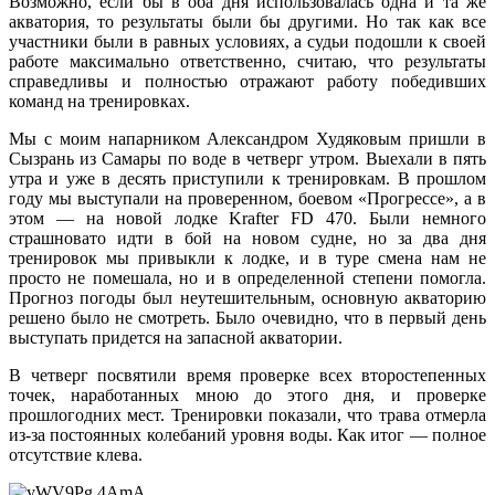
Возможно, если бы в оба дня использовалась одна и та же
акватория, то результаты были бы другими. Но так как все
участники были в равных условиях, а судьи подошли к своей
работе максимально ответственно, считаю, что результаты
справедливы и полностью отражают работу победивших
команд на тренировках.
Мы с моим напарником Александром Худяковым пришли в
Сызрань из Самары по воде в четверг утром. Выехали в пять
утра и уже в десять приступили к тренировкам. В прошлом
году мы выступали на проверенном, боевом «Прогрессе», а в
этом — на новой лодке Krafter FD 470. Были немного
страшновато идти в бой на новом судне, но за два дня
тренировок мы привыкли к лодке, и в туре смена нам не
просто не помешала, но и в определенной степени помогла.
Прогноз погоды был неутешительным, основную акваторию
решено было не смотреть. Было очевидно, что в первый день
выступать придется на запасной акватории.
В четверг посвятили время проверке всех второстепенных
точек, наработанных мною до этого дня, и проверке
прошлогодних мест. Тренировки показали, что трава отмерла
из-за постоянных колебаний уровня воды. Как итог — полное
отсутствие клева.