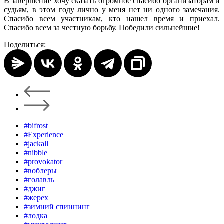
В завершение хочу сказать огромное спасибо организаторам и
судьям, в этом году лично у меня нет ни одного замечания.
Спасибо всем участникам, кто нашел время и приехал.
Спасибо всем за честную борьбу. Победили сильнейшие!
Поделиться:
#bifrost
#Experience
#jackall
#nibble
#provokator
#воблеры
#голавль
#джиг
#жерех
#зимний спиннинг
#лодка