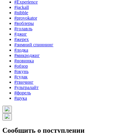
#Experience
#jackall
#nibble
#provokator
#воблеры
#голавль
#джиг
#жерех
#зимний спиннинг
#лодка
#микроджиг
#новинка
#обзор
#окунь
#судак
#твичинг
#ультралайт
#форель
#щука
Сообщить о поступлении