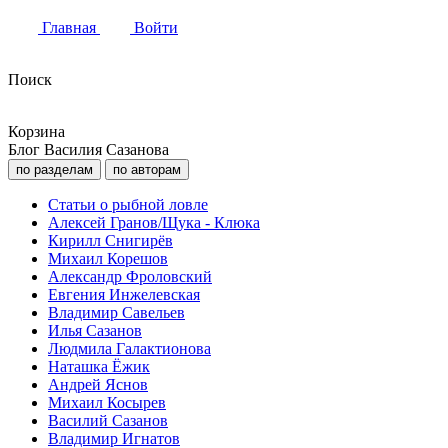
Главная
Войти
Поиск
Корзина
Блог Василия Сазанова
по разделам
по авторам
Статьи о рыбной ловле
Алексей Гранов/Щука - Клюка
Кирилл Снигирёв
Михаил Корешов
Александр Фроловский
Евгения Инжелевская
Владимир Савельев
Илья Сазанов
Людмила Галактионова
Наташка Ёжик
Андрей Яснов
Михаил Косырев
Василий Сазанов
Владимир Игнатов