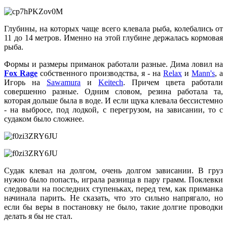
Глубины, на которых чаще всего клевала рыба, колебались от
11 до 14 метров. Именно на этой глубине держалась кормовая
рыба.
Формы и размеры приманок работали разные. Дима ловил на
Fox Rage
собственного производства, я - на
Relax
и
Mann's
, а
Игорь на
Sawamura
и
Keitech
. Причем цвета работали
совершенно разные. Одним словом, резина работала та,
которая дольше была в воде. И если щука клевала бессистемно
- на выбросе, под лодкой, с перегрузом, на зависании, то с
судаком было сложнее.
Судак клевал на долгом, очень долгом зависании. В груз
нужно было попасть, играла разница в пару грамм. Поклевки
следовали на последних ступеньках, перед тем, как приманка
начинала парить. Не сказать, что это сильно напрягало, но
если бы веры в постановку не было, такие долгие проводки
делать я бы не стал.