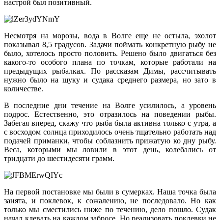
настрой был позитивный.
Несмотря на морозы, вода в Волге еще не остыла, эхолот
показывал 8,5 градусов. Задачи поймать конкретную рыбу не
было, хотелось просто половить. Решено было двигаться без
какого-то особого плана по точкам, которые работали на
предыдущих рыбалках. По рассказам Димы, рассчитывать
нужно было на щуку и судака среднего размера, но зато в
количестве.
В последние дни течение на Волге усилилось, а уровень
подрос. Естественно, это отразилось на поведении рыбы.
Забегая вперед, скажу что рыба была активна только с утра, а
с восходом солнца приходилось очень тщательно работать над
подачей приманки, чтобы соблазнить прижатую ко дну рыбу.
Веса, которыми мы ловили в этот день, колебались от
тридцати до шестидесяти грамм.
На первой постановке мы были в сумерках. Наша точка была
занята, и поклевок, к сожалению, не последовало. Но как
только мы сместились ниже по течению, дело пошло. Судак
начал клевать на каждом забросе. Но реализовать поклевки не