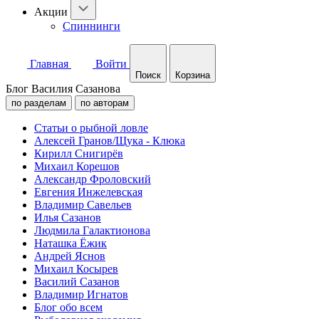
Акции
Спиннинги
Главная
Войти
Поиск
Корзина
Блог Василия Сазанова
по разделам
по авторам
Статьи о рыбной ловле
Алексей Гранов/Щука - Клюка
Кирилл Снигирёв
Михаил Корешов
Александр Фроловский
Евгения Инжелевская
Владимир Савельев
Илья Сазанов
Людмила Галактионова
Наташка Ёжик
Андрей Яснов
Михаил Косырев
Василий Сазанов
Владимир Игнатов
Блог обо всем