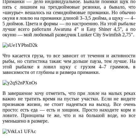
Приманки — дело индивидуальное. Бывали поимки щук по
пять с лишним на трехдюймовые резинки, а бывало, что
«шнурье» вешалось на семидюймовые приманки. Но обычно
окуня я ловлю на приманки длиной 3–3,5 дюйма, а щуку — 4–
5 дюймов. Цвета и формы — по настроению. На этой рыбалке
лучше всего работали Awaruna 4″ и Easy Shiner 4,5″, а по
окуню — мой любимый разведчик
Lunker City Swimfish
2,75″.
Что касается груза, то все зависит от течения и активности
рыбы, но статистика такая: чем дольше пауза, тем лучше. На
этой рыбалке я ловил щуку с грузом 4–7 граммов, в
зависимости от глубины и размера приманки.
В завершение хочу отметить, что при ловле на малых реках
важно не тратить время на пустые участки. Если не видите
признаков жизни, не стоит надеяться на выход. Все очень
просто: есть еда — есть и хищник. Просто находите корм и
ловите. Принципы те же, что и на большой воде, но все
уменьшено в размере.