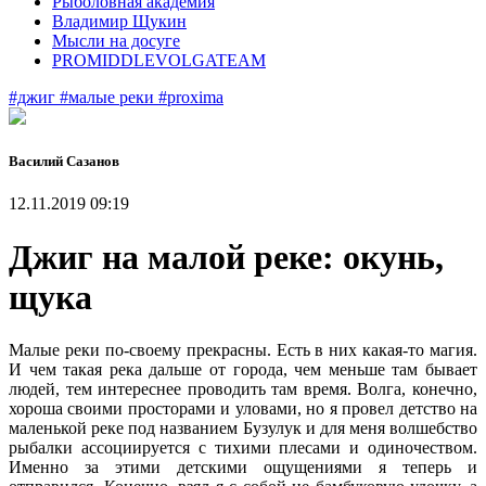
Рыболовная академия
Владимир Щукин
Мысли на досуге
PROMIDDLEVOLGATEAM
#джиг
#малые реки
#proxima
Василий Сазанов
12.11.2019 09:19
Джиг на малой реке: окунь,
щука
Малые реки по-своему прекрасны. Есть в них какая-то магия.
И чем такая река дальше от города, чем меньше там бывает
людей, тем интереснее проводить там время. Волга, конечно,
хороша своими просторами и уловами, но я провел детство на
маленькой реке под названием Бузулук и для меня волшебство
рыбалки ассоциируется с тихими плесами и одиночеством.
Именно за этими детскими ощущениями я теперь и