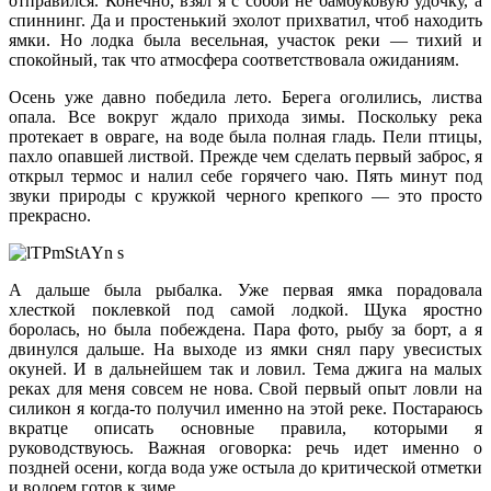
отправился. Конечно, взял я с собой не бамбуковую удочку, а
спиннинг. Да и простенький эхолот прихватил, чтоб находить
ямки. Но лодка была весельная, участок реки — тихий и
спокойный, так что атмосфера соответствовала ожиданиям.
Осень уже давно победила лето. Берега оголились, листва
опала. Все вокруг ждало прихода зимы. Поскольку река
протекает в овраге, на воде была полная гладь. Пели птицы,
пахло опавшей листвой. Прежде чем сделать первый заброс, я
открыл термос и налил себе горячего чаю. Пять минут под
звуки природы с кружкой черного крепкого — это просто
прекрасно.
А дальше была рыбалка. Уже первая ямка порадовала
хлесткой поклевкой под самой лодкой. Щука яростно
боролась, но была побеждена. Пара фото, рыбу за борт, а я
двинулся дальше. На выходе из ямки снял пару увесистых
окуней. И в дальнейшем так и ловил. Тема джига на малых
реках для меня совсем не нова. Свой первый опыт ловли на
силикон я когда-то получил именно на этой реке. Постараюсь
вкратце описать основные правила, которыми я
руководствуюсь. Важная оговорка: речь идет именно о
поздней осени, когда вода уже остыла до критической отметки
и водоем готов к зиме.