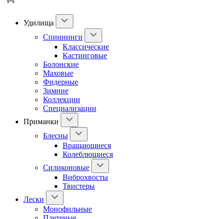
Удилища
Спиннинги
Классические
Кастинговые
Болонские
Маховые
Фидерные
Зимние
Коллекции
Специализации
Приманки
Блесны
Вращающиеся
Колеблющиеся
Силиконовые
Виброхвосты
Твистеры
Лески
Монофильные
Плетеные