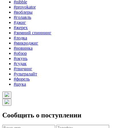
#nibble
#provokator
#воблеры
#голавль
#джиг
#жерех
#зимний спиннинг
#лодка
#микроджиг
#новинка
#обзор
#окунь
#судак
#твичинг
#ультралайт
#форель
#щука
Сообщить о поступлении