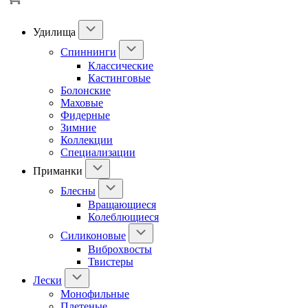
Удилища
Спиннинги
Классические
Кастинговые
Болонские
Маховые
Фидерные
Зимние
Коллекции
Специализации
Приманки
Блесны
Вращающиеся
Колеблющиеся
Силиконовые
Виброхвосты
Твистеры
Лески
Монофильные
Плетеные