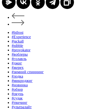
#bifrost
#Experience
#jackall
#nibble
#provokator
#воблеры
#голавль
#джиг
#жерех
#зимний спиннинг
#лодка
#микроджиг
#новинка
#обзор
#окунь
#судак
#твичинг
#ультралайт