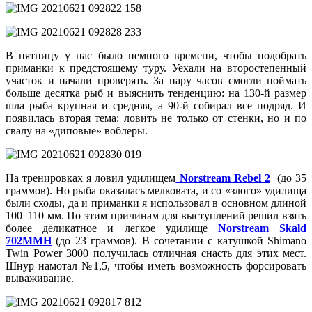
В пятницу у нас было немного времени, чтобы подобрать
приманки к предстоящему туру. Уехали на второстепенный
участок и начали проверять. За пару часов смогли поймать
больше десятка рыб и выяснить тенденцию: на 130-й размер
шла рыба крупная и средняя, а 90-й собирал все подряд. И
появилась вторая тема: ловить не только от стенки, но и по
свалу на «диповые» воблеры.
На тренировках я ловил удилищем
Norstream Rebel 2
(до 35
граммов). Но рыба оказалась мелковата, и со «злого» удилища
были сходы, да и приманки я использовал в основном длиной
100–110 мм. По этим причинам для выступлений решил взять
более деликатное и легкое удилище
Norstream Skald
702MMH
(до 23 граммов). В сочетании с катушкой Shimano
Twin Power 3000 получилась отличная снасть для этих мест.
Шнур намотал №1,5, чтобы иметь возможность форсировать
вываживание.