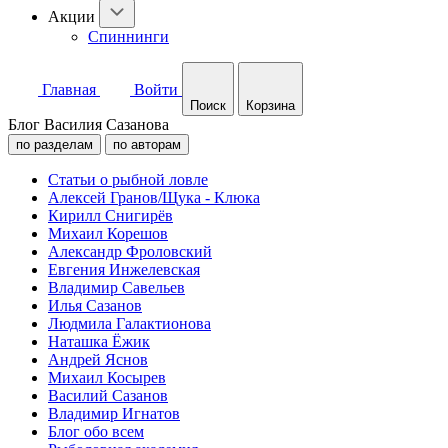
Акции
Спиннинги
Главная
Войти
Поиск
Корзина
Блог Василия Сазанова
по разделам
по авторам
Статьи о рыбной ловле
Алексей Гранов/Щука - Клюка
Кирилл Снигирёв
Михаил Корешов
Александр Фроловский
Евгения Инжелевская
Владимир Савельев
Илья Сазанов
Людмила Галактионова
Наташка Ёжик
Андрей Яснов
Михаил Косырев
Василий Сазанов
Владимир Игнатов
Блог обо всем