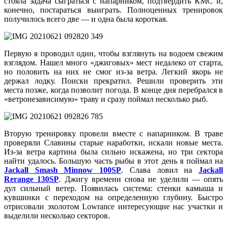
стояла задача сыграться с напарником, подтвердить КМС и,
конечно, постараться выиграть. Полноценных тренировок
получилось всего две — и одна была короткая.
Первую я проводил один, чтобы взглянуть на водоем свежим
взглядом. Нашел много «джиговых» мест недалеко от старта,
но половить на них не смог из-за ветра. Легкий якорь не
держал лодку. Поиски прекратил. Решили проверить эти
места позже, когда позволит погода. В конце дня перебрался в
«ветронезависимую» траву и сразу поймал несколько рыб.
Вторую тренировку провели вместе с напарником. В траве
проверяли Славины старые наработки, искали новые места.
Из-за ветра картина была сильно искажена, но три сектора
найти удалось. Большую часть рыбы в этот день я поймал на
Jackall Smash Minnow 100SP
. Слава ловил на
Jackall
Rerange 130SP
. Джигу времени снова не уделили — опять
дул сильный ветер. Появилась система: стенки камыша и
кувшинки с переходом на определенную глубину. Быстро
отрисовали эхолотом Lowrance интересующие нас участки и
выделили несколько секторов.