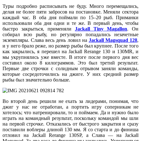
Туры подробно расписывать не буду. Много перемещались,
делая не более пяти забросов на постановке. Меняли сектора
каждый час. В оба дня поймали по 15–20 рыб. Приманки
использовали оба дня одни и те же. В первый день, чтобы
быстро закрыться, применяли
Jackall Tiny Magallon
. Он
собирал всю рыбу, но регулярно попадались незачетные
экземпляры. Слава весь день ловил на
Jackall Magsquad 128
,
и у него брало реже, но размер рыбы был крупнее. После того
как закрылись, я перешел на Jackall Rerange 130 и 130MR, и
мы укрупнялись уже вместе. В итоге после первого дня вес
составил около 8 килограммов. Это был третий результат.
Первые две строчки с солидным отрывом заняли команды,
которые сосредоточились на джиге. У них средний размер
рыбы был значительно больше.
Во второй день решили не ехать за лидерами, понимая, что
джиг у нас не отработан, а портить игру соперникам не
хотелось; что натренировали, то и поймаем. Да и нужно было
играть на командный результат, поскольку командой мы шли
на первой строчке. Отказались от быстрого закрытия и сразу
поставили воблеры длиной 130 мм. Я со старта и до финиша
отловил на Jackall Rerange 130SP, а Слава — на Jackall
Magsquad. За два часа до финиша мы закрылись. Укрупниться