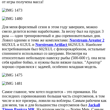
от игры получена масса!
Для меня форелевый сезон в этом году завершен, можно
смело делится всеми наработками. За весну был на прудах 3
раза — один тренировочный и два соревновательных дня.
Ловил одними и теми же комплектами:
Norstream Areator 2
602XUL и 612UL и
Norstream Artifact
662SULS. Наиболее
востребованным был 602XUL с флюорокарбоном, остальные
спиннинги использовал со шнурами. Несмотря на
относительно небольшую навеску рыбы (500-600 г), она вела
себя крайне бойко, и нужны были вязкие палки. "Ареатор"
хорошо справлялся с задачей, особенно младшая модель.
Самое главное, чем хотел поделится – это приманки. На
последних соревнованиях большая часть спортсменов, в том
числе и все призеры, ловили на воблеры. Самым рабочим как
для меня, так и для большинства спортсменов был
Jackall
Timon Panicra MR
. На втором месте — Nories Mets. Самым