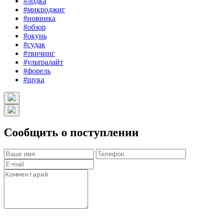
#лодка
#микроджиг
#новинка
#обзор
#окунь
#судак
#твичинг
#ультралайт
#форель
#щука
Сообщить о поступлении