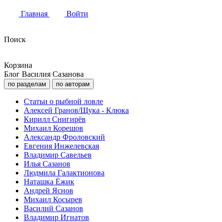
Главная
Войти
Поиск
Корзина
Блог Василия Сазанова
по разделам
по авторам
Статьи о рыбной ловле
Алексей Гранов/Щука - Клюка
Кирилл Снигирёв
Михаил Корешов
Александр Фроловский
Евгения Инжелевская
Владимир Савельев
Илья Сазанов
Людмила Галактионова
Наташка Ёжик
Андрей Яснов
Михаил Косырев
Василий Сазанов
Владимир Игнатов