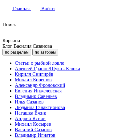
Главная
Войти
Поиск
Корзина
Блог Василия Сазанова
по разделам
по авторам
Статьи о рыбной ловле
Алексей Гранов/Щука - Клюка
Кирилл Снигирёв
Михаил Корешов
Александр Фроловский
Евгения Инжелевская
Владимир Савельев
Илья Сазанов
Людмила Галактионова
Наташка Ёжик
Андрей Яснов
Михаил Косырев
Василий Сазанов
Владимир Игнатов