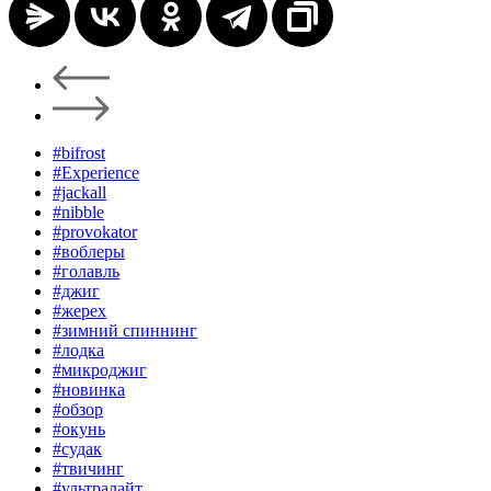
#bifrost
#Experience
#jackall
#nibble
#provokator
#воблеры
#голавль
#джиг
#жерех
#зимний спиннинг
#лодка
#микроджиг
#новинка
#обзор
#окунь
#судак
#твичинг
#ультралайт