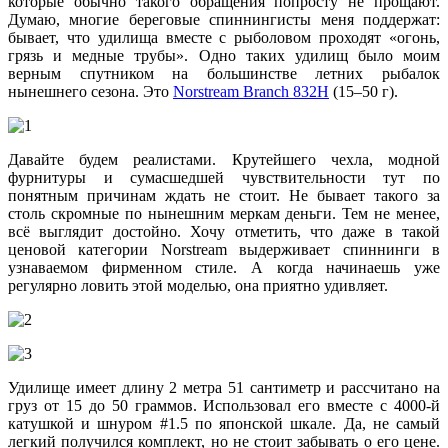
которые обычно такого обращения попросту не прощают.
Думаю, многие береговые спиннингисты меня поддержат:
бывает, что удилища вместе с рыболовом проходят «огонь,
грязь и медные трубы». Одно таких удилищ было моим
верным спутником на большинстве летних рыбалок
нынешнего сезона. Это
Norstream Branch 832H
(15–50 г).
Давайте будем реалистами. Крутейшего чехла, модной
фурнитуры и сумасшедшей чувствительности тут по
понятным причинам ждать не стоит. Не бывает такого за
столь скромные по нынешним меркам деньги. Тем не менее,
всё выглядит достойно. Хочу отметить, что даже в такой
ценовой категории Norstream выдерживает спиннинги в
узнаваемом фирменном стиле. А когда начинаешь уже
регулярно ловить этой моделью, она приятно удивляет.
Удилище имеет длину 2 метра 51 сантиметр и рассчитано на
груз от 15 до 50 граммов. Использовал его вместе с 4000-й
катушкой и шнуром #1.5 по японской шкале. Да, не самый
легкий получился комплект, но не стоит забывать о его цене.