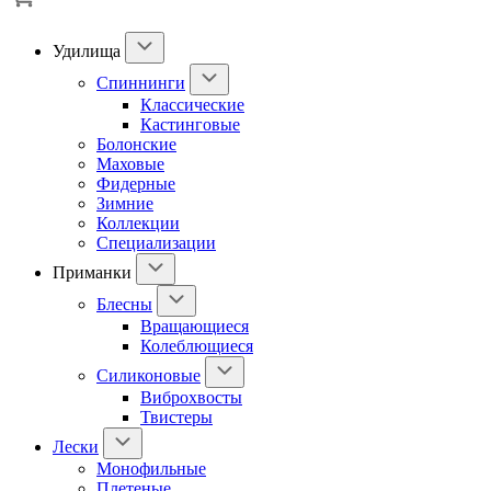
Удилища
Спиннинги
Классические
Кастинговые
Болонские
Маховые
Фидерные
Зимние
Коллекции
Специализации
Приманки
Блесны
Вращающиеся
Колеблющиеся
Силиконовые
Виброхвосты
Твистеры
Лески
Монофильные
Плетеные