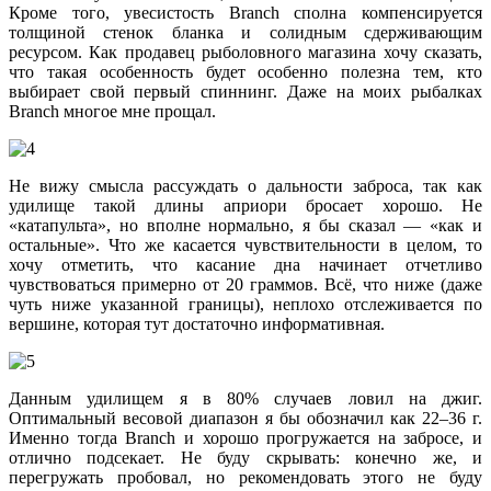
Кроме того, увесистость Branch сполна компенсируется
толщиной стенок бланка и солидным сдерживающим
ресурсом. Как продавец рыболовного магазина хочу сказать,
что такая особенность будет особенно полезна тем, кто
выбирает свой первый спиннинг. Даже на моих рыбалках
Branch многое мне прощал.
Не вижу смысла рассуждать о дальности заброса, так как
удилище такой длины априори бросает хорошо. Не
«катапульта», но вполне нормально, я бы сказал — «как и
остальные». Что же касается чувствительности в целом, то
хочу отметить, что касание дна начинает отчетливо
чувствоваться примерно от 20 граммов. Всё, что ниже (даже
чуть ниже указанной границы), неплохо отслеживается по
вершине, которая тут достаточно информативная.
Данным удилищем я в 80% случаев ловил на джиг.
Оптимальный весовой диапазон я бы обозначил как 22–36 г.
Именно тогда Branch и хорошо прогружается на забросе, и
отлично подсекает. Не буду скрывать: конечно же, и
перегружать пробовал, но рекомендовать этого не буду