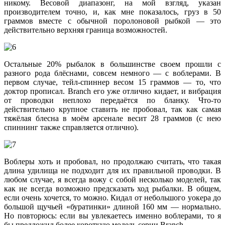
никому. Весовой диапазонг, на мой взгляд, указан
производителем точно, и, как мне показалось, груз в 50
граммов вместе с обычной поролоновой рыбкой — это
действительно верхняя граница возможностей.
Остальные 20% рыбалок в большинстве своем прошли с
разного рода блёснами, совсем немного — с воблерами. В
первом случае, тейл-спиннер весом 15 граммов — то, что
доктор прописал. Branch его уже отлично кидает, и вибрация
от проводки неплохо передаётся по бланку. Что-то
действительно крупное ставить не пробовал, так как самая
тяжёлая блесна в моём арсенале весит 28 граммов (с нею
спиннинг также справляется отлично).
Воблеры хоть и пробовал, но продолжаю считать, что такая
длина удилища не подходит для их правильной проводки. В
любом случае, я всегда вожу с собой несколько моделей, так
как не всегда возможно предсказать ход рыбалки. В общем,
если очень хочется, то можно. Кидал от небольшого уокера до
большой щучьей «буратинки» длиной 160 мм — нормально.
Но повторюсь: если вы увлекаетесь именно воблерами, то я
бы предложил более короткую модель серии Branch.