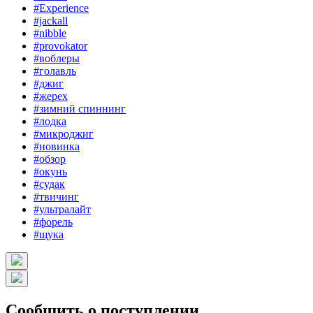
#Experience
#jackall
#nibble
#provokator
#воблеры
#голавль
#джиг
#жерех
#зимний спиннинг
#лодка
#микроджиг
#новинка
#обзор
#окунь
#судак
#твичинг
#ультралайт
#форель
#щука
Сообщить о поступлении