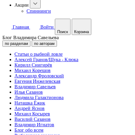
Акции
Спиннинги
Главная
Войти
Поиск
Корзина
Блог Владимира Савельева
по разделам
по авторам
Статьи о рыбной ловле
Алексей Гранов/Щука - Клюка
Кирилл Снигирёв
Михаил Корешов
Александр Фроловский
Евгения Инжелевская
Владимир Савельев
Илья Сазанов
Людмила Галактионова
Наташка Ёжик
Андрей Яснов
Михаил Косырев
Василий Сазанов
Владимир Игнатов
Блог обо всем