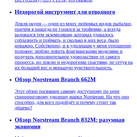
Недорогой инструмент для отводного
Ловля окуня — один из моих любимых видов рыбалки,
причём я никогда не гонялся за трофеями, а всегда
радовался тем экземплярам, которых удавалось
соблазнить и поймать, и сколько в них веса, было
неважно. Собственно, и к удилищам у меня отношение
похожее: люблю ловить флагманскими моделями и
получать дополнительное удовольствие от самого
процесса, но ловлю и недорогими снастями, не сетуя на
их больший вес и меньшую чувствительность.
Обзор Norstream Branch 662M
Этот обзор посвящен самому доступному по цене
спиннинговому удилищу марки Norstream. На что оно
способно, для кого подойдёт и почему стоит так
дёшево?
Обзор Norstream Branch 832M: разумная
экономия