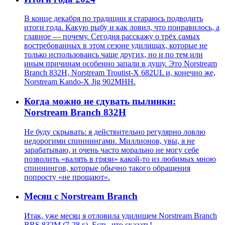
В конце декабря по традиции я стараюсь подводить
итоги года. Какую рыбу и как ловил, что понравилось, а
главное — почему. Сегодня расскажу о трёх самых
востребованных в этом сезоне удилищах, которые не
только использоваись чаще других, но и по тем или
иным причинам особенно запали в душу. Это Norstream
Branch 832H, Norstream Troutist-X 682UL и, конечно же,
Norstream Kando-X Jig 902MHH.
Когда можно не сдувать пылинки:
Norstream Branch 832H
Не буду скрывать: я действительно регулярно ловлю
недорогими спиннингами. Миллионов, увы, я не
зарабатываю, и очень часто морально не могу себе
позволить «валять в грязи» какой-то из любимых мною
спиннингов, которые обычно такого обращения
попросту «не прощают».
Месяц с Norstream Branch
Итак, уже месяц я отловила удилищем Norstream Branch
BRS 832M (7-28 г). Есть, что сказать!