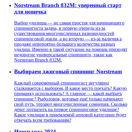
Norstream Branch 832M: уверенный старт
для новичка
Выбор удилища — не самая простая для начинающего
спиннингиста задача, в первую очередь из-за
существования многочисленных разновидностей
спиннинговой ловли, а во вторую — из-за наличия а
продаже невероятно большого количества разных
удилищ. Именно в такой ситуации на помощь приходят
недорогие универсальные спиннинги, такие как
Norstream Branch 832M.
Выбираем джиговый спиннинг Norstream
Каждый современный спиннингист регулярно
сталкивается с выбором. В какое место поехать? Какую
приманку использовать? А главное — какой выбрать
спиннинг? Рыболовов, которые ещё только начинают
свой путь, терзают многочисленные сомнения. Сколько
денег потратить на первое спиннинговое удилище?
Какое удилище в приемлемой ценовой категории будет
отвечать всем требованиям?
Итоги года 2024