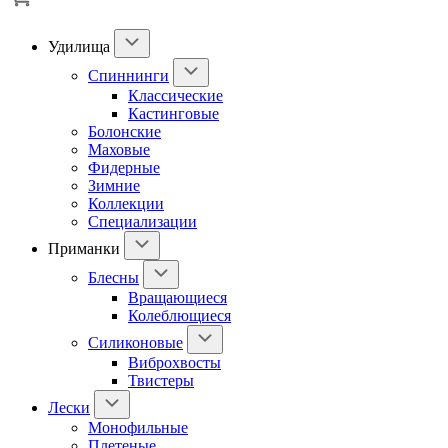
Удилища
Спиннинги
Классические
Кастинговые
Болонские
Маховые
Фидерные
Зимние
Коллекции
Специализации
Приманки
Блесны
Вращающиеся
Колеблющиеся
Силиконовые
Виброхвосты
Твистеры
Лески
Монофильные
Плетеные