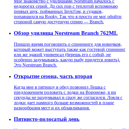
Моё знакомство с удилищами Norstream началось с
недорогих серий. До сих пор с теплотой вспоминаю
первых щук, пойманных Invict'ом, и судаков,
попавшихся на Rooky. Так что я просто не мог обойти
стороной самую доступную серию — Branch.
Обзор удилища Norstream Branch 762ML
Пришло время поговорить о спиннинге для новичков,
который может выступать также как гостевой спиннинг
или же эдакий универсал (берешь его с собой, не
особенно задумываясь, какую рыбу придется ловить).
Это Norstream Branch.
Открытие сезона, часть вторая
Когда мне в пятницу в обед позвонил Лешка с
предложением половить с лодки на Воронеже, я ни
секунды не раздумывал и сразу же согласился. Ловля с
лодки дает намного больше возможностей в плане
разнообразия мест и их облавливания.
Пятнисто-полосатый день