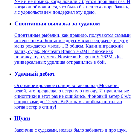
Уже и не помню, когда ловили с братом прошлый раз. И
когда он обмолвился, что было бы неплохо порыбачить,
я с удовольствием поддержал эту идею.
Спонтанная вылазка за судаком
Спонтанные рыбалки, как правило, получаются самыми
интересными. Болтаем с другом в месcенджере, и тут у
меня рождается мысль... В общем, Калининградский
залив, судак, Nostream Branch 762ML Илюхе как
новичку, ну а у меня Norstream Flagman V 762M. Два
универсальных удилища отправились в бой.
Удачный дебют
Огромное кровавое солнце вставало над Москвой-
рекой, что предвещало ветреную погоду. И правильные
синоптики в этот раз не ошиблись. Фоновый ветер 6 м/с
с порывами до 12 м/с. Всё, как мы любим, но только
когда ветер в спину!
Щуки
Закончив с судаками, нельзя было забывать и про щук,