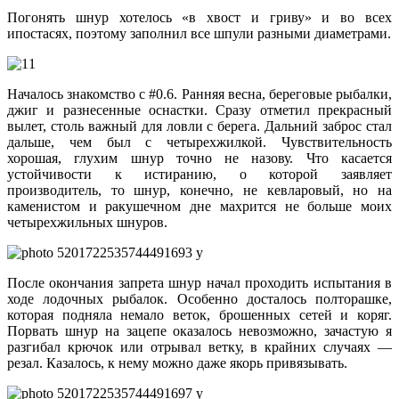
Погонять шнур хотелось «в хвост и гриву» и во всех
ипостасях, поэтому заполнил все шпули разными диаметрами.
Началось знакомство с #0.6. Ранняя весна, береговые рыбалки,
джиг и разнесенные оснастки. Сразу отметил прекрасный
вылет, столь важный для ловли с берега. Дальний заброс стал
дальше, чем был с четырехжилкой. Чувствительность
хорошая, глухим шнур точно не назову. Что касается
устойчивости к истиранию, о которой заявляет
производитель, то шнур, конечно, не кевларовый, но на
каменистом и ракушечном дне махрится не больше моих
четырехжильных шнуров.
После окончания запрета шнур начал проходить испытания в
ходе лодочных рыбалок. Особенно досталось полторашке,
которая подняла немало веток, брошенных сетей и коряг.
Порвать шнур на зацепе оказалось невозможно, зачастую я
разгибал крючок или отрывал ветку, в крайних случаях —
резал. Казалось, к нему можно даже якорь привязывать.