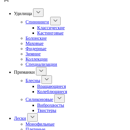
Удилища
Спиннинги
Классические
Кастинговые
Болонские
Маховые
Фидерные
Зимние
Коллекции
Специализации
Приманки
Блесны
Вращающиеся
Колеблющиеся
Силиконовые
Виброхвосты
Твистеры
Лески
Монофильные
Плетеные