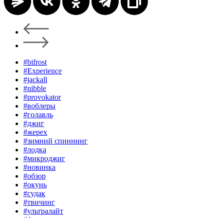
#bifrost
#Experience
#jackall
#nibble
#provokator
#воблеры
#голавль
#джиг
#жерех
#зимний спиннинг
#лодка
#микроджиг
#новинка
#обзор
#окунь
#судак
#твичинг
#ультралайт