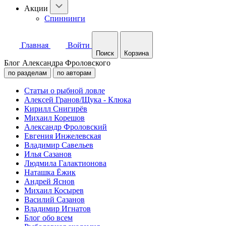
Акции
Спиннинги
Главная
Войти
Поиск
Корзина
Блог Александра Фроловского
по разделам
по авторам
Статьи о рыбной ловле
Алексей Гранов/Щука - Клюка
Кирилл Снигирёв
Михаил Корешов
Александр Фроловский
Евгения Инжелевская
Владимир Савельев
Илья Сазанов
Людмила Галактионова
Наташка Ёжик
Андрей Яснов
Михаил Косырев
Василий Сазанов
Владимир Игнатов
Блог обо всем