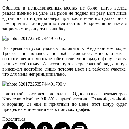
Обрывов в непредвиденных местах не было, шнур всегда
рвался именно на узле. На рыбе не подвел ни разу. Был лишь
единичный отстрел воблера при ловле ночного судака, но в
чём причина, доподлинно неизвестно. В кромешной тьме я
запросто мог допустить ошибку.
Во время отпуска удалось половить в Андаманском море.
Трофеев не попалось, но рыбы ловилось много, а уж в
сопротивлении морские обитатели явно дадут фору своим
речным собратьям. Агрессивную среду соленой воды шнур
выдержал достойно, лишь потерял цвет на рабочем участке,
что для меня непринципиально.
Плетенкой остался доволен. Однозначно рекомендую
Norstream Absolute AR 8X к приобретению. Гладкий, стойкий
к абразиву да ещё и приятный по цене, этот шнур будет
прекрасным помощником в поисках трофея.
Поделиться: