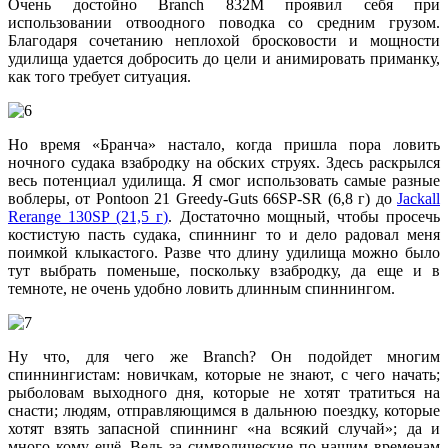
Очень достойно Branch 832M проявил себя при
использовании отвоодного поводка со средним грузом.
Благодаря сочетанию неплохой бросковости и мощности
удилища удается добросить до цели и анимировать приманку,
как того требует ситуация.
Но время «Бранча» настало, когда пришла пора ловить
ночного судака взабродку на обских струях. Здесь раскрылся
весь потенциал удилища. Я смог использовать самые разные
воблеры, от Pontoon 21 Greedy-Guts 66SP-SR (6,8 г) до
Jackall
Rerange 130SP (21,5 г)
. Достаточно мощный, чтобы просечь
костистую пасть судака, спиннинг то и дело радовал меня
поимкой клыкастого. Разве что длину удилища можно было
тут выбрать поменьше, поскольку взабродку, да еще и в
темноте, не очень удобно ловить длинным спиннингом.
Ну что, для чего же Branch? Он подойдет многим
спиннингистам: новичкам, которые не знают, с чего начать;
рыболовам выходного дня, которые не хотят тратиться на
снасти; людям, отправляющимся в дальнюю поездку, которые
хотят взять запасной спиннинг «на всякий случай»; да и
много кому ещё. Ведь за символические по нашим временам