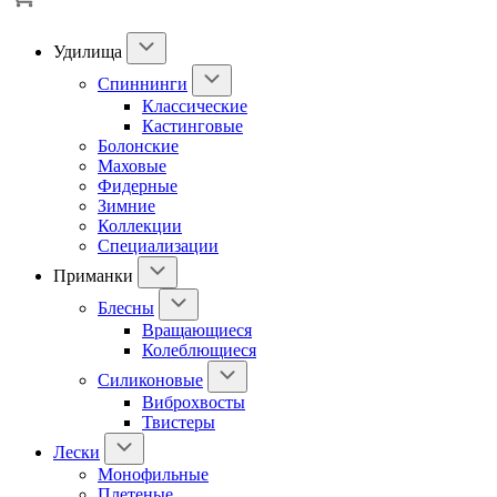
Удилища
Спиннинги
Классические
Кастинговые
Болонские
Маховые
Фидерные
Зимние
Коллекции
Специализации
Приманки
Блесны
Вращающиеся
Колеблющиеся
Силиконовые
Виброхвосты
Твистеры
Лески
Монофильные
Плетеные