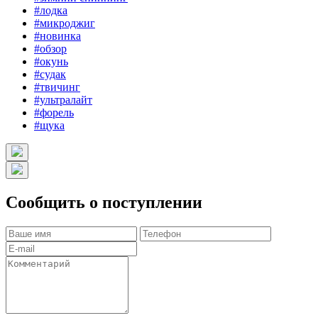
#лодка
#микроджиг
#новинка
#обзор
#окунь
#судак
#твичинг
#ультралайт
#форель
#щука
Сообщить о поступлении