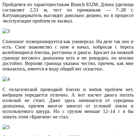
Пройдемся по характеристикам Branch 832M. Длина удилища
составляет 2,53 м, тест по приманкам — 7–28 г.
Катушкодержатель выглядит довольно дешево, но в процессе
эксплуатации проблем не вызвал.
Спиннинг позиционируется как универсал. На деле так оно и
есть. Свое знакомство с ним я начал, побросав с берега
колеблющиеся блесны, раттлины и джиги. Бросает на нижней
границе весового диапазона хоть и не рекордно, но вполне
достойно. Верхняя граница указана честно, причем, как мне
показалось, имеется в виду общий вес оснастки.
С пелагической проводкой блесен и вибов проблем нет,
вибрация передается отлично. А вот насчет джига питать
иллюзий не стоит. Джиг здесь начинается от середины
диапазона, причем многое зависит от условий ловли и
используемого шнура. Но с грузом меньше 12–14 г я бы
ловить этим «Бранчем» не стал.