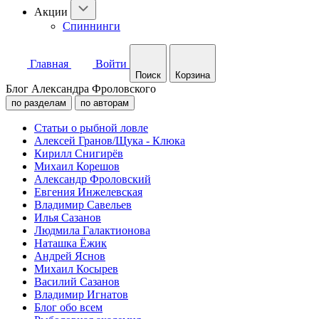
Акции
Спиннинги
Главная
Войти
Поиск
Корзина
Блог Александра Фроловского
по разделам
по авторам
Статьи о рыбной ловле
Алексей Гранов/Щука - Клюка
Кирилл Снигирёв
Михаил Корешов
Александр Фроловский
Евгения Инжелевская
Владимир Савельев
Илья Сазанов
Людмила Галактионова
Наташка Ёжик
Андрей Яснов
Михаил Косырев
Василий Сазанов
Владимир Игнатов
Блог обо всем