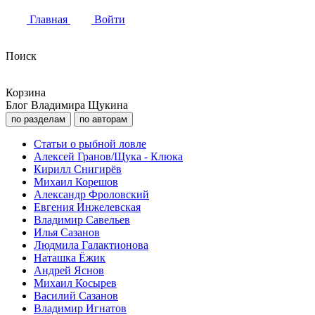
Главная
Войти
Поиск
Корзина
Блог Владимира Щукина
по разделам
по авторам
Статьи о рыбной ловле
Алексей Гранов/Щука - Клюка
Кирилл Снигирёв
Михаил Корешов
Александр Фроловский
Евгения Инжелевская
Владимир Савельев
Илья Сазанов
Людмила Галактионова
Наташка Ёжик
Андрей Яснов
Михаил Косырев
Василий Сазанов
Владимир Игнатов