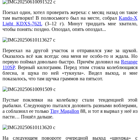
Поехал один, хотел проверить жереха: с месяц назад он такое
там вытворял! В полвосьмого был на месте, собрал
Kando-X
Light KDXS-762L
(3–12 г). Минут тридцать мне хватило,
чтобы понять: поздно. Опоздал, опять опоздал...
Переехал на другой участок и отправился уже за щукой.
Оказалось всё как всегда: она меня не особо-то и ждала. Но
первую поймал довольно быстро. Причём доловил на
Rerange
110SP
. Верный килограмм. Перед этим стояла колеблющаяся
блесна, и щука по ней «тукнула». Видел выход, и мне
показалось, что там щучка граммов на пятьсот.
Пустые поклевки на колебалку стали тенденцией этой
рыбалки. Следующую пытался доловить разными воблерами,
а соблазнил ее только
Tiny Magallon
88, и тот я вырвал у неё из
пасти… Пошёл дальше.
На следующем повороте очередной выход «шнурка» с