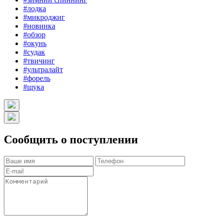
#лодка
#микроджиг
#новинка
#обзор
#окунь
#судак
#твичинг
#ультралайт
#форель
#щука
Сообщить о поступлении