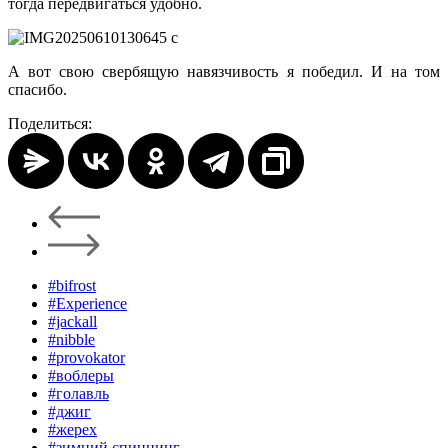
тогда передвигаться удобно.
А вот свою свербящую навязчивость я победил. И на том
спасибо.
Поделиться:
#bifrost
#Experience
#jackall
#nibble
#provokator
#воблеры
#голавль
#джиг
#жерех
#зимний спиннинг