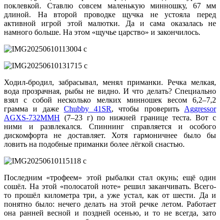
поклевкой. Ставлю совсем маленькую минношку, 67 мм
длиной. На второй проводке щучка не устояла перед
активной игрой этой малютки. Да и сама оказалась не
намного больше. На этом «щучье царство» и закончилось.
Ходил-бродил, забрасывал, менял приманки. Речка мелкая,
вода прозрачная, рыбы не видно. И что делать? Специально
взял с собой несколько мелких минношек весом 6,2–7,2
грамма и даже
Chubby 41SR
, чтобы проверить
Aggressor
AGXS-732MMH
(7–23 г) по нижней границе теста. Вот с
ними и развлекался. Спиннинг справляется и особого
дискомфорта не доставляет. Хотя гармоничнее было бы
ловить на подобные приманки более лёгкой снастью.
Последним «трофеем» этой рыбалки стал окунь; ещё один
сошёл. На этой «полосатой ноте» решил заканчивать. Всего-
то прошёл километра три, а уже устал, как от шести. Да и
понятно было: нечего делать на этой речке летом. Работает
она ранней весной и поздней осенью, и то не всегда, зато