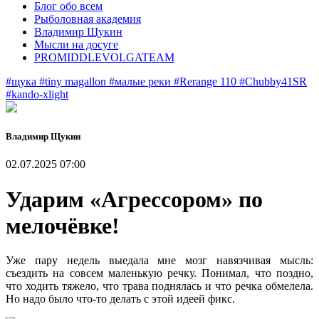
Блог обо всем
Рыболовная академия
Владимир Щукин
Мысли на досуге
PROMIDDLEVOLGATEAM
#щука
#tiny magallon
#малые реки
#Rerange 110
#Chubby41SR
#kando-xlight
Владимир Щукин
02.07.2025 07:00
Ударим «Агрессором» по
мелочёвке!
Уже пару недель выедала мне мозг навязчивая мысль:
съездить на совсем маленькую речку. Понимал, что поздно,
что ходить тяжело, что трава поднялась и что речка обмелела.
Но надо было что-то делать с этой идеей фикс.