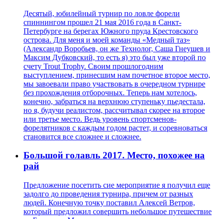
Десятый, юбилейный турнир по ловле форели
спиннингом прошел 21 мая 2016 года в Санкт-
Петербурге на берегах Южного пруда Крестовского
острова. Для меня и моей команды «Медный таз»
(Александр Воробьев, он же Технолог, Саша Гнеушев и
Максим Дубковский, то есть я) это был уже второй по
счету Trout Trophy. Своим прошлогодним
выступлением, принесшим нам почетное второе место,
мы завоевали право участвовать в очередном турнире
без прохождения отборочных. Теперь нам хотелось,
конечно, забраться на верхнюю ступеньку пьедестала,
но я, будучи реалистом, рассчитывал скорее на второе
или третье место. Ведь уровень спортсменов-
форелятников с каждым годом растет, и соревноваться
становится все сложнее и сложнее.
Большой голавль 2017. Место, похожее на
рай
Предложение посетить сие мероприятие я получил еще
задолго до проведения турнира, причем от разных
людей. Конечную точку поставил Алексей Ветров,
который предложил совершить небольшое путешествие