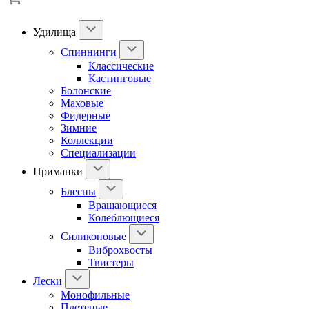
Удилища
Спиннинги
Классические
Кастинговые
Болонские
Маховые
Фидерные
Зимние
Коллекции
Специализации
Приманки
Блесны
Вращающиеся
Колеблющиеся
Силиконовые
Виброхвосты
Твистеры
Лески
Монофильные
Плетеные