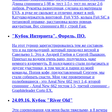
Длина спиннинга 1,98 м, тест 1-5 г, тест по леске 2-6
либров. Рукоятка разнесенная, сделана из материала
EVA, в руке не скользит и отлично лежит в ней.
Катушкодержатель винтовой, Fuji VSS, кольца Fuji SiC в
титановой оправке, расстановка колец ровная,
аккуратная. Вес спиннинга 80 г, строй Fast.
"Кубок Интернета". Форель, ПО.
На этот турнир зарегистрировались тем же составом,
что и на предыдущий, который проходил весной в
Савельево 1. Это я, Андрей Глебов и Сергей Пышкин.
Приехал на водоем очень рано, получилось даже
немного вздремнуть. В полседьмого стали подъезжать и
другие участники, в том числе и парни из моей
команды. Попив кофе, предоставленный Сергеем, мы
стали собирать снасти. Мои уже проверенные и
полюбившиеся - это Areal New 602 тест 1-4, второй
спиннинг - Areal New 662 тестом 1-5, третий спиннинг -
Graphiteleader Corto EX.
24.09.16. Кубок "River Old"
Эти соревнования для меня были тяжелыми, в 8 вечера