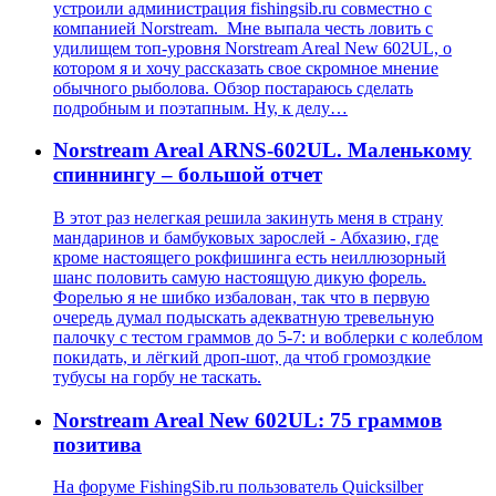
устроили администрация fishingsib.ru совместно с
компанией Norstream. Мне выпала честь ловить с
удилищем топ-уровня Norstream Areal New 602UL, о
котором я и хочу рассказать свое скромное мнение
обычного рыболова. Обзор постараюсь сделать
подробным и поэтапным. Ну, к делу…
Norstream Areal ARNS-602UL. Маленькому
спиннингу – большой отчет
В этот раз нелегкая решила закинуть меня в страну
мандаринов и бамбуковых зарослей - Абхазию, где
кроме настоящего рокфишинга есть неиллюзорный
шанс половить самую настоящую дикую форель.
Форелью я не шибко избалован, так что в первую
очередь думал подыскать адекватную тревельную
палочку с тестом граммов до 5-7: и воблерки с колеблом
покидать, и лёгкий дроп-шот, да чтоб громоздкие
тубусы на горбу не таскать.
Norstream Areal New 602UL: 75 граммов
позитива
На форуме FishingSib.ru пользователь Quicksilber