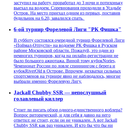
заступил на работу, проработал до 3 ночи и потихоньку
выехал на водоем. Соревнования проходили в Усадьбе
Остров. На место приехал одним из первых, поставив
будильник на 6.20, завалился спать.
6-ой турнир Форелевой Лиги "РК Фишка"
В субботу состоялся очередной турнир Форелевой Лиги
«Поймал-Отпусти» на водоеме РК Фишка в Рузском
районе Московской области. Пожалуй, это один из
немногих турниров, когда на онлайн-регистрации не
было большого ажиотажа. Виной тому кубокNories,
Чемпионат России по ловле спиннингом с берега и
кубокRiverOld в Острове. Впрочем, нехватки сильных
спортсменов на турнире явно не наблюдалось, многие
выбрали именно Форелевую Лигу.
Jackall Chubby SSR — непослушный
голавлевый киллер
Стоит ли писать обзор одного-единственного воблера?
Вопрос риторический, и для себя я давно на него
ответил: не стоит, если он не уникален. А вот Jackall
Chubby SSR как раз уникален. И кто бы что бы ни