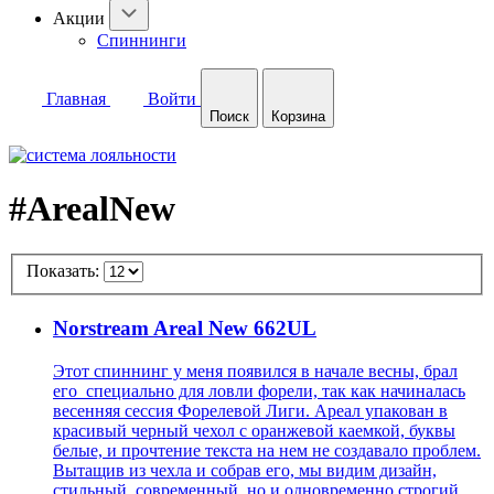
Акции
Спиннинги
Главная
Войти
Поиск
Корзина
#ArealNew
Показать:
Norstream Areal New 662UL
Этот спиннинг у меня появился в начале весны, брал
его специально для ловли форели, так как начиналась
весенняя сессия Форелевой Лиги. Ареал упакован в
красивый черный чехол с оранжевой каемкой, буквы
белые, и прочтение текста на нем не создавало проблем.
Вытащив из чехла и собрав его, мы видим дизайн,
стильный, современный, но и одновременно строгий.