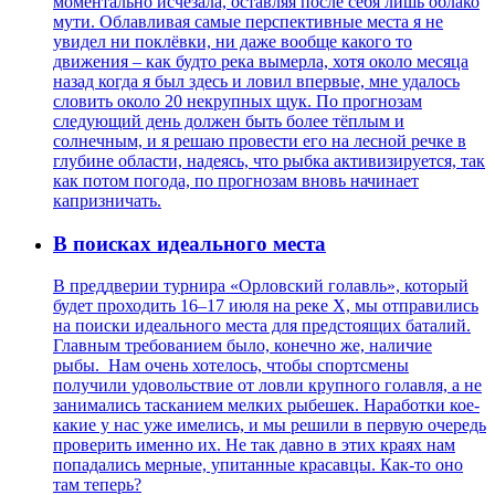
моментально исчезала, оставляя после себя лишь облако
мути. Облавливая самые перспективные места я не
увидел ни поклёвки, ни даже вообще какого то
движения – как будто река вымерла, хотя около месяца
назад когда я был здесь и ловил впервые, мне удалось
словить около 20 некрупных щук. По прогнозам
следующий день должен быть более тёплым и
солнечным, и я решаю провести его на лесной речке в
глубине области, надеясь, что рыбка активизируется, так
как потом погода, по прогнозам вновь начинает
капризничать.
В поисках идеального места
В преддверии турнира «Орловский голавль», который
будет проходить 16–17 июля на реке Х, мы отправились
на поиски идеального места для предстоящих баталий.
Главным требованием было, конечно же, наличие
рыбы. Нам очень хотелось, чтобы спортсмены
получили удовольствие от ловли крупного голавля, а не
занимались тасканием мелких рыбешек. Наработки кое-
какие у нас уже имелись, и мы решили в первую очередь
проверить именно их. Не так давно в этих краях нам
попадались мерные, упитанные красавцы. Как-то оно
там теперь?