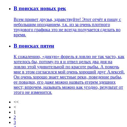
В поисках новых рек
Всем привет друзья, здравствуйте! Этот отчёт я пишу с
небольшим опозданием, т.к. из за очень плотного
трудового графика это не всегда получается сделать во
время.
В поисках пятен
К сожалению, «дикую» форель я ловлю не так часто, как
хотелось бы, потому-то я и отвел целых два дня на
ловлю этой удивительной по красоте рыбы. А помочь
мне в этом согласился мой очень хороший друг Алексей.
Он очень хорошо знает местные реки, поведение рыбы,
ее повадки, его даже можно назвать егерем здешних
мест; впрочем, называть можно как угодно, результат от
этого не изменится.
<<
<
1
2
3