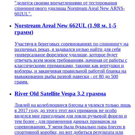
"делится своими впечатлениями от тестирования
спиннингового удилища Norstream Areal New ARNS-
602UL".
Norstream Areal New 662UL (1,98 м, 1-5
грамм)
Участвуя в береговых соревнованиях по спиннингу на
различных реках, я задавался целью найти для себя
универсальное форелевое удилище, которое будет
отвечать всем моим требованиям, начиная от работы с
классическими приманками, такими как вертушки и
воблеры, и заканчивая правильной работой бланка на
вываживании рыбы разной навески - от 80 до 500
грамм.
River Old Satellite Vespa 3,2 грамма
Ловлей на колеблющиеся блесны я увлекся только лишь
в 2017 году, до этого этот вид приманок не особо
виделся мне пригодным для ловли ручьевой форели и
тем более - для применения данных приманок на
соревнованиях. У меня была буквально пара блесен в
спортивной коробке, но вот добиться результата или