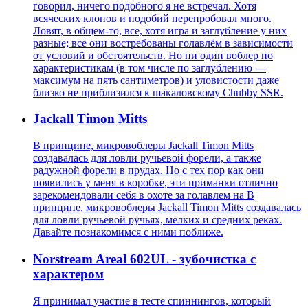
говорил, ничего подобного я не встречал. Хотя
всяческих клонов и подобий перепробовал много.
Ловят, в общем-то, все, хотя игра и заглубление у них
разные; все они востребованы голавлём в зависимости
от условий и обстоятельств. Но ни один воблер по
характеристикам (в том числе по заглублению —
максимум на пять сантиметров) и уловистости даже
близко не приблизился к шакаловскому Chubby SSR.
Jackall Timon Mitts
В принципе, микровоблеры Jackall Timon Mitts
создавалась для ловли ручьевой форели, а также
радужной форели в прудах. Но с тех пор как они
появились у меня в коробке, эти приманки отлично
зарекомендовали себя в охоте за голавлем на В
принципе, микровоблеры Jackall Timon Mitts создавалась
для ловли ручьевой ручьях, мелких и средних реках.
Давайте познакомимся с ними поближе.
Norstream Areal 602UL - зубочистка с
характером
Я принимал участие в тесте спиннингов, который