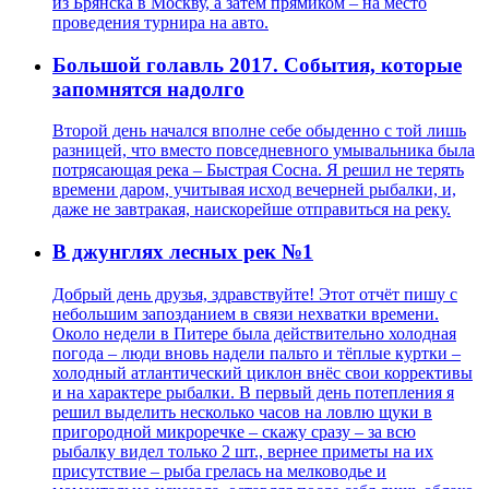
из Брянска в Москву, а затем прямиком – на место
проведения турнира на авто.
Большой голавль 2017. События, которые
запомнятся надолго
Второй день начался вполне себе обыденно с той лишь
разницей, что вместо повседневного умывальника была
потрясающая река – Быстрая Сосна. Я решил не терять
времени даром, учитывая исход вечерней рыбалки, и,
даже не завтракая, наискорейше отправиться на реку.
В джунглях лесных рек №1
Добрый день друзья, здравствуйте! Этот отчёт пишу с
небольшим запозданием в связи нехватки времени.
Около недели в Питере была действительно холодная
погода – люди вновь надели пальто и тёплые куртки –
холодный атлантический циклон внёс свои коррективы
и на характере рыбалки. В первый день потепления я
решил выделить несколько часов на ловлю щуки в
пригородной микроречке – скажу сразу – за всю
рыбалку видел только 2 шт., вернее приметы на их
присутствие – рыба грелась на мелководье и