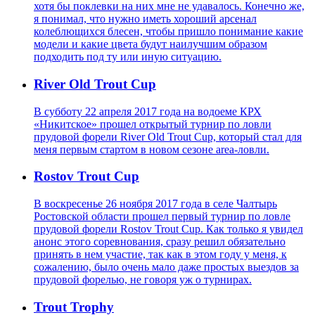
хотя бы поклевки на них мне не удавалось. Конечно же,
я понимал, что нужно иметь хороший арсенал
колеблющихся блесен, чтобы пришло понимание какие
модели и какие цвета будут наилучшим образом
подходить под ту или иную ситуацию.
River Old Trout Cup
В субботу 22 апреля 2017 года на водоеме КРХ
«Никитское» прошел открытый турнир по ловли
прудовой форели River Old Trout Cup, который стал для
меня первым стартом в новом сезоне area-ловли.
Rostov Trout Cup
В воскресенье 26 ноября 2017 года в селе Чалтырь
Ростовской области прошел первый турнир по ловле
прудовой форели Rostov Trout Cup. Как только я увидел
анонс этого соревнования, сразу решил обязательно
принять в нем участие, так как в этом году у меня, к
сожалению, было очень мало даже простых выездов за
прудовой форелью, не говоря уж о турнирах.
Trout Trophy