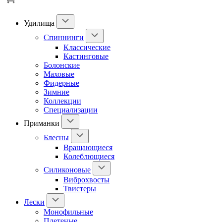
Удилища
Спиннинги
Классические
Кастинговые
Болонские
Маховые
Фидерные
Зимние
Коллекции
Специализации
Приманки
Блесны
Вращающиеся
Колеблющиеся
Силиконовые
Виброхвосты
Твистеры
Лески
Монофильные
Плетеные