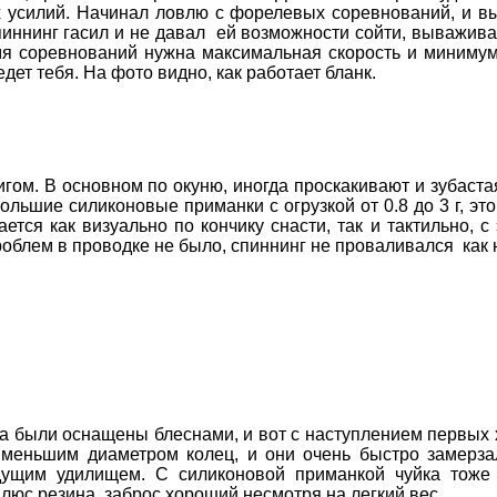
усилий. Начинал ловлю с форелевых соревнований, и вы
пиннинг гасил и не давал ей возможности сойти, выважив
мя соревнований нужна максимальная скорость и минимум
дет тебя. На фото видно, как работает бланк.
м. В основном по окуню, иногда проскакивают и зубастая щ
ьшие силиконовые приманки с огрузкой от 0.8 до 3 г, эт
тся как визуально по кончику снасти, так и тактильно, 
облем в проводке не было, спиннинг не проваливался как н
ба были оснащены блеснами, и вот с наступлением первых 
с меньшим диаметром колец, и они очень быстро замерза
дущим удилищем. С силиконовой приманкой чуйка тоже 
 плюс резина, заброс хороший несмотря на легкий вес.