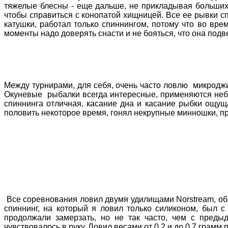
тяжелые блесны - еще дальше, не прикладывая больших 
чтобы справиться с конопатой хищницей. Все ее рывки с
катушки, работал только спиннингом, потому что во вре
моменты надо доверять снасти и не бояться, что она подве
Между турнирами, для себя,
очень часто
ловлю микроджиго
Окуневые рыбалки всегда интересные, применяются небол
спиннинга отличная, касание дна и касание рыбки ощущае
половить некоторое время, гонял некрупные минношки, пр
Все соревнования ловил двумя удилищами
Norstream
, о
спиннинг, на который я ловил только силиконом, был 
продолжали замерзать, но не так часто, чем с преды
чувствовалось в руку. Ловил весами от 0.2 и до 0.7 грамм