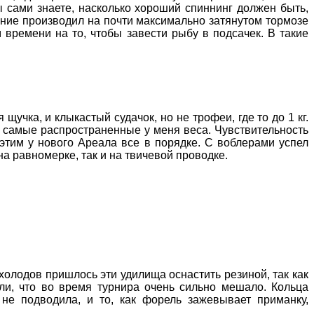
 сами знаете, насколько хороший спиннинг должен быть,
ание производил на почти максимально затянутом тормозе
 времени на то, чтобы завести рыбу в подсачек. В такие
учка, и клыкастый судачок, но не трофеи, где то до 1 кг.
о самые распространенные у меня веса. Чувствительность
с этим у нового Ареала все в порядке. С воблерами успел
а равномерке, так и на твичевой проводке.
холодов пришлось эти удилища оснастить резиной, так как
ли, что во время турнира очень сильно мешало. Кольца
не подводила, и то, как форель зажевывает приманку,