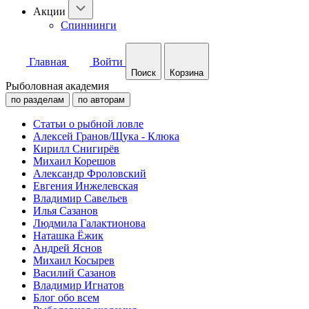
Акции
Спиннинги
Главная
Войти
Поиск
Корзина
Рыболовная академия
по разделам
по авторам
Статьи о рыбной ловле
Алексей Гранов/Щука - Клюка
Кирилл Снигирёв
Михаил Корешов
Александр Фроловский
Евгения Инжелевская
Владимир Савельев
Илья Сазанов
Людмила Галактионова
Наташка Ёжик
Андрей Яснов
Михаил Косырев
Василий Сазанов
Владимир Игнатов
Блог обо всем