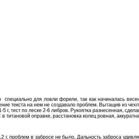
о специально для ловли форели, так как начиналась вес
ение текста на нем не создавало проблем. Вытащив из чехл
-5 г, тест по леске 2-6 либров. Рукоятка разнесенная, сдел
 в титановой оправке, расстановка колец ровная, аккуратная
4.2 г, проблем в забросе не было. Дальность заброса удивл