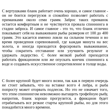
С вертушками бланк работает очень хорошо, и самое главное -
он не боится перегрузов и спокойно позволяет работать с
приманками около семи грамм. Заброс таких приманок
остается комфортным и не чувствуется провала спиннинга в
стадии заброса. И самое главное - это то, что бланк отлично
показывает себя на вываживани рыбы размером от 100 до 400
грамм. Это касается именно ловли на сильном течении и во
время проведения соревнований, где каждая минута на вес
золота, и иногда приходится форсировать вываживание,
чтобы сократить отставание или улучшить результат и
удержать лидерство. С более мелкой рыбой приходится
работать фрикционом или же опускать кончик спиннинга к
воде и создавать искусственное сопротивление в толще воды.
С более крупной будет много возни, так как в первую очередь
не стоит забывать, что на вставке всего 4 либра, и рыба
попросту может оторвать подлесок. Но это не означает того,
что этим спиннингом невозможно вытащить трофейную рыбу,
напротив, бланк хорошо прогрузится, а фрикцион будет
отрабатывать все резкие старты крупной рыбы, но для этого
понадобится много времени.