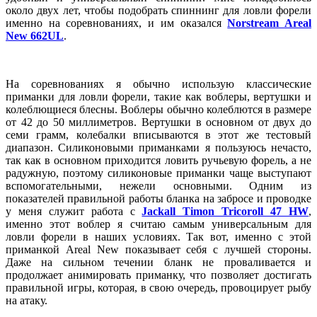
около двух лет, чтобы подобрать спиннинг для ловли форели
именно на соревнованиях, и им оказался
Norstream Areal
New 662UL
.
На соревнованиях я обычно использую классические
приманки для ловли форели, такие как воблеры, вертушки и
колеблющиеся блесны. Воблеры обычно колеблются в размере
от 42 до 50 миллиметров. Вертушки в основном от двух до
семи грамм, колебалки вписываются в этот же тестовый
диапазон. Силиконовыми приманками я пользуюсь нечасто,
так как в основном приходится ловить ручьевую форель, а не
радужную, поэтому силиконовые приманки чаще выступают
вспомогательными, нежели основными. Одним из
показателей правильной работы бланка на забросе и проводке
у меня служит работа с
Jackall Timon Tricoroll 47 HW
,
именно этот воблер я считаю самым универсальным для
ловли форели в наших условиях. Так вот, именно с этой
приманкой Areal New показывает себя с лучшей стороны.
Даже на сильном течении бланк не проваливается и
продолжает анимировать приманку, что позволяет достигать
правильной игры, которая, в свою очередь, провоцирует рыбу
на атаку.