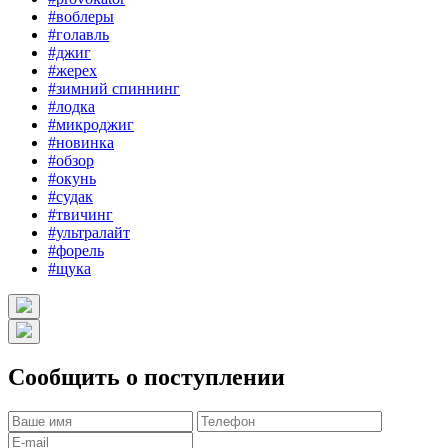
#воблеры
#голавль
#джиг
#жерех
#зимний спиннинг
#лодка
#микроджиг
#новинка
#обзор
#окунь
#судак
#твичинг
#ультралайт
#форель
#щука
Сообщить о поступлении