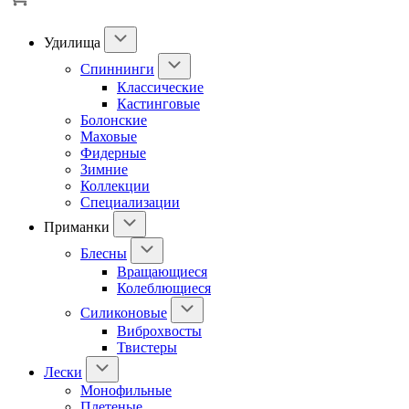
Удилища
Спиннинги
Классические
Кастинговые
Болонские
Маховые
Фидерные
Зимние
Коллекции
Специализации
Приманки
Блесны
Вращающиеся
Колеблющиеся
Силиконовые
Виброхвосты
Твистеры
Лески
Монофильные
Плетеные