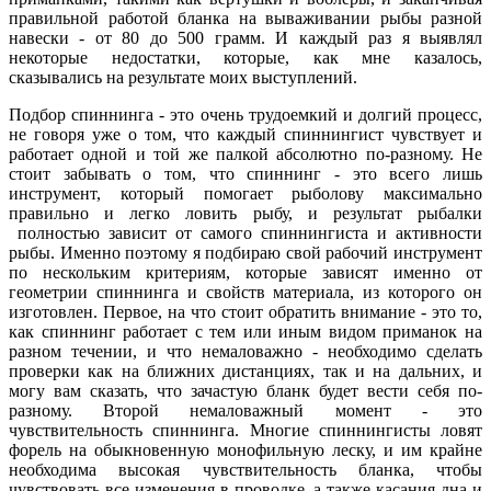
правильной работой бланка на вываживании рыбы разной
навески - от 80 до 500 грамм. И каждый раз я выявлял
некоторые недостатки, которые, как мне казалось,
сказывались на результате моих выступлений.
Подбор спиннинга - это очень трудоемкий и долгий процесс,
не говоря уже о том, что каждый спиннингист чувствует и
работает одной и той же палкой абсолютно по-разному. Не
стоит забывать о том, что спиннинг - это всего лишь
инструмент, который помогает рыболову максимально
правильно и легко ловить рыбу, и результат рыбалки
полностью зависит от самого спиннингиста и активности
рыбы. Именно поэтому я подбираю свой рабочий инструмент
по нескольким критериям, которые зависят именно от
геометрии спиннинга и свойств материала, из которого он
изготовлен. Первое, на что стоит обратить внимание - это то,
как спиннинг работает с тем или иным видом приманок на
разном течении, и что немаловажно - необходимо сделать
проверки как на ближних дистанциях, так и на дальних, и
могу вам сказать, что зачастую бланк будет вести себя по-
разному. Второй немаловажный момент - это
чувствительность спиннинга. Многие спиннингисты ловят
форель на обыкновенную монофильную леску, и им крайне
необходима высокая чувствительность бланка, чтобы
чувствовать все изменения в проводке, а также касания дна и