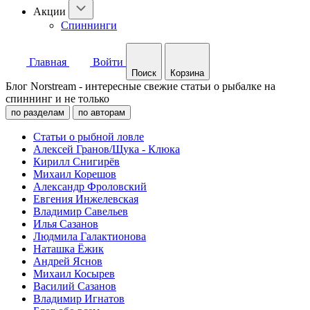
Акции
Спиннинги
Главная
Войти
Поиск
Корзина
Блог Norstream - интересные свежие статьи о рыбалке на
спиннинг и не только
по разделам
по авторам
Статьи о рыбной ловле
Алексей Гранов/Щука - Клюка
Кирилл Снигирёв
Михаил Корешов
Александр Фроловский
Евгения Инжелевская
Владимир Савельев
Илья Сазанов
Людмила Галактионова
Наташка Ёжик
Андрей Яснов
Михаил Косырев
Василий Сазанов
Владимир Игнатов