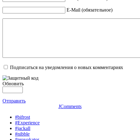
E-Mail (обязательное)
Подписаться на уведомления о новых комментариях
Обновить
Отправить
JComments
#bifrost
#Experience
#jackall
#nibble
#provokator