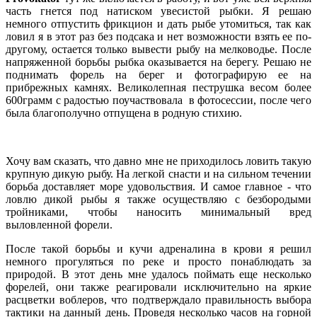
часть гнется под натиском увесистой рыбки. Я решаю
немного отпустить фрикцион и дать рыбе утомиться, так как
ловил я в этот раз без подсака и нет возможности взять ее по-
другому, остается только вывести рыбу на мелководье. После
напряженной борьбы рыбка оказывается на берегу. Решаю не
поднимать форель на берег и фотографирую ее на
прибрежных камнях. Великолепная пеструшка весом более
600грамм с радостью поучаствовала в фотосессии, после чего
была благополучно отпущена в родную стихию.
Хочу вам сказать, что давно мне не приходилось ловить такую
крупную дикую рыбу. На легкой снасти и на сильном течении
борьба доставляет море удовольствия. И самое главное - что
ловлю дикой рыбы я также осуществляю с безбородыми
тройниками, чтобы наносить минимальный вред
выловленной форели.
После такой борьбы и кучи адреналина в крови я решил
немного прогуляться по реке и просто понаблюдать за
природой. В этот день мне удалось поймать еще несколько
форелей, они также реагировали исключительно на яркие
расцветки воблеров, что подтверждало правильность выбора
тактики на данный день. Проведя несколько часов на горной