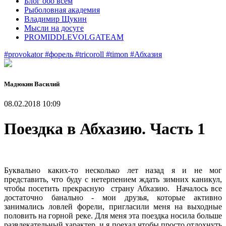
Блог обо всем
Рыболовная академия
Владимир Щукин
Мысли на досуге
PROMIDDLEVOLGATEAM
#provokator
#форель
#tricoroll
#timon
#Абхазия
Мадюкин Василий
08.02.2018 10:09
Поездка в Абхазию. Часть 1
Буквально каких-то несколько лет назад я и не мог
представить, что буду с нетерпением ждать зимних каникул,
чтобы посетить прекрасную страну Абхазию. Началось все
достаточно банально - мои друзья, которые активно
занимались ловлей форели, пригласили меня на выходные
половить на горной реке. Для меня эта поездка носила больше
развлекательный характер, и я поехал чтобы просто отдохнуть