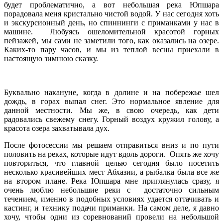
будет проблематично, а вот небольшая река Юпшара
порадовала меня кристально чистой водой. У нас сегодня хоть
и экскурсионный день, но спиннинги с приманками у нас в
машине. Любуясь ошеломительной красотой горных
пейзажей, мы сами не заметили того, как оказались на озере.
Каких-то пару часов, и мы из теплой весны приехали в
настоящую зимнюю сказку.
Буквально накануне, когда в долине и на побережье шел
дождь, в горах выпал снег. Это нормальное явление для
данной местности. Мы же, в свою очередь, как дети
радовались свежему снегу. Горный воздух кружил голову, а
красота озера захватывала дух.
После фотосессии мы решаем отправиться вниз и по пути
половить на реках, которые идут вдоль дороги. Опять же хочу
повториться, что главной целью сегодня было посетить
несколько красивейших мест Абхазии, а рыбалка была все же
на втором плане. Река Юпшара мне приглянулась сразу, я
очень люблю небольшие реки с достаточно сильным
течением, именно в подобных условиях удается оттачивать и
кастинг, и технику подачи приманки. На самом деле, я давно
хочу, чтобы одни из соревнований провели на небольшой