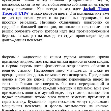
возможно, какая-то ее часть обязательно соблазнится на такую
подачу приманки. Как всегда в ход идет
Jackall Timon
Tricoroll 47HW
в ярко-розовом цвете. Эта приманка мне уже
не раз приносила успех и на различных турнирах, и на
простых рыбалках. Начинаю облавливать акваторию со
средней и ближней дистанции, но поклевок нет, после чего
решаю обловить струю, которая идет под противоположным
берегом, и как раз на выходе из струи происходит первая
долгожданная поклевка.
Форель с жадностью и явным ударом атаковала яркую
приманку, видимо, моя тактика начала приносить свои плоды,
и первая форель после фотосессии отправляется обратно в
родную стихию. Настроение явно улучшается, и даже не
прекращающийся дождь не может его испортить. Продолжаю
ловлю в том же ключе, постепенно перемещаясь вверх по
течению. Решаю не совершать больших передвижений и
тщательно облавливаю каждый камушек и приямок. Мне уже
приходилось ловить в мутной воде, и тут самое главное - это
подача приманки, чтобы рыба успела заметить приманку и
сделать атаку. Буквально через несколько минут происходит
мощнейшая поклевка, и форель оказывается на крючке.
Provokator
тут же включается в работу, и вот уже вся верхняя