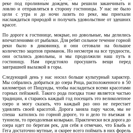
реке под проливным дождем, мы решили заканчивать и
ловлю и отправляться в сторону гостиницы. У нас не было
цели с утра и до ночи лазить по реке, мы приехали
наслаждаться природой и получать удовольствие от здешних
красот.
По дороге к гостинице, мокрые, но довольные, мы делились
впечатлениями от рыбалки. Для ребят сильное течение горной
реки было в диковинку, и они сетовали на большое
количество зацепов приманок. Но несмотря на все трудности,
они остались довольны, и мы продолжили наш путь в
гостиницу. Нам предстояло просушить вещи перед
завтрашней вылазкой в горы.
Следующий день у нас носил больше культурный характер.
Мы собрались добраться до озера Рица, расположенного в 50
километрах от Пицунды, чтобы насладиться всеми красотами
горных пейзажей. Такого рода поездка тоже является частью
традиции, я стараюсь каждый год посещать это великолепное
озеро и могу сказать, что каждый раз оно не перестает
удивлять своей красотой. Дорога заняла пару часов, мы не
спеша катились по горной дороге, то и дело то въезжая в
туннели, то преодолевая козырьки. Практически вся дорога до
озера идет по берегам рек, для себя я отмечаю, что Бзыбь и
Гега достаточно мутные, и скорее всего поймать в них форель