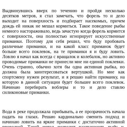
Выдвинувшись вверх по течению и пройдя несколько
десятков метров, я стал замечать, что форель то и дело
выходит на поверхность и подбирает насекомых, причем
дождь ей никак не мешал кормиться. Такое поведение рыбы
немного настораживало, ведь зачастую когда форель кормится
с поверхности, она полностью игнорирует искусственные
приманки. Поэтому для себя решил, что буду пробовать
различные приманки, и на какой класс приманок будет
больше всего поклевок, на те приманки я и буду ловить.
Ловлю я начал как всегда с вращалок и колебалок, но активно
проводимые приманки не принесли мне ни единой поклевки.
Очень странно, обычно хотя бы одна активная рыбка, но
должна была заинтересоваться вертушкой. Но мне как
спортсмену нужен результат, и я решаю найти приманку, на
которую в данной ситуации будет большее всего поклевок.
Начинаю перебирать воблеры и то и дело ставлю
силиконовые приманки.
Вода в реке продолжала прибывать, а ее прозрачность начала
падать на глазах. Решаю кардинально сменить подход и
начинаю ловить на яркие приманки с достаточно активной
проводкой. Такой метод позволит раздраконить рыбу и,