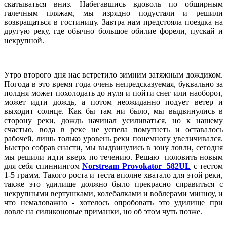
скатываться вниз. Набегавшись вдоволь по обширным
галечным пляжам, мы изрядно подустали и решили
возвращаться в гостиницу. Завтра нам предстояла поездка на
другую реку, где обычно большое обилие форели, пускай и
некрупной.
Утро второго дня нас встретило зимним затяжным дождиком.
Погода в это время года очень непредсказуемая, буквально за
полдня может похолодать до нуля и пойти снег или наоборот,
может идти дождь, а потом неожиданно подует ветер и
выходит солнце. Как бы там ни было, мы выдвинулись в
сторону реки, дождь начинал усиливаться, но к нашему
счастью, вода в реке не успела помутнеть и оставалось
рабочей, лишь только уровень реки понемногу увеличивался.
Быстро собрав снасти, мы выдвинулись в зону ловли, сегодня
мы решили идти вверх по течению. Решаю половить новым
для себя спиннингом
Norstream Provokator 582UL
с тестом
1-5 грамм. Такого роста и теста вполне хватало для этой реки,
также это удилище должно было прекрасно справиться с
некрупными вертушками, колебалками и воблерами минноу, и
что немаловажно - хотелось опробовать это удилище при
ловле на силиконовые приманки, но об этом чуть позже.