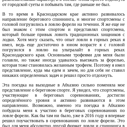
от городской суеты и побывать там, где раньше не был.
В то время в Краснодарском крае активно развивалось
направление берегового спиннинга, и многие спортсмены с
головой погрузились в ловлю форели на течении. Я же еще не
был знаком с этим спортом и представлял спортсмена,
который больше привык ловить традиционных хищников с
лодки. Хотя могу сказать, что опыт ловли в горных реках я
имел, ведь еще достаточно в юном возрасте я с головой
погрузился в ловлю на ультралайт в горных реках
Краснодарского края. Основными трофеями для меня были
голавли, но также иногда удавалось выезжать за форелью,
которая тоже становилась желанным трофеем. Поэтому я имел
представление, куда мы едем и зачем, но для себя не ставил
никаких определенных задач и решил просто отдохнуть.
Эта поездка на выходные в Абхазию сильно поменяла мое
представление о береговом спорте. Я увидел, что спортсмены,
участвующие в береговых соревнованиях, достигли
определённого уровня и активно развиваются в этом
направлении. Возможно, именно эта поездка в Абхазию
побудила меня к участию в береговых соревнованиях по
ловле форели. Как бы там ни было, уже в 2016 году я впервые
решил поучаствовать в соревнованиях по ловле форели. Это
был для меня абсолютно другой формат ловли и спиннинга в