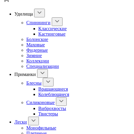
Удилища
Спиннинги
Классические
Кастинговые
Болонские
Маховые
Фидерные
Зимние
Коллекции
Специализации
Приманки
Блесны
Вращающиеся
Колеблющиеся
Силиконовые
Виброхвосты
Твистеры
Лески
Монофильные
Плетеные