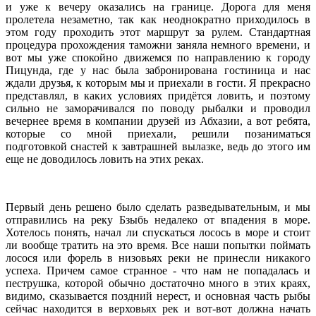
и уже к вечеру оказались на границе. Дорога для меня
пролетела незаметно, так как неоднократно приходилось в
этом году проходить этот маршрут за рулем. Стандартная
процедура прохождения таможни заняла немного времени, и
вот мы уже спокойно движемся по направлению к городу
Пицунда, где у нас была забронирована гостиница и нас
ждали друзья, к которым мы и приехали в гости. Я прекрасно
представлял, в каких условиях придётся ловить, и поэтому
сильно не заморачивался по поводу рыбалки и проводил
вечернее время в компании друзей из Абхазии, а вот ребята,
которые со мной приехали, решили позаниматься
подготовкой снастей к завтрашней вылазке, ведь до этого им
еще не доводилось ловить на этих реках.
Первый день решено было сделать разведывательным, и мы
отправились на реку Бзыбь недалеко от впадения в море.
Хотелось понять, начал ли спускаться лосось в море и стоит
ли вообще тратить на это время. Все наши попытки поймать
лосося или форель в низовьях реки не принесли никакого
успеха. Причем самое странное - что нам не попадалась и
пеструшка, которой обычно достаточно много в этих краях,
видимо, сказывается поздний нерест, и основная часть рыбы
сейчас находится в верховьях рек и вот-вот должна начать