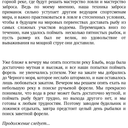
горной реке, где будут решать мастерство ловли и мастерство
заброса. Ведь по моему мнению, наша техника заброса
приманок сильно уступает другим ведущим спортсменам
мира, и важно практиковаться в ловле в стесненных условиях,
чтобы в будущем на мировых первенствах доставать рыбу из
самых сложных участков водоема. Перемещаясь вниз по
течению, нам удалось поймать несколько пятнистых рыбок, и
пусть размер их был не велик, но удовольствие от
вываживания на мощной струе они доставили.
Уже ближе к вечеру мы опять посетили реку Бзыбь, вода была
достаточно мутная и высокая, и все наши попытки поймать
форель не увенчались успехом. Уже на закате мы добрались
до Черного моря, которое неслабо штормило, и нам оставалось
лишь любоваться закатом. Вечером мы решаем опять ехать на
небольшую реку в поиске ручьевой форели. Мы прекрасно
понимали, что вода в реке может быть достаточно мутной, и
поймать рыбу будет трудно, но выхода другого нет, и мы
готовы к любым трудностям. Поэтому заводим будильник и
ложимся отдыхать, завтра предстоит целый день рыбалки и
поиск заветной форели.
Продолжение следует...