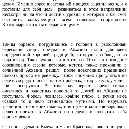
целом. Именно соревновательный процесс зацепил меня, и я
поставил для себя цель развиваться в этом направлении
несмотря ни на что и достичь уровня, с которым я бы смог
составить конкуренцию всем сильным спортсменам
Краснодарского края и страны в целом.
Таким образом, погрузившись с головой в рыболовный
береговой спорт, поездки в Абхазию стали для меня
определенной хорошей традицией, которую я соблюдаю из
года в год. Так случилось и в этот раз. Отыграв последние
соревнования сезона, которые, кстати, также проходили в
солнечной Абхазии, решил после новогодних праздников
поехать просто на рыбалку, чтобы спокойно прогуляться по
реке и сосредоточиться на тех пробелах, которые есть у меня в
ловле пеструшки. В этом году нерест форели сильно
сместился, и радостных новостей от друзей из Абхазии не
поступало. Форель ловилась крайне плохо, а речки из-за
осадков то и дело становились мутными. Но нарушать
традиции - не в моих планах, и вот уже в конце января было
решено поехать в Абхазию на неделю и посвятить себя
горным рекам.
Сказано - сделано. Выехали мы из Краснодара около полудня,