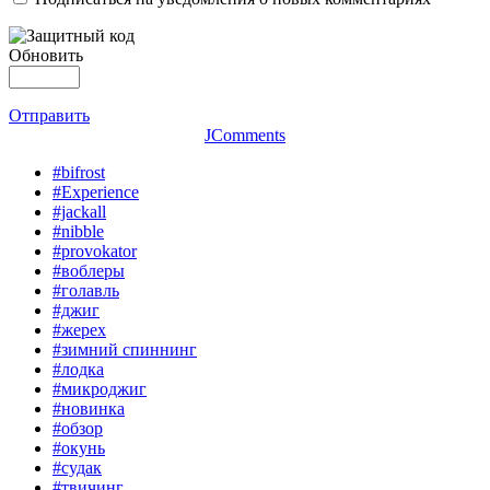
Обновить
Отправить
JComments
#bifrost
#Experience
#jackall
#nibble
#provokator
#воблеры
#голавль
#джиг
#жерех
#зимний спиннинг
#лодка
#микроджиг
#новинка
#обзор
#окунь
#судак
#твичинг