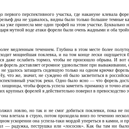
до первого перспективного участка, где накануне клевала фо
 рельеф дна не удавалось, видны были только большие темные к
ика уже принесла мне один трофей на этом участке. Буквально 
одаря мутной воде атаки форели были очень жадными и оба трой
более медленным течением. Глубина в этом месте более полут
сходит мощнейшая поклевка, и на том конце лески ощущается б
ится даже ослабить тормоз, чтобы не произошло обрыва. И вот
я форель доставляет огромное удовольствие при вываживании, о
не не удалось затащить сидевшую только на одном крючке форель
у, что же, значит, не суждено ей было засветиться в российски
рспективный участок реки. Одно было ясно — что форель доста
 хищницы, чтобы форель успела заметить приманку и точно ата
ких крупных форелей я действительно поверил в превосходство 
лжил ловлю, но так и не смог добиться поклевки, пока не по
гона влетала в струю, потом проходила вниз по течению нескол
редном ускорении она успела-таки мордой упереться в камни, 
был — радужка, пеструшка или «лососик». Как бы там ни был