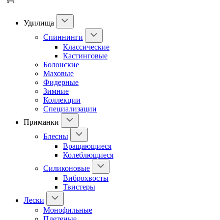
Удилища
Спиннинги
Классические
Кастинговые
Болонские
Маховые
Фидерные
Зимние
Коллекции
Специализации
Приманки
Блесны
Вращающиеся
Колеблющиеся
Силиконовые
Виброхвосты
Твистеры
Лески
Монофильные
Плетеные