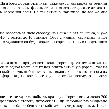
 Да и боец форель отличный, даже некрупная рыбка на течении
 мне показалось, форель стала намного осторожнее атаковать
ь колебаний воды. Не так активно, как вчера, но все же мне
но боролась за свою свободу, но Саша не дал ей шанса, и уже
610
с тестом до 10 граммов. Этот спиннинг как нельзя лучше
тим удилищем он будет ловить на соревнованиях в предстоящем
 из-за низкой прозрачности воды форель практически никак не
ся на одном месте, а пытаться ловить активную форель. Уже на
 рыбка очень любит некрупные вращалки, но в этот раз она их
 форельки, но вот более крупные особи почему-то не хотят
мне все же удается поймать красивую форель весом около 200
правляюсь в сторону автомобиля. Еще несколько раз окидываю
вствую себя особенно спокойным и умиротворенным. После