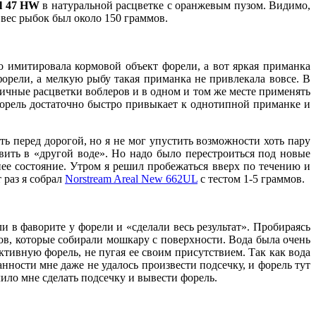
ll 47 HW
в натуральной расцветке с оранжевым пузом. Видимо,
 вес рыбок был около 150 граммов.
 имитировала кормовой объект форели, а вот яркая приманка
орели, а мелкую рыбу такая приманка не привлекала вовсе. В
зличные расцветки воблеров и в одном и том же месте применять
 форель достаточно быстро привыкает к однотипной приманке и
ь перед дорогой, но я не мог упустить возможности хоть пару
овить в «другой воде». Но надо было перестроиться под новые
жнее состояние. Утром я решил пробежаться вверх по течению и
 раз я собрал
Norstream Areal New 662UL
с тестом 1-5 граммов.
и в фаворите у форели и «сделали весь результат». Пробираясь
яров, которые собирали мошкару с поверхности. Вода была очень
ктивную форель, не пугая ее своим присутствием. Так как вода
нности мне даже не удалось произвести подсечку, и форель тут
лило мне сделать подсечку и вывести форель.