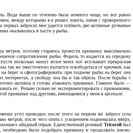
рель. Вода выше по течению была немного чище, но все равно
амни, между которыми я и решил ловить, начав с проверенного
на первых забросах мне удается поймать две активные ручьевые
ника оказывались в пасти у рыбы.
ора метров, поэтому стараюсь провести приманку максимально
ешеное сопротивление рыбы. Форель то кидается на середину
 спустя несколько минут возле моих ног всплывает прекрасная
на так же ожесточенно пытается освободиться от крючков, как
 на берег и сфотографировать: при подъеме рыбы на берег она
х интернетах, а свободу она бы и так обрела. После борьбы с
точно активна и готова атаковать приманки. Главное было —
ковать ее. Решаю сильно не экспериментировать с приманками,
этой приманки над другими, имеющимися у меня в арсенале.
менял угол проводки; после этого на первом же забросе села
ько метров, после чего опять с ускорением поднималась вверх,
и произошел обидный обрыв. Единственный розовый
Tricoroll
был
о, необходимо было подобрать приманку и продолжать ловлю.