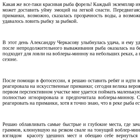
Какая же все-таки красивая рыба форель! Каждый экземпляр и
может доставить уйму эмоций на легкой снасти. Передвигаяс
приманки, возможно, сказалась прозрачность воды, а возмож
удавалось ловить рыбку за рыбкой.
В этот день Александру Черкасову улыбнулась удача, и ему у
после непродолжительного вываживания рыба оказалась на б
подходит для ловли на воблеры-минноу на небольших реках, а
сезоне.
После помощи в фотосессии, я решаю оставить ребят и идти в
реагировала на искусственные приманки; сегодня велика вероя
первом перспективном участке мне удается поймать маленькую
полностью игнорировала и предпочитала воблеры-минноу. С
реагировать на приманки, хотя я точно знаю, что в реке рыба е
Решаю облавливать самые быстрые и глубокие места, где зач
граммов, клюнувшую на резком свале на тонущий воблер-минн
взглядом красоту здешних мест и обещаю себе вернуться