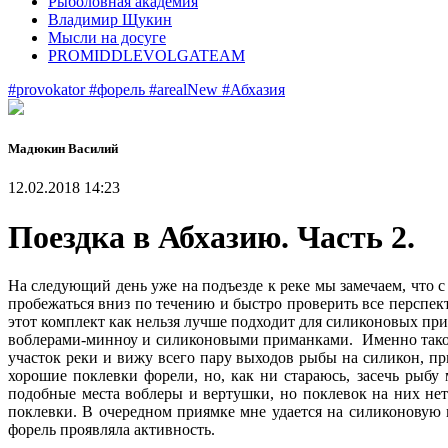
Рыболовная академия
Владимир Щукин
Мысли на досуге
PROMIDDLEVOLGATEAM
#provokator
#форель
#arealNew
#Абхазия
Мадюкин Василий
12.02.2018 14:23
Поездка в Абхазию. Часть 2.
На следующий день уже на подъезде к реке мы замечаем, что с
пробежаться вниз по течению и быстро проверить все перспек
этот комплект как нельзя лучше подходит для силиконовых при
воблерами-минноу и силиконовыми приманками. Именно такое
участок реки и вижу всего пару выходов рыбы на силикон, п
хорошие поклевки форели, но, как ни стараюсь, засечь рыбу
подобные места воблеры и вертушки, но поклевок на них нет
поклевки. В очередном приямке мне удается на силиконовую п
форель проявляла активность.