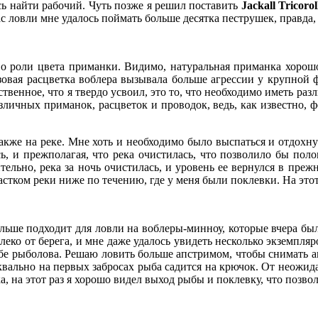
сь найти рабочий. Чуть позже я решил поставить
Jackall Tricoro
ас ловли мне удалось поймать больше десятка пеструшек, правда,
 о роли цвета приманки. Видимо, натуральная приманка хорошо
овая расцветка воблера вызывала больше агрессии у крупной ф
ственное, что я твердо усвоил, это то, что необходимо иметь ра
зличных приманок, расцветок и проводок, ведь, как известно,
же на реке. Мне хоть и необходимо было выспаться и отдохнут
ась, и прежполагая, что река очистилась, что позволило бы пол
тельно, река за ночь очистилась, и уровень ее вернулся в пре
стком реки ниже по течению, где у меня были поклевки. На этот
льше подходит для ловли на воблеры-минноу, которые вчера был
далеко от берега, и мне даже удалось увидеть несколько экземпл
ебе рыболова. Решаю ловить больше апстримом, чтобы снимать а
вально на первых забросах рыба садится на крючок. От неожида
, на этот раз я хорошо видел выход рыбы и поклевку, что позво