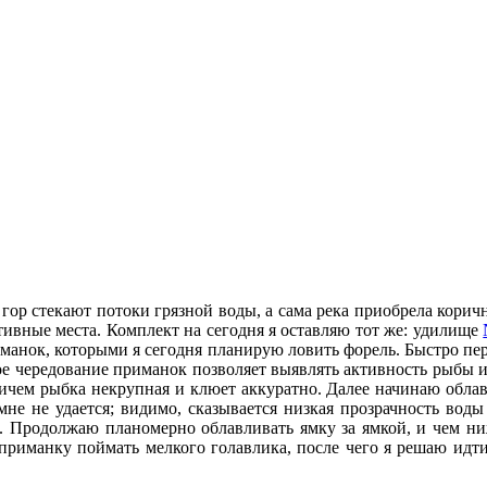
 гор стекают потоки грязной воды, а сама река приобрела корич
тивные места. Комплект на сегодня я оставляю тот же: удилище
манок, которыми я сегодня планирую ловить форель. Быстро пер
 чередование приманок позволяет выявлять активность рыбы и 
ричем рыбка некрупная и клюет аккуратно. Далее начинаю облав
 мне не удается; видимо, сказывается низкая прозрачность вод
. Продолжаю планомерно облавливать ямку за ямкой, и чем ни
риманку поймать мелкого голавлика, после чего я решаю идти 