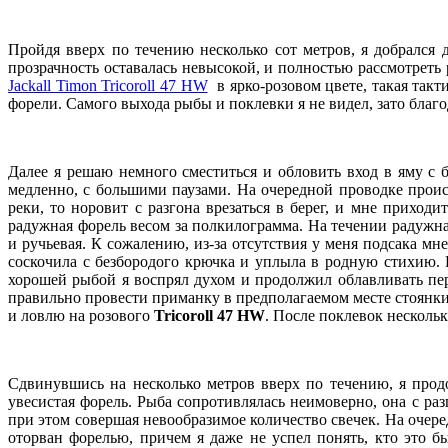
Пройдя вверх по течению несколько сот метров, я добрался 
прозрачность оставалась невысокой, и полностью рассмотреть
Jackall Timon Tricoroll 47 HW
в ярко-розовом цвете, такая такт
форели. Самого выхода рыбы и поклевки я не видел, зато благ
Далее я решаю немного сместиться и обловить вход в яму с 
медленно, с большими паузами. На очередной проводке прои
реки, то норовит с разгона врезаться в берег, и мне приход
радужная форель весом за полкилограмма. На течении радужна
и ручьевая. К сожалению, из-за отсутствия у меня подсака м
соскочила с безбородого крючка и уплыла в родную стихию. Н
хорошей рыбой я воспрял духом и продолжил облавливать пе
правильно провести приманку в предполагаемом месте стоянки
и ловлю на розового
Tricoroll 47 HW
. После поклевок несколь
Сдвинувшись на несколько метров вверх по течению, я продо
увесистая форель. Рыба сопротивлялась неимоверно, она с раз
при этом совершая невообразимое количество свечек. На оче
оторван форелью, причем я даже не успел понять, кто это 