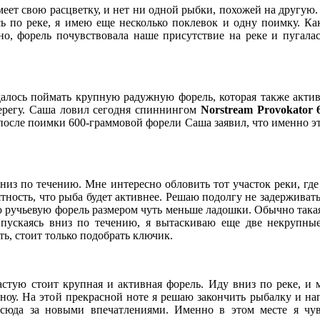
меет свою расцветку, и нет ни одной рыбки, похожей на другую.
ь по реке, я имею еще несколько поклевок и одну поимку. Как
но, форель почувствовала наше присутствие на реке и пугалас
далось поймать крупную радужную форель, которая также актив
ерегу. Саша ловил сегодня спиннингом
Norstream Provokator 
 после поимки 600-граммовой форели Саша заявил, что именно э
низ по течению. Мне интересно обловить тот участок реки, где
тность, что рыба будет активнее. Решаю подолгу не задерживать
 ручьевую форель размером чуть меньше ладошки. Обычно такая
пускаясь вниз по течению, я вытаскиваю еще две некрупные
сть, стоит только подобрать ключик.
астую стоит крупная и активная форель. Иду вниз по реке, и 
оу. На этой прекрасной ноте я решаю закончить рыбалку и на
 сюда за новыми впечатлениями. Именно в этом месте я чу