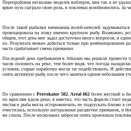
Перепробовав несколько моделек воблеров, мне так и не удало
яркое пузо сыграло свою роль, и поклевки возобновились. За ч
После такой рыбалки начинаешь волей-неволей задумываться
провоцировала на атаку именно крупную рыбу. Возможно, роз
общем, этот день мне задал достаточно много вопросов, и един
их. Результата можно добиться только при комбинировании ра
часто срабатывает смена приманки.
Последний день пребывания в Абхазии мы решили провести так
часов половить на реке, тем более видя, что погода наладил
условия, старые наработки могли не подействовать. И действи
снять активную рыбу, после чего заняться одним небольшим уча
По сравнению с
Provokator 582
,
Areal 662
более жесткий и бо
по зарослям вдоль реки, я заметил, что часть форели стоит не
чистая и рыба могла осторожничать, не подпускать близко к с
очистилась, использую натуральные расцветки приманок, и бук
же сошла. После нескольких забросов опять произошла поклевка